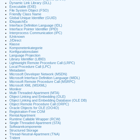
Dynamic Link Library (DLL)
Executable (EXE)
File System Object (FSO)
Friendly Class Name
Global Unique Identifier (GUID)
IDispatchEx
Interface Definition Language (IDL)
Interface Pointer Identifier (IPID)
Interprocess Communication (IPC)
IUnknown
J/Direct
Klasse
Komponetenkategorie
Konfigurationsdatei
Language Projection
Library Identifier (LIBID)
Lightweight Remote Procedure Call (LRPC)
Local Procedure Call (LPC)
Metadaten
Microsoft Developer Network (MSDN)
Microsoft Interface Definition Language (MIDL)
Microsoft Remote Procedure Call (MSRPC)
Microsoft XML (MSXML)
Moniker
Multi-Threaded-Apartment (MTA)
Object Linking and Embedding (OLE)
Object Linking and Embedding Database (OLE DB)
Object Remote Procedure Call (ORPC)
Oracle Objects for OLE (OO4O)
Registration-Free COM
Rental Apartment
Runtime Callable Wrapper (RCW)
Single-Threaded-Apartment (STA)
Softwarekomponente
Structured Storage
Thread-Neutral-Apartment (TNA)
Trident