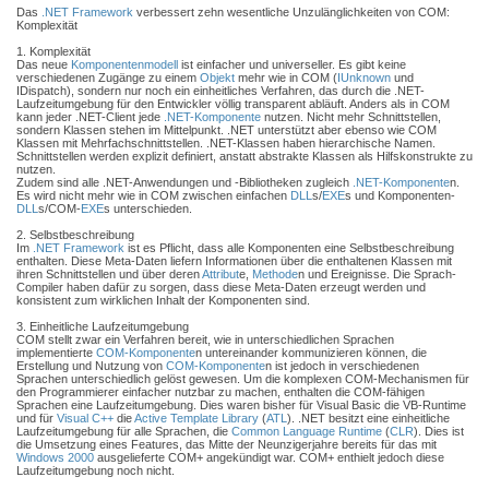
Das
.NET Framework
verbessert zehn wesentliche Unzulänglichkeiten von COM:
Komplexität
1. Komplexität
Das neue
Komponentenmodell
ist einfacher und universeller. Es gibt keine
verschiedenen Zugänge zu einem
Objekt
mehr wie in COM (
IUnknown
und
IDispatch), sondern nur noch ein einheitliches Verfahren, das durch die .NET-
Laufzeitumgebung für den Entwickler völlig transparent abläuft. Anders als in COM
kann jeder .NET-Client jede
.NET-Komponente
nutzen. Nicht mehr Schnittstellen,
sondern Klassen stehen im Mittelpunkt. .NET unterstützt aber ebenso wie COM
Klassen mit Mehrfachschnittstellen. .NET-Klassen haben hierarchische Namen.
Schnittstellen werden explizit definiert, anstatt abstrakte Klassen als Hilfskonstrukte zu
nutzen.
Zudem sind alle .NET-Anwendungen und -Bibliotheken zugleich
.NET-Komponente
n.
Es wird nicht mehr wie in COM zwischen einfachen
DLL
s/
EXE
s und Komponenten-
DLL
s/COM-
EXE
s unterschieden.
2. Selbstbeschreibung
Im
.NET Framework
ist es Pflicht, dass alle Komponenten eine Selbstbeschreibung
enthalten. Diese Meta-Daten liefern Informationen über die enthaltenen Klassen mit
ihren Schnittstellen und über deren
Attribut
e,
Methode
n und Ereignisse. Die Sprach-
Compiler haben dafür zu sorgen, dass diese Meta-Daten erzeugt werden und
konsistent zum wirklichen Inhalt der Komponenten sind.
3. Einheitliche Laufzeitumgebung
COM stellt zwar ein Verfahren bereit, wie in unterschiedlichen Sprachen
implementierte
COM-Komponente
n untereinander kommunizieren können, die
Erstellung und Nutzung von
COM-Komponente
n ist jedoch in verschiedenen
Sprachen unterschiedlich gelöst gewesen. Um die komplexen COM-Mechanismen für
den Programmierer einfacher nutzbar zu machen, enthalten die COM-fähigen
Sprachen eine Laufzeitumgebung. Dies waren bisher für Visual Basic die VB-Runtime
und für
Visual C++
die
Active Template Library
(
ATL
). .NET besitzt eine einheitliche
Laufzeitumgebung für alle Sprachen, die
Common Language Runtime
(
CLR
). Dies ist
die Umsetzung eines Features, das Mitte der Neunzigerjahre bereits für das mit
Windows 2000
ausgelieferte COM+ angekündigt war. COM+ enthielt jedoch diese
Laufzeitumgebung noch nicht.