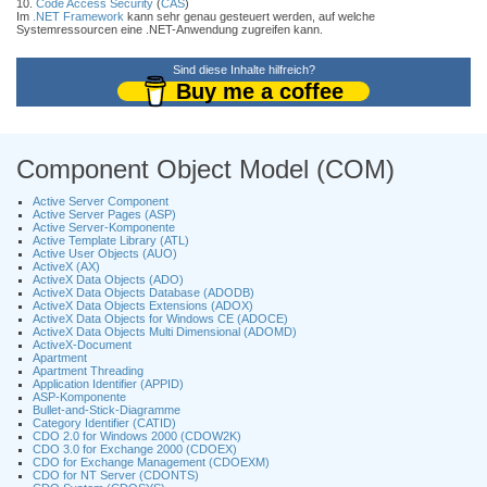
10.
Code Access Security
(
CAS
)
Im
.NET Framework
kann sehr genau gesteuert werden, auf welche
Systemressourcen eine .NET-Anwendung zugreifen kann.
Sind diese Inhalte hilfreich?
Buy me a coffee
Component Object Model (COM)
Active Server Component
Active Server Pages (ASP)
Active Server-Komponente
Active Template Library (ATL)
Active User Objects (AUO)
ActiveX (AX)
ActiveX Data Objects (ADO)
ActiveX Data Objects Database (ADODB)
ActiveX Data Objects Extensions (ADOX)
ActiveX Data Objects for Windows CE (ADOCE)
ActiveX Data Objects Multi Dimensional (ADOMD)
ActiveX-Document
Apartment
Apartment Threading
Application Identifier (APPID)
ASP-Komponente
Bullet-and-Stick-Diagramme
Category Identifier (CATID)
CDO 2.0 for Windows 2000 (CDOW2K)
CDO 3.0 for Exchange 2000 (CDOEX)
CDO for Exchange Management (CDOEXM)
CDO for NT Server (CDONTS)