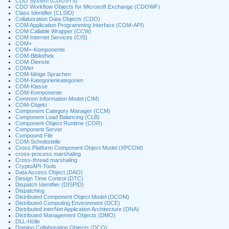
CDO System (CDOSYS)
CDO Workflow Objects for Microsoft Exchange (CDOWF)
Class Identifier (CLSID)
Collaboration Data Objects (CDO)
COM Application Programming Interface (COM-API)
COM Callable Wrapper (CCW)
COM Internet Services (CIS)
COM+
COM+-Komponente
COM-Bibliothek
COM-Dienste
COMer
COM-fähige Sprachen
COM-Kategorienkategorien
COM-Klasse
COM-Komponente
Common Information Model (CIM)
COM-Objekt
Component Category Manager (CCM)
Component Load Balancing (CLB)
Component Object Runtime (COR)
Component Server
Compound File
COM-Schnittstelle
Cross Platform Component Object Model (XPCOM)
cross-process marshaling
Cross-thread marshaling
CryptoAPI-Tools
Data Access Object (DAO)
Design Time Control (DTC)
Dispatch Identifier (DISPID)
Dispatching
Distributed Component Object Model (DCOM)
Distributed Computing Environment (DCE)
Distributed interNet Application Architecture (DNA)
Distributed Management Objects (DMO)
DLL-Hölle
Domino Collaboration Objects (DCO)