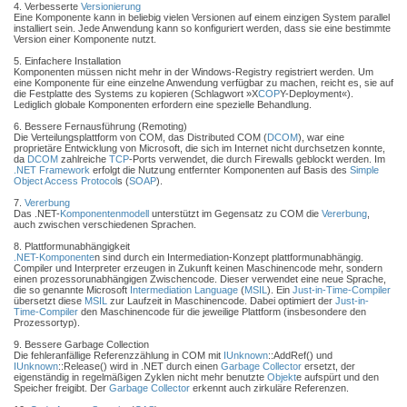
4. Verbesserte
Versionierung
Eine Komponente kann in beliebig vielen Versionen auf einem einzigen System parallel
installiert sein. Jede Anwendung kann so konfiguriert werden, dass sie eine bestimmte
Version einer Komponente nutzt.
5. Einfachere Installation
Komponenten müssen nicht mehr in der Windows-Registry registriert werden. Um
eine Komponente für eine einzelne Anwendung verfügbar zu machen, reicht es, sie auf
die Festplatte des Systems zu kopieren (Schlagwort »X
COP
Y-Deployment«).
Lediglich globale Komponenten erfordern eine spezielle Behandlung.
6. Bessere Fernausführung (Remoting)
Die Verteilungsplattform von COM, das Distributed COM (
DCOM
), war eine
proprietäre Entwicklung von Microsoft, die sich im Internet nicht durchsetzen konnte,
da
DCOM
zahlreiche
TCP
-Ports verwendet, die durch Firewalls geblockt werden. Im
.NET Framework
erfolgt die Nutzung entfernter Komponenten auf Basis des
Simple
Object Access Protocol
s (
SOAP
).
7.
Vererbung
Das .NET-
Komponentenmodell
unterstützt im Gegensatz zu COM die
Vererbung
,
auch zwischen verschiedenen Sprachen.
8. Plattformunabhängigkeit
.NET-Komponente
n sind durch ein Intermediation-Konzept plattformunabhängig.
Compiler und Interpreter erzeugen in Zukunft keinen Maschinencode mehr, sondern
einen prozessorunabhängigen Zwischencode. Dieser verwendet eine neue Sprache,
die so genannte Microsoft
Intermediation Language
(
MSIL
). Ein
Just-in-Time-Compiler
übersetzt diese
MSIL
zur Laufzeit in Maschinencode. Dabei optimiert der
Just-in-
Time-Compiler
den Maschinencode für die jeweilige Plattform (insbesondere den
Prozessortyp).
9. Bessere Garbage Collection
Die fehleranfällige Referenzzählung in COM mit
IUnknown
::AddRef() und
IUnknown
::Release() wird in .NET durch einen
Garbage Collector
ersetzt, der
eigenständig in regelmäßigen Zyklen nicht mehr benutzte
Objekt
e aufspürt und den
Speicher freigibt. Der
Garbage Collector
erkennt auch zirkuläre Referenzen.