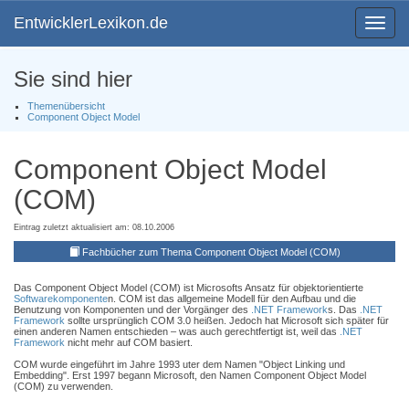
EntwicklerLexikon.de
Toggle
navigat
Sie sind hier
Themenübersicht
Component Object Model
Component Object Model
(COM)
Eintrag zuletzt aktualisiert am: 08.10.2006
Fachbücher zum Thema Component Object Model (COM)
Das Component Object Model (COM) ist Microsofts Ansatz für objektorientierte
Softwarekomponente
n. COM ist das allgemeine Modell für den Aufbau und die
Benutzung von Komponenten und der Vorgänger des
.NET Framework
s. Das
.NET
Framework
sollte ursprünglich COM 3.0 heißen. Jedoch hat Microsoft sich später für
einen anderen Namen entschieden – was auch gerechtfertigt ist, weil das
.NET
Framework
nicht mehr auf COM basiert.
COM wurde eingeführt im Jahre 1993 uter dem Namen "Object Linking und
Embedding". Erst 1997 begann Microsoft, den Namen Component Object Model
(COM) zu verwenden.