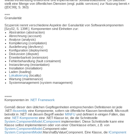
Wiederverwendung entworfene und implementierte Softwarebausteine. Ein Baustein
stellt eine Menge von öffentlichen Diensten (engl. public services) zur Nutzung bereit.«
([EIC99], S. 363)
===
Granularität
Szyperski nennt verschiedene Aspekte der Ganularität von Softwarekomponenten
[Szy02, S. 139ff.]. Komponenten sind Einheiten zur:
Abstraktion (abstraction)
Abrechnung (account)
Analyse (analysis)
Kompilierung (compilation)
Auslieferung (devlivery)
Konfiguration (deployment)
Diskussion (dispute)
Erweiterbarkeit (extension)
Fehlerbehandlung (fault contaiment)
Instanziierung (instantiation)
Installation (installation)
Laden (loading)
Lokalisierung
(locality)
Wartung (maintenance)
Systemmanagement (system management)
====
Komponenten im
.NET Framework
Gemäß dieser den üblichen Gepflogenheiten entsprechenden Definitionen ist jede
.NET-
Assembly
eine Komponente, sofern sie öffentliche Klassen bereitstellt. Microsoft
betreibt in .NET mit diesem Begriff wieder
MINFU
und definiert in einigen Fällen, das
eine
.NET-Komponente
eine .NET-Klasse ist, die die Schnittstelle
System.ComponentModel
.
IComponent
implementiert. Diese Schnittstelle kann eine
Klasse selbst implementieren oder von einer Oberklasse erben, z.B. von
System.ComponentModel
.Component oder
System.ComponentModel
.MarshalByValueComponent. Eine Klasse, die
IComponent