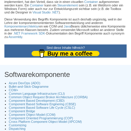
implementiert, hat den Vorteil, dass sie in einen visuellen
Container
aufgenommen
werden kann. Ein
Container
kann ein
Steuerelement
sein (z.B. ein Webform oder ein
Windows Form) oder auch nur zur Entwicklungszeit sichtbar sein (z.B. die Toolbox
und die Designer in
Visual Studio .NET
).
Diese Verwendung des Begriffs Komponente ist auch deshalb ungünstig, weil in der
Lehre der komponentenorientierten Softwareentwicklung und anderen
Komponentenarchitektur
en wie COM und
Java
Beans üblicherweise eine Komponente
aus mehreren Klassen besteht. Zudem verwendet Microsoft selbst an anderer Stelle
in der
.NET Framework
SDK
-Dokumentation den Begriff Komponente auch synonym
zu
Assembly
.
Sind diese Inhalte hilfreich?
Buy me a coffee
Softwarekomponente
Azure DevOps (ADO)
Bullet-and-Stick-Diagramme
COM+
Common Language Infrastructure (CLI)
Common Object Request Broker Architecture (CORBA)
Component Based Development (CBD)
Component Based Software Enginering (CBSE)
Component Based Software Life Cycle (CSLC)
Component Bridge
Component Object Model (COM)
Component Oriented Programmierung (COP)
Cross Platform Component Object Model (XPCOM)
Customizing
Dispatching