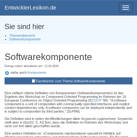
EntwicklerLexikon.de
Toggle
navigat
Sie sind hier
Themenübersicht
Softwarekomponente
Softwarekomponente
Eintrag zuletzt aktualisiert am: 12.04.2026
siehe auch
Komponente
Fachbücher zum Thema Softwarekomponente
Eine vielfach zitierte Definition von Komponenten (Softwarekomponenten) ist das
Ergebnis des Workshop on Component-Oriented Programming im Rahmen der 10.
European Conference on Object Oriented Programming (EC
OOP
'96): "A software
component is a unit of composition with contractually specified interfaces and explicit
context dependencies only. A software component can be deployed independently and
is subject to composition by third parties." [SzPf96].
Die Definition wird in vielen Veröffentlichungen allein Szyperski zugerechnet. Szyperski
stellt aber in [Szy02, S. 41] fest, dass die Definition im Rahmen des Workshops und
nicht von ihm allein geschaffen wurde.
Eine andere Definition ist: »Components repräsentieren speziell im Hinblick auf