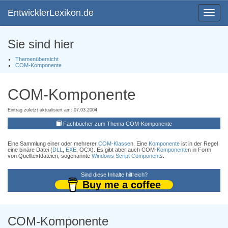
EntwicklerLexikon.de
Toggle
navigat
Sie sind hier
Themenübersicht
COM-Komponente
COM-Komponente
Eintrag zuletzt aktualisiert am: 07.03.2004
Fachbücher zum Thema COM-Komponente
Eine Sammlung einer oder mehrerer
COM-Klasse
n. Eine
Komponente
ist in der Regel
eine binäre Datei (
DLL
,
EXE
, OCX). Es gibt aber auch COM-
Komponente
n in Form
von Quelltextdateien, sogenannte
Windows Script Component
s.
Sind diese Inhalte hilfreich?
Buy me a coffee
COM-Komponente