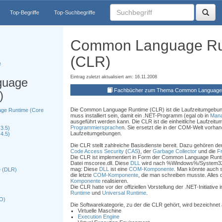
Top-Begriffe
Top-Suchbegriffe
Common Language Ru
(CLR)
e
Eintrag zuletzt aktualisiert am: 16.11.2008
guage
Fachbücher zum Thema Common Language 
)
Die Common Language Runtime (CLR) ist die Laufzeitumgebu
ge Runtime (Core
muss installiert sein, damit ein .NET-Programm (egal ob in
Man
ausgeführt werden kann. Die CLR ist die einheitliche Laufzeitu
Programmiersprache
n. Sie ersetzt die in der COM-Welt vorha
3.5)
Laufzeitumgebungen.
4.5)
Die CLR stellt zahlreiche Basisdienste bereit. Dazu gehören de
Code Access Security
(
CAS
), der
Garbage Collector
und die
F
Die CLR ist implementiert in Form der Common Language Run
Datei mscoree.dll. Diese
DLL
wird nach %Windows%/System32 i
mag: Diese
DLL
ist eine
COM-Komponente
. Man könnte auch 
 (DLR)
die letzte
COM-Komponente
, die man schreiben musste. Alles
Komponente
realisieren.
Die CLR hatte vor der offiziellen Vorstellung der .NET-Initiativ
Runtime
und
Universal Runtime
.
CO)
Die Softwarekategorie, zu der die CLR gehört, wird bezeichnet 
Virtuelle Maschine
Execution Engine