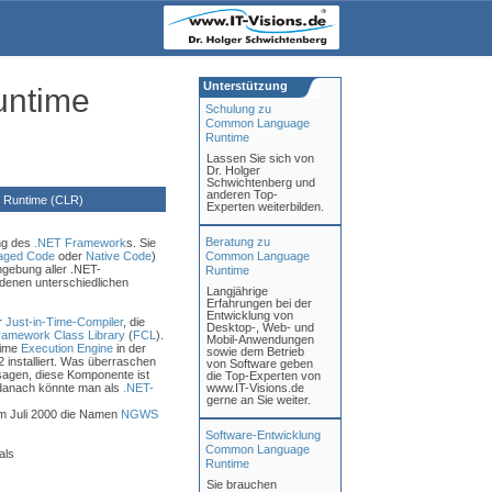
Unterstützung
ntime
Schulung zu
Common Language
Runtime
Lassen Sie sich von
Dr. Holger
Schwichtenberg und
anderen Top-
Runtime (CLR)
Experten weiterbilden.
Beratung zu
ng des
.NET Framework
s. Sie
aged Code
oder
Native Code
)
Common Language
mgebung aller .NET-
Runtime
ndenen unterschiedlichen
Langjährige
Erfahrungen bei der
Entwicklung von
r
Just-in-Time-Compiler
, die
Desktop-, Web- und
ramework Class Library
(
FCL
).
Mobil-Anwendungen
time
Execution Engine
in der
sowie dem Betrieb
nstalliert. Was überraschen
von Software geben
sagen, diese Komponente ist
die Top-Experten von
 danach könnte man als
.NET-
www.IT-Visions.de
gerne an Sie weiter.
e im Juli 2000 die Namen
NGWS
Software-Entwicklung
Common Language
als
Runtime
Sie brauchen