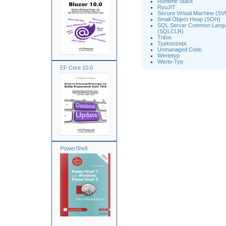
Runtime Stack
RyuJIT
Secure Virtual Machine (SV
Small Object Heap (SOH)
SQL Server Common Langu
(SQLCLR)
Triton
Typkonzept
Unmanaged Code
Wertetyp
Werte-Typ
EF Core 10.0
PowerShell