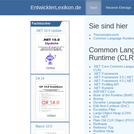
EntwicklerLexikon.de
Start
Neueste Einträge
Fachbücher
Sie sind hier
.NET 10.0 Update
Themenübersicht
Common Language Runtim
Common Lan
Runtime (CLR
.NET Core Common Langua
CLR)
.NET Framework
.NET Framework 3.5 (.NET 
C# 14
.NET Framework 4.5 (.NET 
.NET Profiling API
.NET Runtime
ASP.NET Core
Book of the Runtime (BotR)
Boxing
Dynamic Language Runtime
Edit-And-Continue (EnC)
Exception Filter
Large Object Heap (LOH)
One .NET
Plain Old CLR Object (PO
Redhawk
Blazor 10.0
Referenz-Typ
Runtime Heap