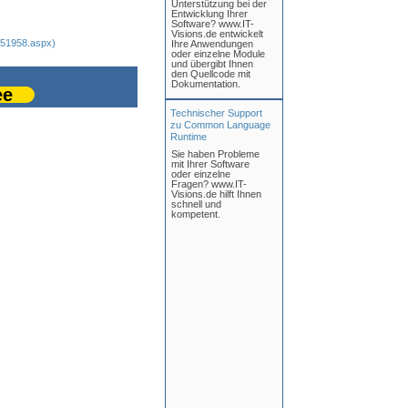
Unterstützung bei der
Entwicklung Ihrer
Software? www.IT-
Visions.de entwickelt
351958.aspx)
Ihre Anwendungen
oder einzelne Module
und übergibt Ihnen
den Quellcode mit
Dokumentation.
ee
Technischer Support
zu Common Language
Runtime
Sie haben Probleme
mit Ihrer Software
oder einzelne
Fragen? www.IT-
Visions.de hilft Ihnen
schnell und
kompetent.