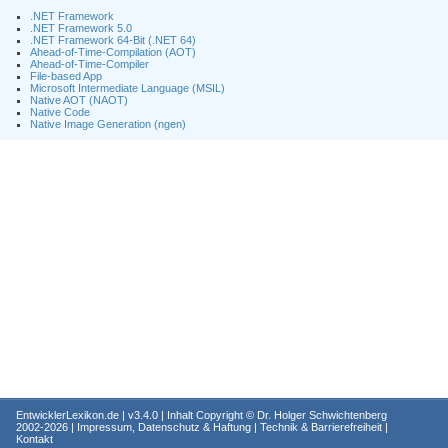
.NET Framework
.NET Framework 5.0
.NET Framework 64-Bit (.NET 64)
Ahead-of-Time-Compilation (AOT)
Ahead-of-Time-Compiler
File-based App
Microsoft Intermediate Language (MSIL)
Native AOT (NAOT)
Native Code
Native Image Generation (ngen)
EntwicklerLexikon.de
| v3.4.0 | Inhalt Copyright ©
Dr. Holger Schwichtenberg
2002-2026 |
Impressum, Datenschutz & Haftung
|
Technik & Barrierefreiheit
|
Kontakt