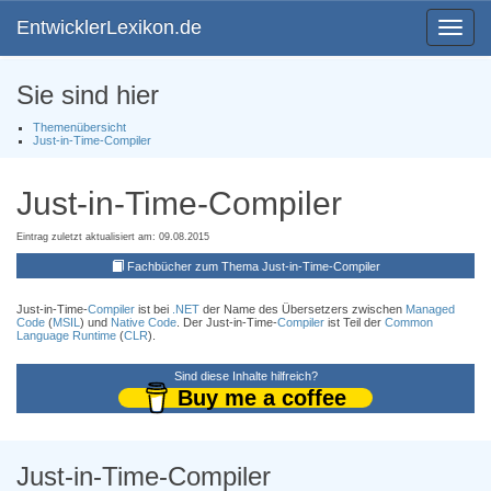
EntwicklerLexikon.de
Toggle
navigat
Sie sind hier
Themenübersicht
Just-in-Time-Compiler
Just-in-Time-Compiler
Eintrag zuletzt aktualisiert am: 09.08.2015
Fachbücher zum Thema Just-in-Time-Compiler
Just-in-Time-
Compiler
ist bei
.NET
der Name des Übersetzers zwischen
Managed
Code
(
MSIL
) und
Native Code
. Der Just-in-Time-
Compiler
ist Teil der
Common
Language Runtime
(
CLR
).
Sind diese Inhalte hilfreich?
Buy me a coffee
Just-in-Time-Compiler