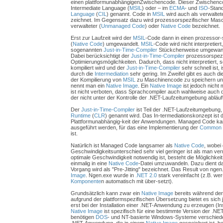
einen plattformunabhängigenZwischencode. Dieser Zwischenco
Intermediate Language (
MSIL
) oder – im
ECMA
- und
ISO
-Stan
Language
(
CIL
) genannt. Code in
MSIL
wird auch als verwalte
zeichnet. Im Gegensatz dazu wird prozessorspezifischer Masc
verwalteter (
Unmanaged Code
) oder
Native Code
bezeichnet.
Erst zur Laufzeit wird der
MSIL
-Code dann in einen prozessor
(
Native Code
) umgewandelt.
MSIL
-Code wird nicht interpretier
sogenannten
Just-in-Time-Compiler
Stückchenweise umgewande
Dabei berücksichtigt der
Just-in-Time-Compiler
prozessorspezi
Optimierungsmöglichkeiten. Dadurch, dass nicht interpretiert, 
kompiliert wird und der
Just-in-Time-Compiler
sehr schnell ist, 
durch die
Intermediation
sehr gering. Im Zweifel gibt es auch di
der Kompilierung von
MSIL
zu Maschinencode zu speichern und
nennt man ein
Native Image
. Ein
Native Image
ist jedoch nicht
ist nicht verboten, dass Sprachcompiler auch wahlweise auch 
der nicht unter der Kontrolle der .NET-Laufzeitumgebung abläuft
Der
Just-in-Time-Compiler
ist Teil der .NET-Laufzeitumgebung,
Runtime
(
CLR
) genannt wird. Das In-termediationskonzept ist d
Plattformunabhängig-keit der Anwendungen. Managed Code ka
ausgeführt werden, für das eine Implementierung der
Common 
ist.
Natürlich ist Managed Code langsamer als
Native Code
, wobei
Geschwindigkeitsunterschied sehr viel geringer ist als man ve
optimale Geschwindigkeit notwendig ist, besteht die Möglichke
einmalig in eine
Native Code
-Datei umzuwandeln. Dazu dient d
Vorgang wird als "Pre-Jitting" bezeichnet. Das Result von nge
Image
. Ngen.exe wurde in
.NET 2.0
stark vereinfacht (z.B. wer
Komponente
n automatisch mit über-setzt).
Grundsätzlich kann zwar ein
Native Image
bereits während der
aufgrund der plattformspezifischen Übersetzung bietet es sich
erst bei der Installation einer .NET-Anwendung zu erzeugen (In
Native Image
ist spezifisch für eine bestimmte Version der .N
benötigen
DOS
- und NT-basierte Windows-Systeme verschie