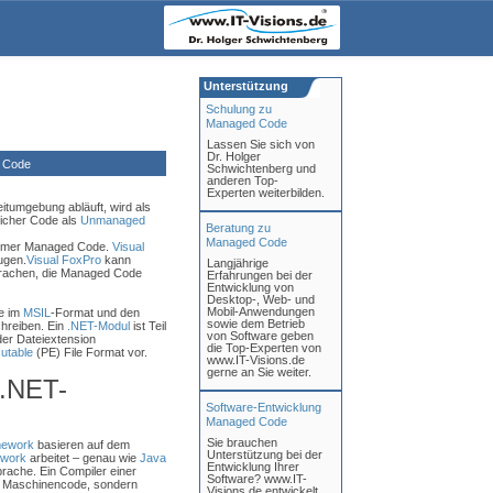
Unterstützung
Schulung zu
Managed Code
Lassen Sie sich von
Dr. Holger
 Code
Schwichtenberg und
anderen Top-
Experten weiterbilden.
itumgebung abläuft, wird als
icher Code als
Unmanaged
Beratung zu
Managed Code
immer Managed Code.
Visual
ugen.
Visual FoxPro
kann
Langjährige
prachen, die Managed Code
Erfahrungen bei der
Entwicklung von
Desktop-, Web- und
Mobil-Anwendungen
e im
MSIL
-Format und den
sowie dem Betrieb
chreiben. Ein
.NET-Modul
ist Teil
von Software geben
der Dateiextension
die Top-Experten von
utable
(PE) File Format vor.
www.IT-Visions.de
gerne an Sie weiter.
 .NET-
Software-Entwicklung
Managed Code
Sie brauchen
mework
basieren auf dem
Unterstützung bei der
work
arbeitet – genau wie
Java
Entwicklung Ihrer
rache. Ein Compiler einer
Software? www.IT-
en Maschinencode, sondern
Visions.de entwickelt