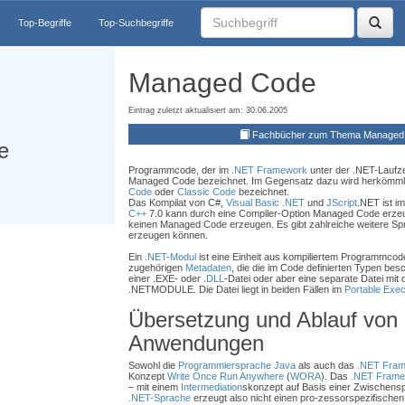
Top-Begriffe
Top-Suchbegriffe
Managed Code
Eintrag zuletzt aktualisiert am: 30.06.2005
Fachbücher zum Thema Managed
e
Programmcode, der im
.NET Framework
unter der .NET-Laufze
Managed Code bezeichnet. Im Gegensatz dazu wird herkömml
Code
oder
Classic Code
bezeichnet.
Das Kompilat von C#,
Visual Basic .NET
und
JScript
.NET ist 
C++
7.0 kann durch eine Compiler-Option Managed Code erze
keinen Managed Code erzeugen. Es gibt zahlreiche weitere S
erzeugen können.
Ein
.NET-Modul
ist eine Einheit aus kompiliertem Programmcod
zugehörigen
Metadaten
, die die im Code definierten Typen bes
einer .EXE- oder .
DLL
-Datei oder aber eine separate Datei mit 
.NETMODULE. Die Datei liegt in beiden Fällen im
Portable Exec
Übersetzung und Ablauf von
Anwendungen
Sowohl die
Programmiersprache
Java
als auch das
.NET Fra
Konzept
Write Once Run Anywhere
(
WORA
). Das
.NET Frame
– mit einem
Intermediation
skonzept auf Basis einer Zwischensp
.NET-Sprache
erzeugt also nicht einen pro-zessorspezifisch