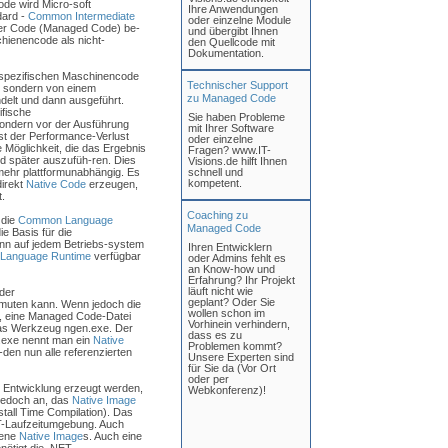
de wird Micro-soft
Ihre Anwendungen
dard -
Common Intermediate
oder einzelne Module
ter Code (Managed Code) be-
und übergibt Ihnen
hienencode als nicht-
den Quellcode mit
Dokumentation.
-spezifischen Maschinencode
Technischer Support
t, sondern von einem
zu Managed Code
lt und dann ausgeführt.
fische
Sie haben Probleme
sondern vor der Ausführung
mit Ihrer Software
ist der Performance-Verlust
oder einzelne
e Möglichkeit, die das Ergebnis
Fragen? www.IT-
 später auszufüh-ren. Dies
Visions.de hilft Ihnen
 mehr plattformunabhängig. Es
schnell und
kompetent.
direkt
Native Code
erzeugen,
.
Coaching zu
 die
Common Language
Managed Code
ie Basis für die
nn auf jedem Betriebs-system
Ihren Entwicklern
Language Runtime
verfügbar
oder Admins fehlt es
an Know-how und
Erfahrung? Ihr Projekt
läuft nicht wie
 der
geplant? Oder Sie
rmuten kann. Wenn jedoch die
wollen schon im
it, eine Managed Code-Datei
Vorhinein verhindern,
as Werkzeug ngen.exe. Der
dass es zu
n.exe nennt man ein
Native
Problemen kommt?
-den nun alle referenzierten
Unsere Experten sind
für Sie da (Vor Ort
oder per
 Entwicklung erzeugt werden,
Webkonferenz)!
 jedoch an, das
Native Image
stall Time Compilation). Das
ET-Laufzeitumgebung. Auch
dene
Native Image
s. Auch eine