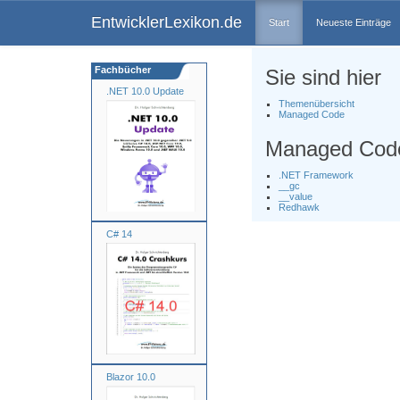
EntwicklerLexikon.de
Start
Neueste Einträge
Fachbücher
Sie sind hier
.NET 10.0 Update
Themenübersicht
Managed Code
Managed Cod
.NET Framework
__gc
__value
Redhawk
C# 14
Blazor 10.0