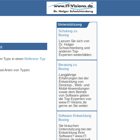
Unterstützung
Schulung zu
Boxing
Lassen Sie sich von
Dr. Holger
ng
Schwichtenberg und
anderen Top-
Experten weiterbilden.
t-Typs in einen
Referenz-Typ
Beratung zu
Boxing
wei Arten von Typen:
Langjährige
Erfahrungen bei der
Entwicklung von
Desktop-, Web- und
Mobil-Anwendungen
sowie dem Betrieb
von Software geben
die Top-Experten von
www.IT-Visions.de
gerne an Sie weiter.
Software-Entwicklung
Boxing
Sie brauchen
Unterstützung bei der
Entwicklung Ihrer
Software? www.IT-
Visions.de entwickelt