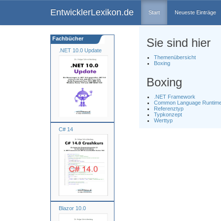
EntwicklerLexikon.de
Start
Neueste Einträge
Fachbücher
Sie sind hier
.NET 10.0 Update
Themenübersicht
Boxing
Boxing
.NET Framework
Common Language Runtime
Referenztyp
Typkonzept
Werttyp
C# 14
Blazor 10.0