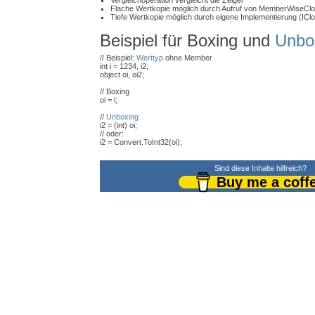
Vergleichoperation vergleicht die Zeiger
Flache Wertkopie möglich durch Aufruf von MemberWiseClo
Tiefe Wertkopie möglich durch eigene Implementierung (IClo
Beispiel für Boxing und
Unbo
// Beispiel:
Werttyp
ohne Member
int i = 1234, i2;
object oi, oi2;
// Boxing
oi = i;
//
Unboxing
i2 = (int) oi;
// oder:
i2 = Convert.ToInt32(oi);
Sind diese Inhalte hilfreich?
Buy me a coff