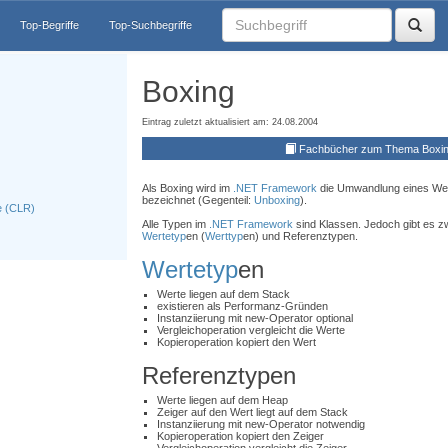
Top-Begriffe
Top-Suchbegriffe
Boxing
Eintrag zuletzt aktualisiert am: 24.08.2004
Fachbücher zum Thema Boxi
Als Boxing wird im
.NET Framework
die Umwandlung eines Wer
bezeichnet (Gegenteil:
Unboxing
).
 (CLR)
Alle Typen im
.NET Framework
sind Klassen. Jedoch gibt es z
Wertetyp
en (
Werttyp
en) und Referenztypen.
Wertetyp
en
Werte liegen auf dem Stack
existieren als Performanz-Gründen
Instanziierung mit new-Operator optional
Vergleichoperation vergleicht die Werte
Kopieroperation kopiert den Wert
Referenztypen
Werte liegen auf dem Heap
Zeiger auf den Wert liegt auf dem Stack
Instanziierung mit new-Operator notwendig
Kopieroperation kopiert den Zeiger