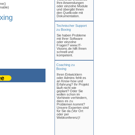
Ihre Anwendungen
ne()
oder einzelne Module
nable)
und übergibt Ihnen
den Quellcode mit
xing
Dokumentation.
Technischer Support
zu Boxing
Sie haben Probleme
mit Ihrer Software
oder einzelne
Fragen? www.IT-
Visions.de hilft Ihnen
schnell und
kompetent.
Coaching zu
Boxing
Ihren Entwicklern
ee
oder Admins fehlt es
an Know-how und
Erfahrung? Ihr Projekt
läuft nicht wie
geplant? Oder Sie
wollen schon im
Vorhinein verhindern,
dass es zu
Problemen kommt?
Unsere Experten sind
für Sie da (Vor Ort
oder per
Webkonferenz)!