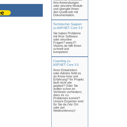
Ihre Anwendungen
oder einzelne Module
und übergibt Ihnen
ee
den Quellcode mit
Dokumentation.
Technischer Support
zu ASP.NET Core 3.0
Sie haben Probleme
mit Ihrer Software
oder einzelne
Fragen? www.IT-
Visions.de hilft Ihnen
schnell und
kompetent.
Coaching zu
ASP.NET Core 3.0
Ihren Entwicklern
oder Admins fehlt es
an Know-how und
Erfahrung? Ihr Projekt
läuft nicht wie
geplant? Oder Sie
wollen schon im
Vorhinein verhindern,
dass es zu
Problemen kommt?
Unsere Experten sind
für Sie da (Vor Ort
oder per
Webkonferenz)!