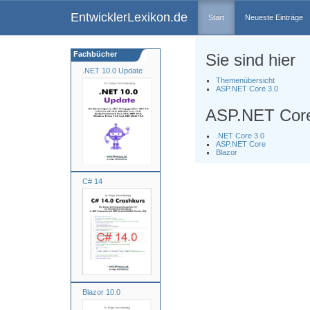
EntwicklerLexikon.de
Start
Neueste Einträge
Fachbücher
Sie sind hier
.NET 10.0 Update
Themenübersicht
ASP.NET Core 3.0
ASP.NET Core
.NET Core 3.0
ASP.NET Core
Blazor
C# 14
Blazor 10.0