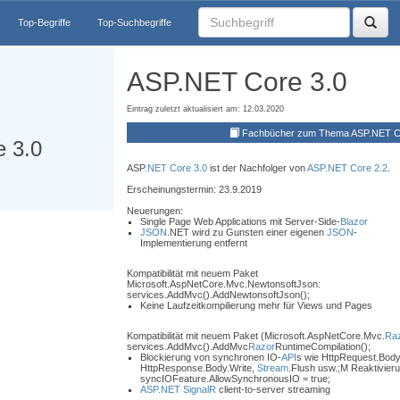
Top-Begriffe
Top-Suchbegriffe
ASP.NET Core 3.0
Eintrag zuletzt aktualisiert am: 12.03.2020
Fachbücher zum Thema ASP.NET C
 3.0
ASP
.NET Core 3.0
ist der Nachfolger von
ASP.NET Core 2.2
.
Erscheinungstermin: 23.9.2019
Neuerungen:
Single Page Web Applications mit Server-Side-
Blazor
JSON
.NET wird zu Gunsten einer eigenen
JSON
-
Implementierung entfernt
Kompatibilität mit neuem Paket
Microsoft.AspNetCore.Mvc.NewtonsoftJson:
services.AddMvc().AddNewtonsoftJson();
Keine Laufzeitkompilierung mehr für Views und Pages
Kompatibilität mit neuem Paket (Microsoft.AspNetCore.Mvc.
Raz
services.AddMvc().AddMvc
Razor
RuntimeCompilation();
Blockierung von synchronen IO-
API
s wie HttpRequest.Body
HttpResponse.Body.Write,
Stream
.Flush usw.;M Reaktivier
syncIOFeature.AllowSynchronousIO = true;
ASP.NET SignalR
client-to-server streaming