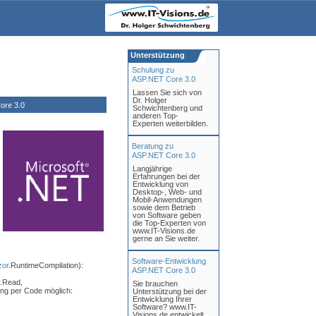
Unterstützung
Schulung zu
ASP.NET Core 3.0
Lassen Sie sich von
Dr. Holger
ore 3.0
Schwichtenberg und
anderen Top-
Experten weiterbilden.
Beratung zu
ASP.NET Core 3.0
Langjährige
Erfahrungen bei der
Entwicklung von
Desktop-, Web- und
Mobil-Anwendungen
sowie dem Betrieb
von Software geben
die Top-Experten von
www.IT-Visions.de
gerne an Sie weiter.
Software-Entwicklung
or
.RuntimeCompilation):
ASP.NET Core 3.0
.Read,
Sie brauchen
ung per Code möglich:
Unterstützung bei der
Entwicklung Ihrer
Software? www.IT-
Visions.de entwickelt