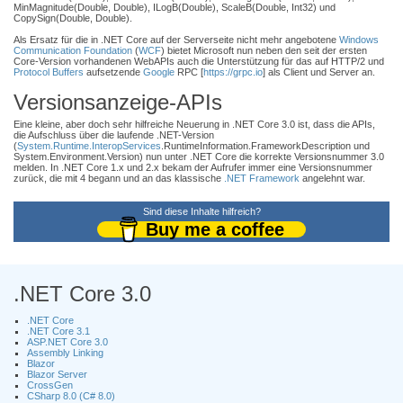
MinMagnitude(Double, Double), ILogB(Double), ScaleB(Double, Int32) und
CopySign(Double, Double).
Als Ersatz für die in .NET Core auf der Serverseite nicht mehr angebotene
Windows
Communication Foundation
(
WCF
) bietet Microsoft nun neben den seit der ersten
Core-Version vorhandenen WebAPIs auch die Unterstützung für das auf HTTP/2 und
Protocol Buffers
aufsetzende
Google
RPC [
https://grpc.io
] als Client und Server an.
Versionsanzeige-APIs
Eine kleine, aber doch sehr hilfreiche Neuerung in .NET Core 3.0 ist, dass die APIs,
die Aufschluss über die laufende .NET-Version
(
System.Runtime.InteropServices
.RuntimeInformation.FrameworkDescription und
System.Environment.Version) nun unter .NET Core die korrekte Versionsnummer 3.0
melden. In .NET Core 1.x und 2.x bekam der Aufrufer immer eine Versionsnummer
zurück, die mit 4 begann und an das klassische
.NET Framework
angelehnt war.
Sind diese Inhalte hilfreich?
Buy me a coffee
.NET Core 3.0
.NET Core
.NET Core 3.1
ASP.NET Core 3.0
Assembly Linking
Blazor
Blazor Server
CrossGen
CSharp 8.0 (C# 8.0)