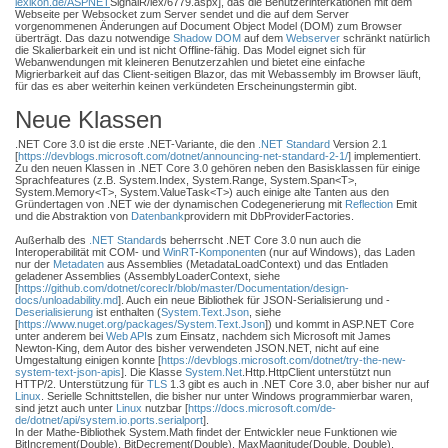
lexikon.de/ASPNET
SignalR/lex/6779.aspx], das die Benutzerinterkationen mit dem
Webseite per Websocket zum Server sendet und die auf dem Server
vorgenommenen Änderungen auf Document Object Model (DOM) zum Browser
überträgt. Das dazu notwendige
Shadow DOM
auf dem
Webserver
schränkt natürlich
die Skalierbarkeit ein und ist nicht Offline-fähig. Das Model eignet sich für
Webanwendungen mit kleineren Benutzerzahlen und bietet eine einfache
Migrierbarkeit auf das Client-seitigen Blazor, das mit Webassembly im Browser läuft,
für das es aber weiterhin keinen verkündeten Erscheinungstermin gibt.
Neue Klassen
.NET Core 3.0 ist die erste .NET-Variante, die den
.NET Standard
Version 2.1
[
https://devblogs.microsoft.com/dotnet/announcing-net-standard-2-1/
] implementiert.
Zu den neuen Klassen in .NET Core 3.0 gehören neben den Basisklassen für einige
Sprachfeatures (z.B. System.Index, System.Range, System.Span<T>,
System.Memory<T>, System.ValueTask<T>) auch einige alte Tanten aus den
Gründertagen von .NET wie der dynamischen Codegenerierung mit
Reflection
Emit
und die Abstraktion von
Datenbank
providern mit DbProviderFactories.
Außerhalb des
.NET Standard
s beherrscht .NET Core 3.0 nun auch die
Interoperabilität mit COM- und
WinRT
-
Komponente
n (nur auf Windows), das Laden
nur der
Metadaten
aus Assemblies (MetadataLoadContext) und das Entladen
geladener Assemblies (AssemblyLoaderContext, siehe
[
https://github.com/dotnet/coreclr/blob/master/Documentation/design-
docs/unloadability.md
]. Auch ein neue Bibliothek für JSON-Serialisierung und -
Deserialisierung
ist enthalten (
System.Text.Json
, siehe
[
https://www.nuget.org/packages/
System.Text.Json
]) und kommt in ASP.NET Core
unter anderem bei
Web API
s zum Einsatz, nachdem sich Microsoft mit James
Newton-King, dem Autor des bisher verwendeten JSON.NET, nicht auf eine
Umgestaltung einigen konnte [
https://devblogs.microsoft.com/dotnet/try-the-new-
system-text-json-apis
]. Die Klasse
System.Net
.Http.HttpClient unterstützt nun
HTTP/2. Unterstützung für
TLS
1.3 gibt es auch in .NET Core 3.0, aber bisher nur auf
Linux
. Serielle Schnittstellen, die bisher nur unter Windows programmierbar waren,
sind jetzt auch unter
Linux
nutzbar [
https://docs.microsoft.com/de-
de/dotnet/api/system.io.ports.serialport
].
In der Mathe-Bibliothek System.Math findet der Entwickler neue Funktionen wie
BitIncrement(Double), BitDecrement(Double), MaxMagnitude(Double, Double),