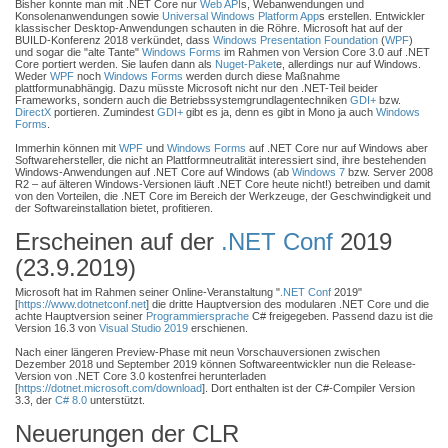
Bisher konnte man mit .NET Core nur
Web API
s, Webanwendungen und
Konsolenanwendungen sowie
Universal Windows Platform App
s erstellen. Entwickler
klassischer Desktop-Anwendungen schauten in die Röhre. Microsoft hat auf der
BUILD-Konferenz 2018 verkündet, dass
Windows Presentation Foundation
(
WPF
)
und sogar die "alte Tante"
Windows Forms
im Rahmen von Version Core 3.0 auf .NET
Core portiert werden. Sie laufen dann als
Nuget-Paket
e, allerdings nur auf Windows.
Weder
WPF
noch
Windows Forms
werden durch diese Maßnahme
plattformunabhängig. Dazu müsste Microsoft nicht nur den .NET-Teil beider
Frameworks, sondern auch die Betriebssystemgrundlagentechniken
GDI+
bzw.
DirectX
portieren. Zumindest
GDI+
gibt es ja, denn es gibt in Mono ja auch
Windows
Forms
.
Immerhin können mit
WPF
und
Windows Forms
auf .NET Core nur auf Windows aber
Softwarehersteller, die nicht an Plattformneutralität interessiert sind, ihre bestehenden
Windows-Anwendungen auf .NET Core auf Windows (ab
Windows 7
bzw. Server 2008
R2 – auf älteren Windows-Versionen läuft .NET Core heute nicht!) betreiben und damit
von den Vorteilen, die .NET Core im Bereich der Werkzeuge, der Geschwindigkeit und
der Softwareinstallation bietet, profitieren.
Erscheinen auf der
.NET Conf
2019
(23.9.2019)
Microsoft hat im Rahmen seiner Online-Veranstaltung "
.NET Conf
2019"
[
https://www.dotnetconf.net
] die dritte Hauptversion des modularen .NET Core und die
achte Hauptversion seiner
Programmiersprache
C# freigegeben. Passend dazu ist die
Version 16.3 von
Visual Studio 2019
erschienen.
Nach einer längeren Preview-Phase mit neun Vorschauversionen zwischen
Dezember 2018 und September 2019 können Softwareentwickler nun die Release-
Version von .NET Core 3.0 kostenfrei herunterladen
[
https://dotnet.microsoft.com/download
]. Dort enthalten ist der C#-Compiler Version
3.3, der
C# 8.0
unterstützt.
Neuerungen der CLR