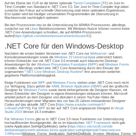
Auf der Ebene der CLR ist die bisher optionale
Tiered Compilation
(TC) im Just-In-
Time-Compiler nun Standard in .NET Core 3.0. Der Just-In-Time-Compiler legt dabei
zunächst den Fokus auf schnelle Übersetzung statt eines optimalem Ergebnisses.
Erst später wird bei häufiger verwendeten Programmteilen die Übersetzung in
Machinencode nachträglich optimiert.
Bei den Prozessoren neu ist die Unterstützung für ARM64-Prozessoren, allerdings
zunächst nur mit
Linux
-Betriebssystemen. Mit Windows-Nutzer können vorerst keine
.NET-Core-Anwendungen schreiben, die auf ARM64-Prozessoren
laufen[
https://github.com/dotnet/announcements/issues/82
].
.NET Core für den Windows-Desktop
Nachdem die ersten beiden Versionen von .NET Core nur
Webserver
- und
Konsolenanwendungen sowie die
Windows 10
Universal App
s unterstützt haben,
können Entwickler nun mit .NET Core 3.0 erstmals auch klassische Desktop-
Anwendungen für der
Windows Presentation Foundation
(
WPF
) und
Windows Forms
erstellen. Allerdings verliert eine .NET Core-Anwendung durch den Einsatz der
sogenannten "
.NET Core Windows Desktop Runtime
" ihre ansonsten weiterhin
gegebene Plattformunabhängigkeit.
Einige Funktionen von
WPF
und
Windows Forms
stehen unter .NET Core noch nicht
zur Verfügung. Dazu gehört die
XAML Browser Application
(
XBAP
) und der grafische
Designer für
Windows Forms
sowie damit einhergehende die Designer-Klassen, mit
denen Entwickler den Designer in eigene Anwendungen einbauen können. Microsoft
arbeitet jedoch an dem Designer und diskutiert in einem YouTube-Video die
Herausforderungen einer Migration des vor fast 20 Jahren entstandenen Designer-
Codes auf das aktuelle .NET Core [
https://www.youtube.com/watch?
v=8xaeFyNlPYM
]. Für
WPF
ist der auf .NET Core angepasste Designer in
Visual
Studio 2019
Version 16.3 enthalten.
Für
Windows Forms
gibt es in .NET Core 3.0 neue Funktionen zur Unterstützung
hochauflösender Anzeigegeräte, die es im klassischen
.NET Framework
nicht gab
(siehe Application.SetHighDpiMode() siehe [
https://docs.microsoft.com/de-
de/dotnet/api/system.windows.forms.application.sethighdpimode?view=netcore-
3.0#System
Windows_Forms_Application_SetHighDpiMode_System_Windows_Forms_H