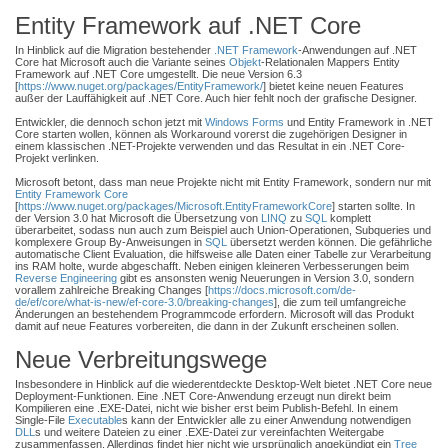
Entity Framework auf .NET Core
In Hinblick auf die Migration bestehender
.NET Framework
-Anwendungen auf .NET
Core hat Microsoft auch die Variante seines
Objekt
-Relationalen Mappers Entity
Framework auf .NET Core umgestellt. Die neue Version 6.3
[
https://www.nuget.org/packages/EntityFramework/
] bietet keine neuen Features
außer der Lauffähigkeit auf .NET Core. Auch hier fehlt noch der grafische Designer.
Entwickler, die dennoch schon jetzt mit
Windows Forms
und Entity Framework in .NET
Core starten wollen, können als Workaround vorerst die zugehörigen Designer in
einem klassischen .NET-Projekte verwenden und das Resultat in ein .NET Core-
Projekt verlinken.
Microsoft betont, dass man neue Projekte nicht mit Entity Framework, sondern nur mit
Entity Framework Core
[
https://www.nuget.org/packages/Microsoft.EntityFrameworkCore
] starten sollte. In
der Version 3.0 hat Microsoft die Übersetzung von
LINQ
zu
SQL
komplett
überarbeitet, sodass nun auch zum Beispiel auch Union-Operationen, Subqueries und
komplexere Group By-Anweisungen in
SQL
übersetzt werden können. Die gefährliche
automatische Client Evaluation, die hilfsweise alle Daten einer Tabelle zur Verarbeitung
ins RAM holte, wurde abgeschafft. Neben einigen kleineren Verbesserungen beim
Reverse Engineering
gibt es ansonsten wenig Neuerungen in Version 3.0, sondern
vorallem zahlreiche Breaking Changes [
https://docs.microsoft.com/de-
de/ef/core/what-is-new/ef-core-3.0/breaking-changes
], die zum teil umfangreiche
Änderungen an bestehendem Programmcode erfordern. Microsoft will das Produkt
damit auf neue Features vorbereiten, die dann in der Zukunft erscheinen sollen.
Neue Verbreitungswege
Insbesondere in Hinblick auf die wiederentdeckte Desktop-Welt bietet .NET Core neue
Deployment-Funktionen. Eine .NET Core-Anwendung erzeugt nun direkt beim
Kompilieren eine .EXE-Datei, nicht wie bisher erst beim Publish-Befehl. In einem
Single-File
Executable
s kann der Entwickler alle zu einer Anwendung notwendigen
DLL
s und weitere Dateien zu einer .EXE-Datei zur vereinfachten Weitergabe
zusammenfassen. Allerdings findet hier nicht wie ursprünglich angekündigt ein
Tree