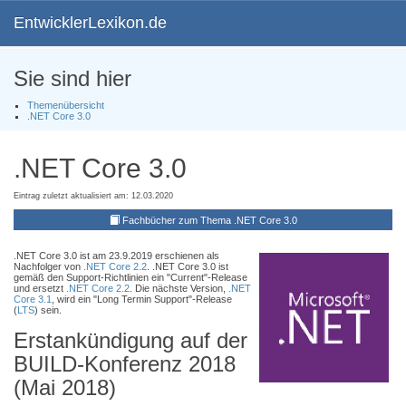
EntwicklerLexikon.de
Sie sind hier
Themenübersicht
.NET Core 3.0
.NET Core 3.0
Eintrag zuletzt aktualisiert am: 12.03.2020
Fachbücher zum Thema .NET Core 3.0
.NET Core 3.0 ist am 23.9.2019 erschienen als
Nachfolger von
.NET Core 2.2
. .NET Core 3.0 ist
gemäß den Support-Richtlinien ein "Current"-Release
und ersetzt
.NET Core 2.2
. Die nächste Version,
.NET
Core 3.1
, wird ein "Long Termin Support"-Release
(
LTS
) sein.
Erstankündigung auf der
BUILD-Konferenz 2018
(Mai 2018)