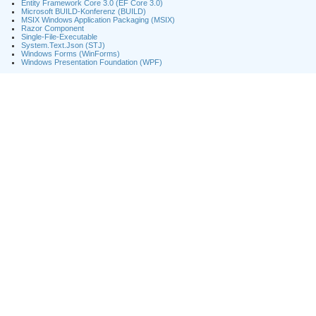
Entity Framework Core 3.0 (EF Core 3.0)
Microsoft BUILD-Konferenz (BUILD)
MSIX Windows Application Packaging (MSIX)
Razor Component
Single-File-Executable
System.Text.Json (STJ)
Windows Forms (WinForms)
Windows Presentation Foundation (WPF)