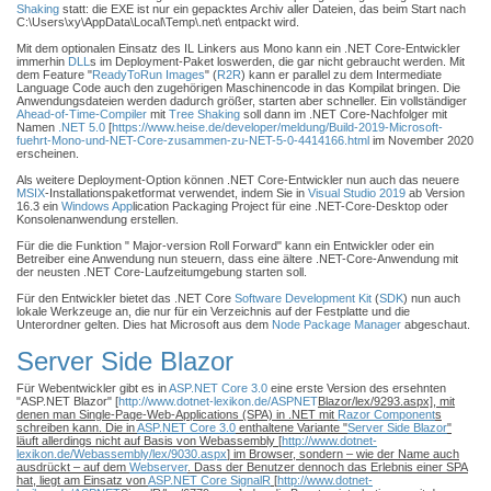
Shaking
statt: die EXE ist nur ein gepacktes Archiv aller Dateien, das beim Start nach
C:\Users\xy\AppData\Local\Temp\.net\ entpackt wird.
Mit dem optionalen Einsatz des IL Linkers aus Mono kann ein .NET Core-Entwickler
immerhin
DLL
s im Deployment-Paket loswerden, die gar nicht gebraucht werden. Mit
dem Feature "
ReadyToRun Images
" (
R2R
) kann er parallel zu dem Intermediate
Language Code auch den zugehörigen Maschinencode in das Kompilat bringen. Die
Anwendungsdateien werden dadurch größer, starten aber schneller. Ein vollständiger
Ahead-of-Time-Compiler
mit
Tree Shaking
soll dann im .NET Core-Nachfolger mit
Namen
.NET 5.0
[
https://www.heise.de/developer/meldung/Build-2019-Microsoft-
fuehrt-Mono-und-NET-Core-zusammen-zu-NET-5-0-4414166.html
im November 2020
erscheinen.
Als weitere Deployment-Option können .NET Core-Entwickler nun auch das neuere
MSIX
-Installationspaketformat verwendet, indem Sie in
Visual Studio 2019
ab Version
16.3 ein
Windows App
lication Packaging Project für eine .NET-Core-Desktop oder
Konsolenanwendung erstellen.
Für die die Funktion " Major-version Roll Forward" kann ein Entwickler oder ein
Betreiber eine Anwendung nun steuern, dass eine ältere .NET-Core-Anwendung mit
der neusten .NET Core-Laufzeitumgebung starten soll.
Für den Entwickler bietet das .NET Core
Software Development Kit
(
SDK
) nun auch
lokale Werkzeuge an, die nur für ein Verzeichnis auf der Festplatte und die
Unterordner gelten. Dies hat Microsoft aus dem
Node Package Manager
abgeschaut.
Server Side Blazor
Für Webentwickler gibt es in
ASP.NET Core 3.0
eine erste Version des ersehnten
"ASP.NET Blazor" [
http://www.dotnet-lexikon.de/ASPNET
Blazor/lex/9293.aspx], mit
denen man Single-Page-Web-Applications (SPA) in .NET mit
Razor Component
s
schreiben kann. Die in
ASP.NET Core 3.0
enthaltene Variante "
Server Side Blazor
"
läuft allerdings nicht auf Basis von Webassembly [
http://www.dotnet-
lexikon.de/Webassembly/lex/9030.aspx
] im Browser, sondern – wie der Name auch
ausdrückt – auf dem
Webserver
. Dass der Benutzer dennoch das Erlebnis einer SPA
hat, liegt am Einsatz von
ASP.NET Core SignalR
[
http://www.dotnet-