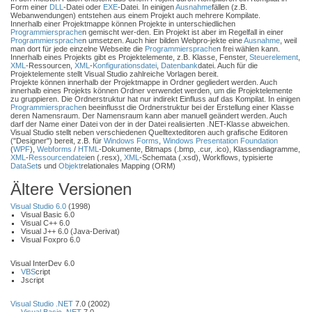
Form einer
DLL
-Datei oder
EXE
-Datei. In einigen
Ausnahme
fällen (z.B.
Webanwendungen) entstehen aus einem Projekt auch mehrere Kompilate.
Innerhalb einer Projektmappe können Projekte in unterschiedlichen
Programmiersprache
n gemischt wer-den. Ein Projekt ist aber im Regelfall in einer
Programmiersprache
n umsetzen. Auch hier bilden Webpro-jekte eine
Ausnahme
, weil
man dort für jede einzelne Webseite die
Programmiersprache
n frei wählen kann.
Innerhalb eines Projekts gibt es Projektelemente, z.B. Klasse, Fenster,
Steuerelement
,
XML
-Ressourcen,
XML
-
Konfigurationsdatei
,
Datenbank
datei. Auch für die
Projektelemente stellt Visual Studio zahlreiche Vorlagen bereit.
Projekte können innerhalb der Projektmappe in Ordner gegliedert werden. Auch
innerhalb eines Projekts können Ordner verwendet werden, um die Projektelemente
zu gruppieren. Die Ordnerstruktur hat nur indirekt Einfluss auf das Kompilat. In einigen
Programmiersprache
n beeinflusst die Ordnerstruktur bei der Erstellung einer Klasse
deren Namensraum. Der Namensraum kann aber manuell geändert werden. Auch
darf der Name einer Datei von der in der Datei realisierten .NET-Klasse abweichen.
Visual Studio stellt neben verschiedenen Quelltexteditoren auch grafische Editoren
("Designer") bereit, z.B. für
Windows Forms
,
Windows Presentation Foundation
(
WPF
),
Webforms
/
HTML
-Dokumente, Bitmaps (.bmp, .cur, .ico), Klassendiagramme,
XML
-
Ressourcendatei
en (.resx),
XML
-Schemata (.xsd), Workflows, typisierte
DataSet
s und
Objekt
relationales Mapping (ORM)
Ältere Versionen
Visual Studio 6.0
(1998)
Visual Basic 6.0
Visual C++ 6.0
Visual J++ 6.0 (Java-Derivat)
Visual Foxpro 6.0
Visual InterDev 6.0
VBS
cript
Jscript
Visual Studio .NET
7.0 (2002)