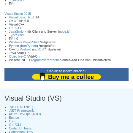
JavaScript
F#
Visual Studio 2015
Visual Basic .NET
14
C# 3.0
bis 6.0
Visual C++
C++/CLI
JavaScript
- für Client und Server (
node.js
)
TypeScript
F# 4.0
Windows PowerShell
*mitgeliefert
Python (
IronPython
) *mitgeliefert
C++ für
Android
und
iOS
*mitgeliefert
Java *Add-On
Objective-C
*Add-On
Weitere .NET-
Programmiersprache
n durch Add-Ons von Drittanbietern
Sind diese Inhalte hilfreich?
Buy me a coffee
Visual Studio (VS)
.NET (DOTNET)
.NET Framework
Azure DevOps (ADO)
Boston
C++
C++/CLI
Coded UI Tests
Component Tray