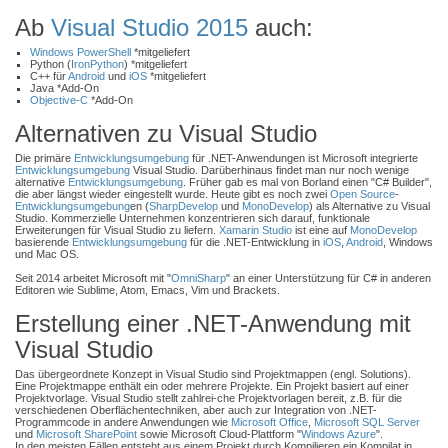
Ab
Visual Studio 2015
auch:
Windows PowerShell
*mitgeliefert
Python (
IronPython
) *mitgeliefert
C++ für
Android
und
iOS
*mitgeliefert
Java *Add-On
Objective-C
*Add-On
Alternativen zu Visual Studio
Die primäre
Entwicklungsumgebung
für .NET-Anwendungen ist Microsoft integrierte
Entwicklungsumgebung
Visual Studio. Darüberhinaus findet man nur noch wenige
alternative
Entwicklungsumgebung
. Früher gab es mal von Borland einen "C# Builder",
die aber längst wieder eingestellt wurde. Heute gibt es noch zwei
Open Source
-
Entwicklungsumgebung
en (
SharpDevelop
und
MonoDevelop
) als Alternative zu Visual
Studio. Kommerzielle Unternehmen konzentrieren sich darauf, funktionale
Erweiterungen für Visual Studio zu liefern.
Xamarin Studio
ist eine auf
MonoDevelop
basierende
Entwicklungsumgebung
für die .NET-Entwicklung in
iOS
,
Android
, Windows
und Mac OS.
Seit 2014 arbeitet Microsoft mit "
OmniSharp
" an einer Unterstützung für C# in anderen
Editoren wie Sublime, Atom, Emacs, Vim und Brackets.
Erstellung einer .NET-Anwendung mit
Visual Studio
Das übergeordnete Konzept in Visual Studio sind Projektmappen (engl. Solutions).
Eine Projektmappe enthält ein oder mehrere Projekte. Ein Projekt basiert auf einer
Projektvorlage. Visual Studio stellt zahlrei-che Projektvorlagen bereit, z.B. für die
verschiedenen Oberflächentechniken, aber auch zur Integration von .NET-
Programmcode in andere Anwendungen wie
Microsoft Office
,
Microsoft SQL Server
und
Microsoft SharePoint
sowie Microsoft Cloud-Plattform "
Windows Azure
".
In den meisten Fällen entsteht aus einem Projekt durch Kompilieren ein Kompilat in