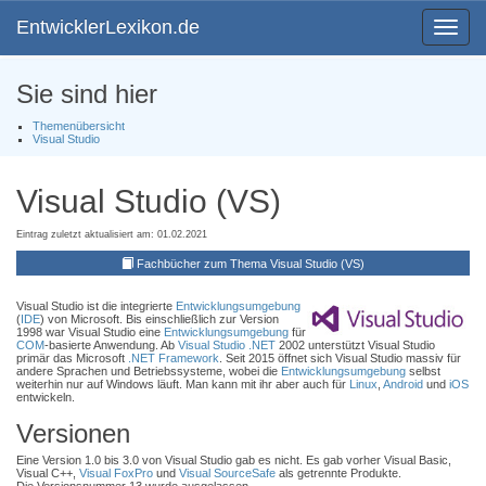
EntwicklerLexikon.de
Toggle
navigat
Sie sind hier
Themenübersicht
Visual Studio
Visual Studio (VS)
Eintrag zuletzt aktualisiert am: 01.02.2021
Fachbücher zum Thema Visual Studio (VS)
Visual Studio ist die integrierte
Entwicklungsumgebung
(
IDE
) von Microsoft. Bis einschließlich zur Version
1998 war Visual Studio eine
Entwicklungsumgebung
für
COM
-basierte Anwendung. Ab
Visual Studio .NET
2002 unterstützt Visual Studio
primär das Microsoft
.NET Framework
. Seit 2015 öffnet sich Visual Studio massiv für
andere Sprachen und Betriebssysteme, wobei die
Entwicklungsumgebung
selbst
weiterhin nur auf Windows läuft. Man kann mit ihr aber auch für
Linux
,
Android
und
iOS
entwickeln.
Versionen
Eine Version 1.0 bis 3.0 von Visual Studio gab es nicht. Es gab vorher Visual Basic,
Visual C++,
Visual FoxPro
und
Visual SourceSafe
als getrennte Produkte.