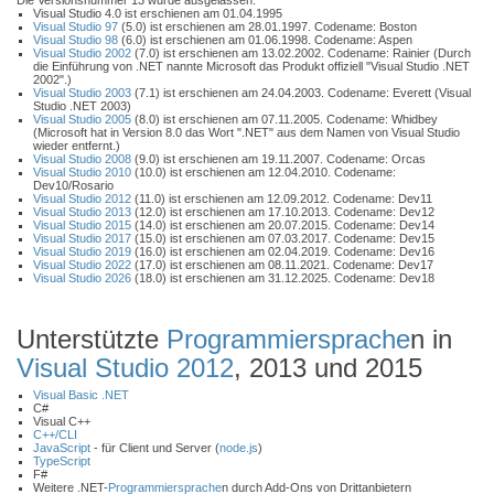
Die Versionsnummer 13 wurde ausgelassen.
Visual Studio 4.0 ist erschienen am 01.04.1995
Visual Studio 97
(5.0) ist erschienen am 28.01.1997. Codename: Boston
Visual Studio 98
(6.0) ist erschienen am 01.06.1998. Codename: Aspen
Visual Studio 2002
(7.0) ist erschienen am 13.02.2002. Codename: Rainier (Durch
die Einführung von .NET nannte Microsoft das Produkt offiziell "Visual Studio .NET
2002".)
Visual Studio 2003
(7.1) ist erschienen am 24.04.2003. Codename: Everett (Visual
Studio .NET 2003)
Visual Studio 2005
(8.0) ist erschienen am 07.11.2005. Codename: Whidbey
(Microsoft hat in Version 8.0 das Wort ".NET" aus dem Namen von Visual Studio
wieder entfernt.)
Visual Studio 2008
(9.0) ist erschienen am 19.11.2007. Codename: Orcas
Visual Studio 2010
(10.0) ist erschienen am 12.04.2010. Codename:
Dev10/Rosario
Visual Studio 2012
(11.0) ist erschienen am 12.09.2012. Codename: Dev11
Visual Studio 2013
(12.0) ist erschienen am 17.10.2013. Codename: Dev12
Visual Studio 2015
(14.0) ist erschienen am 20.07.2015. Codename: Dev14
Visual Studio 2017
(15.0) ist erschienen am 07.03.2017. Codename: Dev15
Visual Studio 2019
(16.0) ist erschienen am 02.04.2019. Codename: Dev16
Visual Studio 2022
(17.0) ist erschienen am 08.11.2021. Codename: Dev17
Visual Studio 2026
(18.0) ist erschienen am 31.12.2025. Codename: Dev18
Unterstützte
Programmiersprache
n in
Visual Studio 2012
, 2013 und 2015
Visual Basic .NET
C#
Visual C++
C++/CLI
JavaScript
- für Client und Server (
node.js
)
TypeScript
F#
Weitere .NET-
Programmiersprache
n durch Add-Ons von Drittanbietern