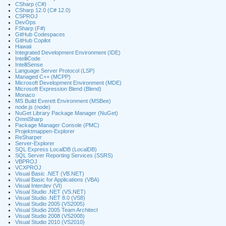
CSharp (C#)
CSharp 12.0 (C# 12.0)
CSPROJ
DevOps
FSharp (F#)
GitHub Codespaces
GitHub Copilot
Hawaii
Integrated Development Environment (IDE)
IntelliCode
IntelliSense
Language Server Protocol (LSP)
Managed C++ (MCPP)
Microsoft Development Environment (MDE)
Microsoft Expression Blend (Blend)
Monaco
MS Build Everett Environment (MSBee)
node.js (node)
NuGet Library Package Manager (NuGet)
OmniSharp
Package Manager Console (PMC)
Projektmappen-Explorer
ReSharper
Server-Explorer
SQL Express LocalDB (LocalDB)
SQL Server Reporting Services (SSRS)
VBPROJ
VCXPROJ
Visual Basic .NET (VB.NET)
Visual Basic for Applications (VBA)
Visual Interdev (VI)
Visual Studio .NET (VS.NET)
Visual Studio .NET 8.0 (VS8)
Visual Studio 2005 (VS2005)
Visual Studio 2005 Team Architect
Visual Studio 2008 (VS2008)
Visual Studio 2010 (VS2010)