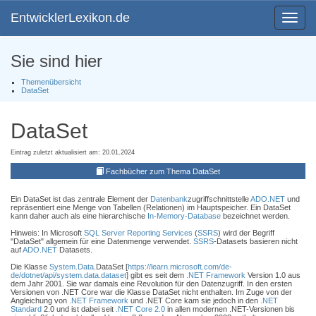
EntwicklerLexikon.de
Toggle
navigat
Sie sind hier
Themenübersicht
DataSet
DataSet
Eintrag zuletzt aktualisiert am: 20.01.2024
Fachbücher zum Thema DataSet
Ein DataSet ist das zentrale Element der
Datenbank
zugriffschnittstelle
ADO.NET
und
repräsentiert eine Menge von Tabellen (Relationen) im Hauptspeicher. Ein DataSet
kann daher auch als eine hierarchische
In-Memory-Database
bezeichnet werden.
Hinweis: In Microsoft
SQL Server Reporting Services
(
SSRS
) wird der Begriff
"DataSet" allgemein für eine Datenmenge verwendet.
SSRS
-Datasets basieren nicht
auf
ADO.NET
Datasets.
Die Klasse
System.Data
.DataSet [
https://learn.microsoft.com/de-
de/dotnet/api/system.data.dataset
] gibt es seit dem
.NET Framework
Version 1.0 aus
dem Jahr 2001. Sie war damals eine Revolution für den Datenzugriff. In den ersten
Versionen von .NET Core war die Klasse DataSet nicht enthalten. Im Zuge von der
Angleichung von
.NET Framework
und .NET Core kam sie jedoch in den
.NET
Standard
2.0 und ist dabei seit
.NET Core 2.0
in allen modernen .NET-Versionen bis