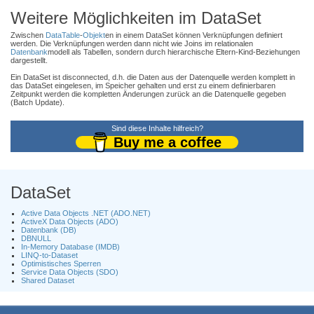
Weitere Möglichkeiten im DataSet
Zwischen
DataTable
-
Objekt
en in einem DataSet können Verknüpfungen definiert
werden. Die Verknüpfungen werden dann nicht wie Joins im relationalen
Datenbank
modell als Tabellen, sondern durch hierarchische Eltern-Kind-Beziehungen
dargestellt.
Ein DataSet ist disconnected, d.h. die Daten aus der Datenquelle werden komplett in
das DataSet eingelesen, im Speicher gehalten und erst zu einem definierbaren
Zeitpunkt werden die kompletten Änderungen zurück an die Datenquelle gegeben
(Batch Update).
Sind diese Inhalte hilfreich?
Buy me a coffee
DataSet
Active Data Objects .NET (ADO.NET)
ActiveX Data Objects (ADO)
Datenbank (DB)
DBNULL
In-Memory Database (IMDB)
LINQ-to-Dataset
Optimistisches Sperren
Service Data Objects (SDO)
Shared Dataset