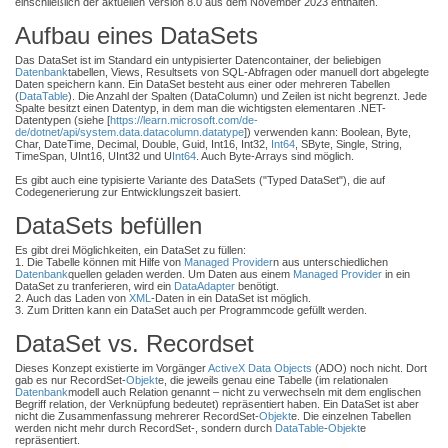
einschließlich der aktuellen Version 8.0 aus dem November 2023 enthalten.
Aufbau eines DataSets
Das DataSet ist im Standard ein untypisierter Datencontainer, der beliebigen
Datenbank
tabellen, Views, Resultsets von SQL-Abfragen oder manuell dort abgelegte
Daten speichern kann. Ein DataSet besteht aus einer oder mehreren Tabellen
(
DataTable
). Die Anzahl der Spalten (DataColumn) und Zeilen ist nicht begrenzt. Jede
Spalte besitzt einen Datentyp, in dem man die wichtigsten elementaren .NET-
Datentypen (siehe [
https://learn.microsoft.com/de-
de/dotnet/api/system.data.datacolumn.datatype
]) verwenden kann: Boolean, Byte,
Char, DateTime, Decimal, Double, Guid, Int16, Int32,
Int64
, SByte, Single, String,
TimeSpan, UInt16, UInt32 und U
Int64
. Auch Byte-Arrays sind möglich.
Es gibt auch eine typisierte Variante des DataSets ("Typed DataSet"), die auf
Codegenerierung zur Entwicklungszeit basiert.
DataSets befüllen
Es gibt drei Möglichkeiten, ein DataSet zu füllen:
1. Die Tabelle können mit Hilfe von
Managed Provider
n aus unterschiedlichen
Datenbank
quellen geladen werden. Um Daten aus einem
Managed Provider
in ein
DataSet zu tranferieren, wird ein
DataAdapter
benötigt.
2. Auch das Laden von
XML
-Daten in ein DataSet ist möglich.
3. Zum Dritten kann ein DataSet auch per Programmcode gefüllt werden.
DataSet vs. Recordset
Dieses Konzept existierte im Vorgänger
ActiveX Data Objects
(ADO) noch nicht. Dort
gab es nur RecordSet-
Objekt
e, die jeweils genau eine Tabelle (im relationalen
Datenbank
modell auch Relation genannt – nicht zu verwechseln mit dem englischen
Begriff relation, der Verknüpfung bedeutet) repräsentiert haben. Ein DataSet ist aber
nicht die Zusammenfassung mehrerer RecordSet-
Objekt
e. Die einzelnen Tabellen
werden nicht mehr durch RecordSet-, sondern durch
DataTable
-
Objekt
e
repräsentiert.