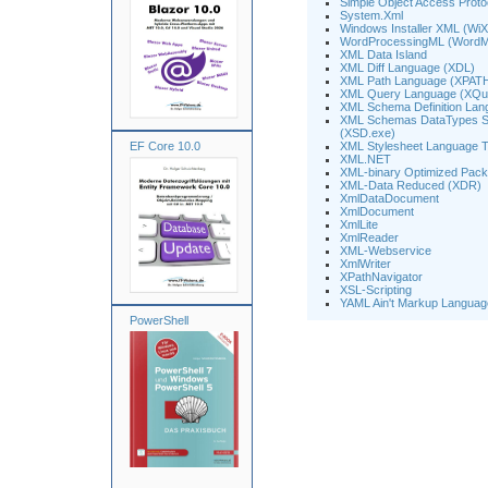
Simple Object Access Prot
System.Xml
Windows Installer XML (WiX
WordProcessingML (Word
XML Data Island
XML Diff Language (XDL)
XML Path Language (XPAT
XML Query Language (XQu
XML Schema Definition La
XML Schemas DataTypes Sup
(XSD.exe)
EF Core 10.0
XML Stylesheet Language T
XML.NET
XML-binary Optimized Pac
XML-Data Reduced (XDR)
XmlDataDocument
XmlDocument
XmlLite
XmlReader
XML-Webservice
XmlWriter
XPathNavigator
XSL-Scripting
YAML Ain't Markup Langua
PowerShell