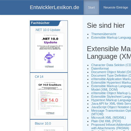
EntwicklerLexikon.de
Start
Neueste Einträge
Fachbücher
Sie sind hier
.NET 10.0 Update
Themenübersicht
Extensible Markup Languag
Extensible Ma
Language (XM
Character Data Sektion (C
Datenformat
Document Object Model (
Document Type Definition 
C# 14
eXtensible Application Mar
Extensible Hypertext Mar
Extensible Markup Langua
Model (XML DOM)
eXtensible Object Markup
Extensible Stylesheet Lang
Hypertext Markup Languag
Java API for XML-Web Ser
JavaScript Object Notation
Message Transmission Opt
(MTOM)
Microsoft XML (MSXML)
Plain Old XML (POX)
Blazor 10.0
Proposed Infoset Addendu
with Attachments (PASWA)