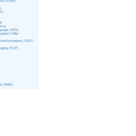
ocol (SOAP)
)
ML)
H)
ery)
nguage (XSD)
port Utility
ransformations (XSLT)
kaging (XOP)
ge (YAML)