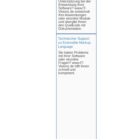
Unterstützung bei der
Entwicklung Ihrer
Software? www.IT-
Visions.de entwickelt
Ihre Anwendungen
oder einzelne Module
und übergibt Ihnen
den Quellcode mit
Dokumentation.
Technischer Support
zu Extensible Markup
Language
Sie haben Probleme
mit Ihrer Software
oder einzelne
Fragen? www.IT-
Visions.de hilft Ihnen
schnell und
kompetent.