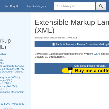
Top-Begriffe
Top-Suchbegriffe
Extensible Markup La
(XML)
e
Eintrag zuletzt aktualisiert am: 15.04.2008
rkup
Fachbücher zum Thema Extensible Markup 
L)
Universelle Datenbeschreibungssprache. Wird im
WSH
eingese
DATA)
Dateien) zu strukturieren.
DOM)
(DTD)
kup Language (XAML)
Sind diese Inhalte hilfreich?
kup Language (XHTML)
Buy me a coff
ge Document Object
 Language (XOML)
uage (XSL)
e (HTML)
vices (JAX-WS)
 (JSON)
imization Mechanism
m to SOAP Messages