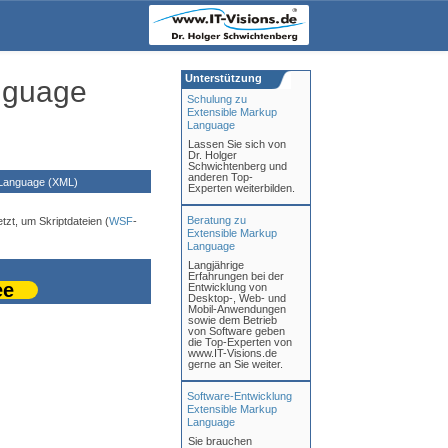
Unterstützung
nguage
Schulung zu
Extensible Markup
Language
Lassen Sie sich von
Dr. Holger
Schwichtenberg und
anderen Top-
Language (XML)
Experten weiterbilden.
Beratung zu
tzt, um Skriptdateien (
WSF
-
Extensible Markup
Language
Langjährige
Erfahrungen bei der
ee
Entwicklung von
Desktop-, Web- und
Mobil-Anwendungen
sowie dem Betrieb
von Software geben
die Top-Experten von
www.IT-Visions.de
gerne an Sie weiter.
Software-Entwicklung
Extensible Markup
Language
Sie brauchen