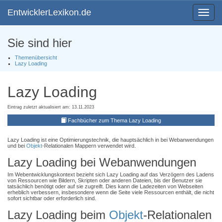
EntwicklerLexikon.de
Toggle
navigat
Sie sind hier
Themenübersicht
Lazy Loading
Lazy Loading
Eintrag zuletzt aktualisiert am: 13.11.2023
Fachbücher zum Thema Lazy Loading
Lazy Loading ist eine Optimierungstechnik, die hauptsächlich in bei Webanwendungen
und bei
Objekt
-Relationalen Mappern verwendet wird.
Lazy Loading bei Webanwendungen
Im Webentwicklungskontext bezieht sich Lazy Loading auf das Verzögern des Ladens
von Ressourcen wie Bildern, Skripten oder anderen Dateien, bis der Benutzer sie
tatsächlich benötigt oder auf sie zugreift. Dies kann die Ladezeiten von Webseiten
erheblich verbessern, insbesondere wenn die Seite viele Ressourcen enthält, die nicht
sofort sichtbar oder erforderlich sind.
Lazy Loading beim
Objekt
-Relationalen