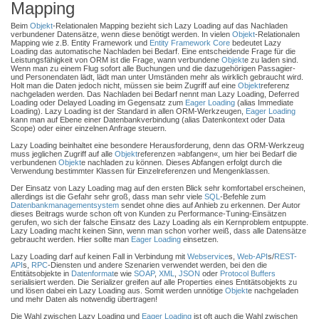
Mapping
Beim
Objekt
-Relationalen Mapping bezieht sich Lazy Loading auf das Nachladen
verbundener Datensätze, wenn diese benötigt werden. In vielen
Objekt
-Relationalen
Mapping wie z.B. Entity Framework und
Entity Framework Core
bedeutet Lazy
Loading das automatische Nachladen bei Bedarf. Eine entscheidende Frage für die
Leistungsfähigkeit von ORM ist die Frage, wann verbundene
Objekt
e zu laden sind.
Wenn man zu einem Flug sofort alle Buchungen und die dazugehörigen Passagier-
und Personendaten lädt, lädt man unter Umständen mehr als wirklich gebraucht wird.
Holt man die Daten jedoch nicht, müssen sie beim Zugriff auf eine
Objekt
referenz
nachgeladen werden. Das Nachladen bei Bedarf nennt man Lazy Loading, Deferred
Loading oder Delayed Loading im Gegensatz zum
Eager Loading
(alias Immediate
Loading). Lazy Loading ist der Standard in allen ORM-Werkzeugen,
Eager Loading
kann man auf Ebene einer Datenbankverbindung (alias Datenkontext oder Data
Scope) oder einer einzelnen Anfrage steuern.
Lazy Loading beinhaltet eine besondere Herausforderung, denn das ORM-Werkzeug
muss jeglichen Zugriff auf alle
Objekt
referenzen »abfangen«, um hier bei Bedarf die
verbundenen
Objekt
e nachladen zu können. Dieses Abfangen erfolgt durch die
Verwendung bestimmter Klassen für Einzelreferenzen und Mengenklassen.
Der Einsatz von Lazy Loading mag auf den ersten Blick sehr komfortabel erscheinen,
allerdings ist die Gefahr sehr groß, dass man sehr viele
SQL
-Befehle zum
Datenbankmanagementsystem
sendet ohne dies auf Anhieb zu erkennen. Der Autor
dieses Beitrags wurde schon oft von Kunden zu Performance-Tuning-Einsätzen
gerufen, wo sich der falsche Einsatz des Lazy Loading als ein Kernproblem entpuppte.
Lazy Loading macht keinen Sinn, wenn man schon vorher weiß, dass alle Datensätze
gebraucht werden. Hier sollte man
Eager Loading
einsetzen.
Lazy Loading darf auf keinen Fall in Verbindung mit
Webservice
s,
Web-API
s/
REST-
API
s,
RPC
-Diensten und andere Szenarien verwendet werden, bei den die
Entitätsobjekte in
Datenformat
e wie
SOAP
,
XML
,
JSON
oder
Protocol Buffers
serialisiert werden. Die Serializer greifen auf alle Properties eines Entitätsobjekts zu
und lösen dabei ein Lazy Loading aus. Somit werden unnötige
Objekt
e nachgeladen
und mehr Daten als notwendig übertragen!
Die Wahl zwischen Lazy Loading und
Eager Loading
ist oft auch die Wahl zwischen