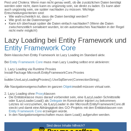
Pest und Cholera: Wenn man nicht genau weiß, ob die zusätzlichen Daten benötigt
werden oder nicht, dann kann es ungünstig sein, sie direkt zu laden. Es kann aber
auch ungünstig sein, sie später nachladen zu müssen. Wichtige
Entscheidungskriterien sind:
Wie wahrscheinlich ist, dass die Daten benötigt werden?
Wie groß ist die Datenmenge?
Kann ich überhaupt später die Daten einfach nachladen? (Wenn die Daten
zwischenzeitlich serialisiert wurden, ist ein automatisches Nachladen in der Regel
nicht mehr möglich!)
Lazy Loading bei Entity Framework und
Entity Framework Core
Beim klassischen Entity Framework ist Lazy Loading im Standard aktiv.
Bei
Entity Framework Core
muss man Lazy Loading selbst erst aktivieren:
1. Lazy Loading via Runtime Proxies
Install-Package Microsoft.EntityFrameworkCore.Proxies
…
builder.UseLazyLoadingProxies().UseSqlServer(ConnectionString);
…
Alle Navigationseigenschaften im ganzen
Objekt
modell müssen virtual sein.
2. Lazy Loading ohne
Proxy
klassen
Die Entitätsklasse muss darauf vorbereitet sein, eine ILazyLoader-Schnittstelle
oder ILazyLoader.Load() als
Delegate
im Konstruktor injiziert zu bekommen.
Letztes ist vorzuziehen, da ILazyLoader in der Microsoft.EntityFrameworkCore.dll
steckt und damit eine Abhängigkeit des GO-Projekts mit den Entitätsklassen von
Entity Framework Core
erzwingen würde.
In den Navigationseigenschaften muss dann Load() aufgerufen werden.
Sind diese Inhalte hilfreich?