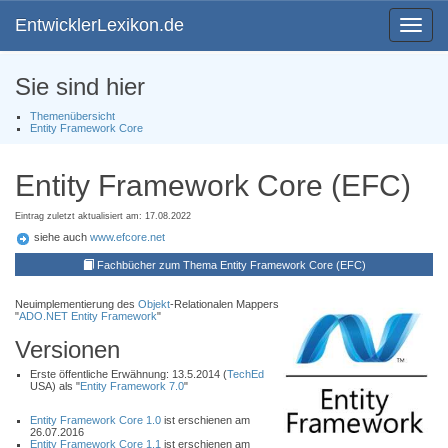
EntwicklerLexikon.de
Toggle
navigat
Sie sind hier
Themenübersicht
Entity Framework Core
Entity Framework Core (EFC)
Eintrag zuletzt aktualisiert am: 17.08.2022
siehe auch
www.efcore.net
Fachbücher zum Thema Entity Framework Core (EFC)
Neuimplementierung des
Objekt
-Relationalen Mappers
"
ADO.NET Entity Framework
"
Versionen
Erste öffentliche Erwähnung: 13.5.2014 (
TechEd
USA) als "
Entity Framework 7.0
"
Entity Framework Core 1.0
ist erschienen am
26.07.2016
Entity Framework Core 1.1
ist erschienen am