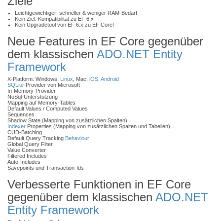
Ziele
Leichtgewichtiger: schneller & weniger RAM-Bedarf
Kein Ziel: Kompatibilität zu EF 6.x
Kein Upgradetool von EF 6.x zu EF Core!
Neue Features in EF Core gegenüber
dem klassischen
ADO.NET Entity
Framework
X-Platform: Windows,
Linux
, Mac,
iOS
,
Android
SQLite
-Provider von Microsoft
In-Memory-Provider
NoSql-Unterstützung
Mapping auf Memory-Tables
Default Values / Computed Values
Sequences
Shadow State (Mapping von zusätzlichen Spalten)
Indexer
Properties (Mapping von zusätzlichen Spalten und Tabellen)
CUD-Batching
Default Query Tracking
Behaviour
Global Query Filter
Value Converter
Filtered Includes
Auto-Includes
Savepoints und Transaction-Ids
Verbesserte Funktionen in EF Core
gegenüber dem klassischen
ADO.NET
Entity Framework