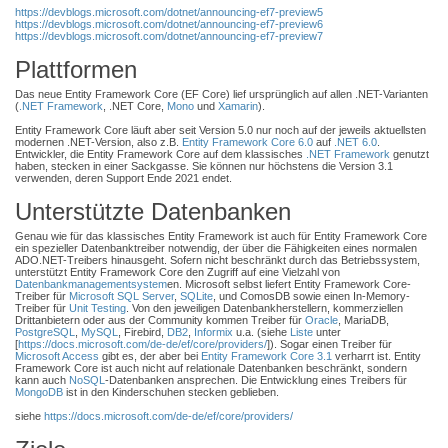
https://devblogs.microsoft.com/dotnet/announcing-ef7-preview5
https://devblogs.microsoft.com/dotnet/announcing-ef7-preview6
https://devblogs.microsoft.com/dotnet/announcing-ef7-preview7
Plattformen
Das neue Entity Framework Core (EF Core) lief ursprünglich auf allen .NET-Varianten
(
.NET Framework
, .NET Core,
Mono
und
Xamarin
).
Entity Framework Core läuft aber seit Version 5.0 nur noch auf der jeweils aktuellsten
modernen .NET-Version, also z.B.
Entity Framework Core 6.0
auf
.NET 6.0
.
Entwickler, die Entity Framework Core auf dem klassisches
.NET Framework
genutzt
haben, stecken in einer Sackgasse. Sie können nur höchstens die Version 3.1
verwenden, deren Support Ende 2021 endet.
Unterstützte Datenbanken
Genau wie für das klassisches Entity Framework ist auch für Entity Framework Core
ein spezieller Datenbanktreiber notwendig, der über die Fähigkeiten eines normalen
ADO.NET-Treibers hinausgeht. Sofern nicht beschränkt durch das Betriebssystem,
unterstützt Entity Framework Core den Zugriff auf eine Vielzahl von
Datenbankmanagementsystem
en. Microsoft selbst liefert Entity Framework Core-
Treiber für
Microsoft SQL Server
,
SQLite
, und ComosDB sowie einen In-Memory-
Treiber für
Unit Testing
. Von den jeweiligen Datenbankherstellern, kommerziellen
Drittanbietern oder aus der Community kommen Treiber für
Oracle
, MariaDB,
PostgreSQL
,
MySQL
, Firebird,
DB2
,
Informix
u.a. (siehe
Liste
unter
[
https://docs.microsoft.com/de-de/ef/core/providers/
]). Sogar einen Treiber für
Microsoft Access
gibt es, der aber bei
Entity Framework Core 3.1
verharrt ist. Entity
Framework Core ist auch nicht auf relationale Datenbanken beschränkt, sondern
kann auch
NoSQL
-Datenbanken ansprechen. Die Entwicklung eines Treibers für
MongoDB
ist in den Kinderschuhen stecken geblieben.
siehe
https://docs.microsoft.com/de-de/ef/core/providers/