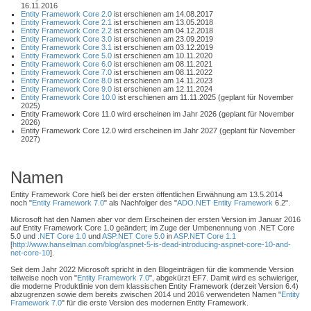
16.11.2016
Entity Framework Core 2.0
ist erschienen am 14.08.2017
Entity Framework Core 2.1
ist erschienen am 13.05.2018
Entity Framework Core 2.2
ist erschienen am 04.12.2018
Entity Framework Core 3.0
ist erschienen am 23.09.2019
Entity Framework Core 3.1
ist erschienen am 03.12.2019
Entity Framework Core 5.0
ist erschienen am 10.11.2020
Entity Framework Core 6.0
ist erschienen am 08.11.2021
Entity Framework Core 7.0
ist erschienen am 08.11.2022
Entity Framework Core 8.0
ist erschienen am 14.11.2023
Entity Framework Core 9.0
ist erschienen am 12.11.2024
Entity Framework Core 10.0
ist erschienen am 11.11.2025 (geplant für November
2025)
Entity Framework Core 11.0 wird erscheinen im Jahr 2026 (geplant für November
2026)
Entity Framework Core 12.0 wird erscheinen im Jahr 2027 (geplant für November
2027)
Namen
Entity Framework Core hieß bei der ersten öffentlichen Erwähnung am 13.5.2014
noch "
Entity Framework 7.0
" als Nachfolger des "
ADO.NET Entity Framework
6.2".
Microsoft hat den Namen aber vor dem Erscheinen der ersten Version im Januar 2016
auf Entity Framework Core 1.0 geändert; im Zuge der Umbenennung von .NET Core
5.0 und
.NET Core 1.0
und
ASP.NET Core 5.0
in
ASP.NET Core 1.1
[
http://www.hanselman.com/blog/aspnet-5-is-dead-introducing-aspnet-core-10-and-
net-core-10
].
Seit dem Jahr 2022 Microsoft spricht in den Blogeinträgen für die kommende Version
teilweise noch von "
Entity Framework 7.0
", abgekürzt EF7. Damit wird es schwieriger,
die moderne Produktlinie von dem klassischen Entity Framework (derzeit Version 6.4)
abzugrenzen sowie dem bereits zwischen 2014 und 2016 verwendeten Namen "
Entity
Framework 7.0
" für die erste Version des modernen Entity Framework.