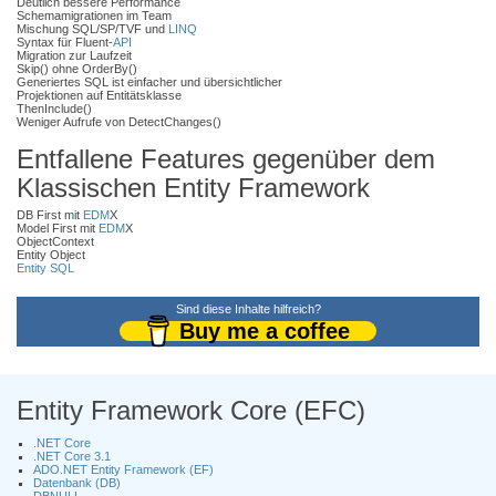
Deutlich bessere Performance
Schemamigrationen im Team
Mischung SQL/SP/TVF und
LINQ
Syntax für Fluent-
API
Migration zur Laufzeit
Skip() ohne OrderBy()
Generiertes SQL ist einfacher und übersichtlicher
Projektionen auf Entitätsklasse
ThenInclude()
Weniger Aufrufe von DetectChanges()
Entfallene Features gegenüber dem
Klassischen Entity Framework
DB First mit
EDM
X
Model First mit
EDM
X
ObjectContext
Entity Object
Entity SQL
Sind diese Inhalte hilfreich?
Buy me a coffee
Entity Framework Core (EFC)
.NET Core
.NET Core 3.1
ADO.NET Entity Framework (EF)
Datenbank (DB)