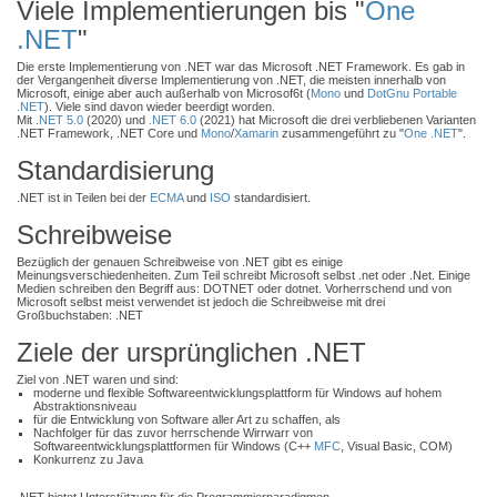
Viele Implementierungen bis "
One
.NET
"
Die erste Implementierung von .NET war das Microsoft .NET Framework. Es gab in
der Vergangenheit diverse Implementierung von .NET, die meisten innerhalb von
Microsoft, einige aber auch außerhalb von Microsof6t (
Mono
und
DotGnu Portable
.NET
). Viele sind davon wieder beerdigt worden.
Mit
.NET 5.0
(2020) und
.NET 6.0
(2021) hat Microsoft die drei verbliebenen Varianten
.NET Framework, .NET Core und
Mono
/
Xamarin
zusammengeführt zu "
One .NET
".
Standardisierung
.NET ist in Teilen bei der
ECMA
und
ISO
standardisiert.
Schreibweise
Bezüglich der genauen Schreibweise von .NET gibt es einige
Meinungsverschiedenheiten. Zum Teil schreibt Microsoft selbst .net oder .Net. Einige
Medien schreiben den Begriff aus: DOTNET oder dotnet. Vorherrschend und von
Microsoft selbst meist verwendet ist jedoch die Schreibweise mit drei
Großbuchstaben: .NET
Ziele der ursprünglichen .NET
Ziel von .NET waren und sind:
moderne und flexible Softwareentwicklungsplattform für Windows auf hohem
Abstraktionsniveau
für die Entwicklung von Software aller Art zu schaffen, als
Nachfolger für das zuvor herrschende Wirrwarr von
Softwareentwicklungsplattformen für Windows (C++
MFC
, Visual Basic, COM)
Konkurrenz zu Java