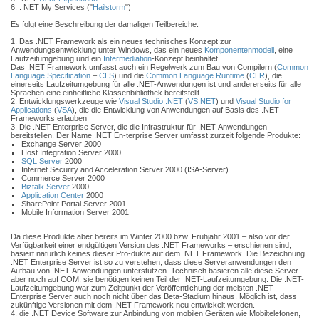
6. . NET My Services ("
Hailstorm
")
Es folgt eine Beschreibung der damaligen Teilbereiche:
1. Das .NET Framework als ein neues technisches Konzept zur
Anwendungsentwicklung unter Windows, das ein neues
Komponentenmodell
, eine
Laufzeitumgebung und ein
Intermediation
-Konzept beinhaltet
Das .NET Framework umfasst auch ein Regelwerk zum Bau von Compilern (
Common
Language Specification
–
CLS
) und die
Common Language Runtime
(
CLR
), die
einerseits Laufzeitumgebung für alle .NET-Anwendungen ist und andererseits für alle
Sprachen eine einheitliche Klassenbibliothek bereitstellt.
2. Entwicklungswerkzeuge wie
Visual Studio .NET
(
VS.NET
) und
Visual Studio for
Applications
(
VSA
), die die Entwicklung von Anwendungen auf Basis des .NET
Frameworks erlauben
3. Die .NET Enterprise Server, die die Infrastruktur für .NET-Anwendungen
bereitstellen. Der Name .NET En-terprise Server umfasst zurzeit folgende Produkte:
Exchange Server 2000
Host Integration Server 2000
SQL Server
2000
Internet Security and Acceleration Server 2000 (ISA-Server)
Commerce Server 2000
Biztalk Server
2000
Application Center
2000
SharePoint Portal Server 2001
Mobile Information Server 2001
Da diese Produkte aber bereits im Winter 2000 bzw. Frühjahr 2001 – also vor der
Verfügbarkeit einer endgültigen Version des .NET Frameworks – erschienen sind,
basiert natürlich keines dieser Pro-dukte auf dem .NET Framework. Die Bezeichnung
.NET Enterprise Server ist so zu verstehen, dass diese Serveranwendungen den
Aufbau von .NET-Anwendungen unterstützen. Technisch basieren alle diese Server
aber noch auf COM; sie benötigen keinen Teil der .NET-Laufzeitumgebung. Die .NET-
Laufzeitumgebung war zum Zeitpunkt der Veröffentlichung der meisten .NET
Enterprise Server auch noch nicht über das Beta-Stadium hinaus. Möglich ist, dass
zukünftige Versionen mit dem .NET Framework neu entwickelt werden.
4. die .NET Device Software zur Anbindung von mobilen Geräten wie Mobiltelefonen,