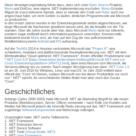
Diese Verweigerungshaltung führte dazu, dass sich zwei
Open Source
-Projekte,
Mono
und DotGnu, eine eigene .NET-Implementierung erschufen.
Mono
-Gründer
Miguel de Icaza beteuerte damals, dass er niemals den Code von
Rotor
auch nur
angeschaut habe, um nicht Gefahr zu laufen, ähnlichen Programmcode wie Microsoft
zu produzieren.
In den ersten Jahren wurden in der Entwicklergemeinde wetten abgeschlossen, wie
lange Microsoft die Nacharmer gewähren lassen wird, bis die Anwälte vor der Tür
standen. Über die Jahre wurde aber klar, dass Microsoft
Mono
nicht nur tolerierte,
sondern sogar inoffiziell durch Informationsaustausch unterstützt. Kommerzielle
bedeutend wurde
Mono
erst, als man auf den Zug der neu aufkommenden
Mobilbetriebssysteme
Android
und
iOS
aufsprang.
Auf der
TechEd
2014 in Housten verkündete Microsoft das "
Project K
": eine
schlankere, modulare und plattformneutrale Neuimplementierung von .NET mit dem
Werbeattraibut "cloud-optimized .NET Framework". Erster offizieller Produktname war
"
.NET Core 5.0
" [
https://www.heise.de/developer/meldung/Microsoft-NET-wird-zur-
Cross-Entwicklungsplattform-2454712.html
], dann entschlossen sich Microsoft, die
Versionszählung neu zu starten. Nach einigen Verzögerung kam dann
.NET Core 1.0
ist am 26. Juni 2016 für Windows, Linux und macOS. Im Jahr 2020 entfiehl dann
offiziell das "Core" im Namen, sodass Microsoft nun bei dieser Produktlinie nur noch
von ".NET" spricht. An verschiedenen Stellen findet man aber noch den Zusatz
"Core".
Geschichtliches
Anfangs (Jahre 2000-2003) hatte Microsoft .NET als Marketing-Begriff für alle neuen
Produkte (Betriebssystem, Server, Office) verwendet – nach Kritik von Kunden und
Medien hat Microsoft jedoch die sinnvolle Redu-zierung auf das .NET Framework und
zugehörige
Softwarekomponente
n und Werkzeuge vollzogen.
Ursprünglich hatte .NET sechs Teilbereiche:
1. .NET Framework
2. .NET Enterprise Server
3. .NET Device Software
4. .NET Tools (
Visual Studio .NET
)
5. .NET
User Experience