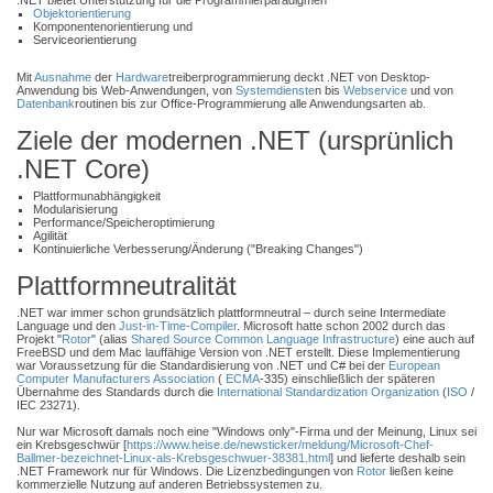
.NET bietet Unterstützung für die Programmierparadigmen
Objektorientierung
Komponentenorientierung und
Serviceorientierung
Mit
Ausnahme
der
Hardware
treiberprogrammierung deckt .NET von Desktop-
Anwendung bis Web-Anwendungen, von
Systemdienste
n bis
Webservice
und von
Datenbank
routinen bis zur Office-Programmierung alle Anwendungsarten ab.
Ziele der modernen .NET (ursprünlich
.NET Core)
Plattformunabhängigkeit
Modularisierung
Performance/Speicheroptimierung
Agilität
Kontinuierliche Verbesserung/Änderung ("Breaking Changes")
Plattformneutralität
.NET war immer schon grundsätzlich plattformneutral – durch seine Intermediate
Language und den
Just-in-Time-Compiler
. Microsoft hatte schon 2002 durch das
Projekt "
Rotor
" (alias
Shared Source Common Language Infrastructure
) eine auch auf
FreeBSD und dem Mac lauffähige Version von .NET erstellt. Diese Implementierung
war Voraussetzung für die Standardisierung von .NET und C# bei der
European
Computer Manufacturers Association
(
ECMA
-335) einschließlich der späteren
Übernahme des Standards durch die
International Standardization Organization
(
ISO
/
IEC 23271).
Nur war Microsoft damals noch eine "Windows only"-Firma und der Meinung, Linux sei
ein Krebsgeschwür [
https://www.heise.de/newsticker/meldung/Microsoft-Chef-
Ballmer-bezeichnet-Linux-als-Krebsgeschwuer-38381.html
] und lieferte deshalb sein
.NET Framework nur für Windows. Die Lizenzbedingungen von
Rotor
ließen keine
kommerzielle Nutzung auf anderen Betriebssystemen zu.