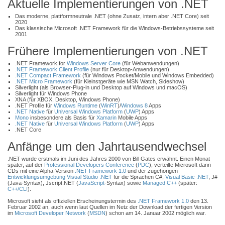
Aktuelle Implementierungen von .NET
Das moderne, plattformneutrale .NET (ohne Zusatz, intern aber .NET Core) seit
2020
Das klassische Microsoft .NET Framework für die Windows-Betriebssysteme seit
2001
Frühere Implementierungen von .NET
.NET Framework for
Windows Server Core
(für Webanwendungen)
.NET Framework Client Profile
(nur für Desktop-Anwendungen)
.NET Compact Framework
(für Windows Pocket/Mobile und Windows Embedded)
.NET Micro Framework
(für Kleinstgeräte wie MSN Watch, Sideshow)
Silverlight (als Browser-Plug-in und Desktop auf Windows und macOS)
Silverlight für Windows Phone
XNA (für XBOX, Desktop, Windows Phone)
.NET Profile für
Windows Runtime
(
WinRT
)/
Windows 8
Apps
.NET Native
für
Universal Windows Platform
(
UWP
) Apps
Mono
insbesondere als Basis für
Xamarin
Mobile Apps
.NET Native
für
Universal Windows Platform
(
UWP
) Apps
.NET Core
Anfänge um den Jahrtausendwechsel
.NET wurde erstmals im Juni des Jahres 2000 von Bill Gates erwähnt. Einen Monat
später, auf der
Professional Developers Conference
(
PDC
), verteilte Microsoft dann
CDs mit eine Alpha-Version
.NET Framework 1.0
und der zugehörigen
Entwicklungsumgebung
Visual Studio .NET
für die Sprachen C#,
Visual Basic .NET
, J#
(Java-Syntax), Jscript.NET (
JavaScript
-Syntax) sowie
Managed C++
(später:
C++/CLI
).
Microsoft sieht als offiziellen Erscheinungstermin des
.NET Framework 1.0
den 13.
Februar 2002 an, auch wenn laut Quellen im Netz der Download der fertigen Version
im
Microsoft Developer Network
(
MSDN
) schon am 14. Januar 2002 möglich war.