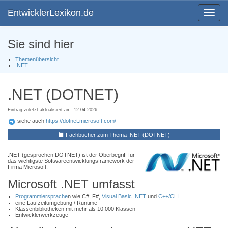
EntwicklerLexikon.de
Toggle
navigat
Sie sind hier
Themenübersicht
.NET
.NET (DOTNET)
Eintrag zuletzt aktualisiert am: 12.04.2026
siehe auch
https://dotnet.microsoft.com/
Fachbücher zum Thema .NET (DOTNET)
.NET (gesprochen DOTNET) ist der Oberbegriff für
das wichtigste Softwareentwicklungsframework der
Firma Microsoft.
Microsoft .NET umfasst
Programmiersprache
n wie C#, F#,
Visual Basic .NET
und
C++/CLI
eine Laufzeitumgebung / Runtime
Klassenbibliotheken mit mehr als 10.000 Klassen
Entwicklerwerkzeuge