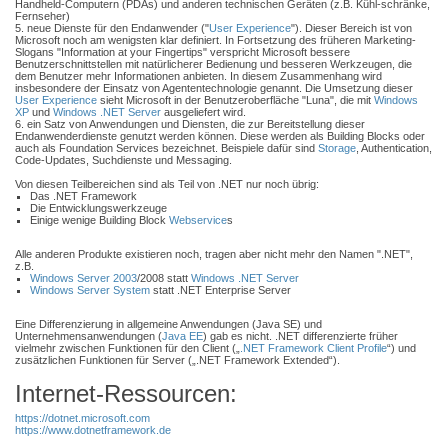
Handheld-Computern (PDAs) und anderen technischen Geräten (z.B. Kühl-schränke,
Fernseher)
5. neue Dienste für den Endanwender ("
User Experience
"). Dieser Bereich ist von
Microsoft noch am wenigsten klar definiert. In Fortsetzung des früheren Marketing-
Slogans "Information at your Fingertips" verspricht Microsoft bessere
Benutzerschnittstellen mit natürlicherer Bedienung und besseren Werkzeugen, die
dem Benutzer mehr Informationen anbieten. In diesem Zusammenhang wird
insbesondere der Einsatz von Agententechnologie genannt. Die Umsetzung dieser
User Experience
sieht Microsoft in der Benutzeroberfläche "Luna", die mit
Windows
XP
und
Windows .NET Server
ausgeliefert wird.
6. ein Satz von Anwendungen und Diensten, die zur Bereitstellung dieser
Endanwenderdienste genutzt werden können. Diese werden als Building Blocks oder
auch als Foundation Services bezeichnet. Beispiele dafür sind
Storage
, Authentication,
Code-Updates, Suchdienste und Messaging.
Von diesen Teilbereichen sind als Teil von .NET nur noch übrig:
Das .NET Framework
Die Entwicklungswerkzeuge
Einige wenige Building Block
Webservice
s
Alle anderen Produkte existieren noch, tragen aber nicht mehr den Namen ".NET",
z.B.
Windows Server 2003
/2008 statt
Windows .NET Server
Windows Server System
statt .NET Enterprise Server
Eine Differenzierung in allgemeine Anwendungen (Java SE) und
Unternehmensanwendungen (
Java EE
) gab es nicht. .NET differenzierte früher
vielmehr zwischen Funktionen für den Client („
.NET Framework Client Profile
“) und
zusätzlichen Funktionen für Server („.NET Framework Extended“).
Internet-Ressourcen:
https://dotnet.microsoft.com
https://www.dotnetframework.de