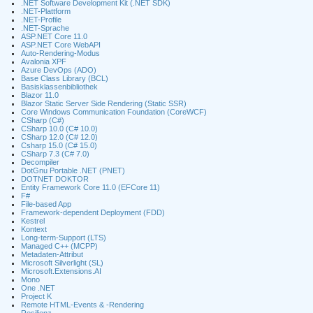
.NET Software Development Kit (.NET SDK)
.NET-Plattform
.NET-Profile
.NET-Sprache
ASP.NET Core 11.0
ASP.NET Core WebAPI
Auto-Rendering-Modus
Avalonia XPF
Azure DevOps (ADO)
Base Class Library (BCL)
Basisklassenbibliothek
Blazor 11.0
Blazor Static Server Side Rendering (Static SSR)
Core Windows Communication Foundation (CoreWCF)
CSharp (C#)
CSharp 10.0 (C# 10.0)
CSharp 12.0 (C# 12.0)
Csharp 15.0 (C# 15.0)
CSharp 7.3 (C# 7.0)
Decompiler
DotGnu Portable .NET (PNET)
DOTNET DOKTOR
Entity Framework Core 11.0 (EFCore 11)
F#
File-based App
Framework-dependent Deployment (FDD)
Kestrel
Kontext
Long-term-Support (LTS)
Managed C++ (MCPP)
Metadaten-Attribut
Microsoft Silverlight (SL)
Microsoft.Extensions.AI
Mono
One .NET
Project K
Remote HTML-Events & -Rendering