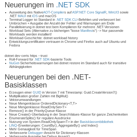
Neuerungen im
.NET SDK
Ausweitung des Native
AOT
-
Compiler
s auf
ASP.NET Core SignalR
,
WinUI3
sowie
.NET
MAUI
mit
iOS
und macOS
Terminal Logger ist Standard in
.NET SDK
CLI
-Befehlen und verbessert bei
Umbrüchen + Ausgabe der Anzahl der Fehler und Warnungen am Ende
Parallelisierung in dotnet test bem Kompilieren für mehrere .NET-Versionen
Workload Sets (Alternative zu bisherigen "loose
Manifest
s“) -> Nur passende
Workloads werden installiert!
Workload-Geschichte: dotnet workload history
Entwicklungszertifikaten vertrauen in Chrome und Firefox auch auf Ubuntu und
Fedora
dotnet dev-certs https --trust
Roll-Forward für
.NET SDK
-basierte Tools
NuGet
-Sicherheitswarnungen bei dotnet restore im Standard auch für transitive
Abhängigkeiten
Neuerungen bei den .NET-
Basisklassen
Erzeugen einer
GUID
in Version 7 mit Timestamp: Guid.CreateVersion7()
Multiplikation großer Zahlen mit BigMul()
Vektorumwandlungen
Neue Mengenklasse OrderedDictionary<T,T>
Neue Mengenklasse ReadOnlySet<T>
Remove() in der PriorityQueue-Klasse
Neue Create()-Überladung in der SearchValues-Klasse für ganze Zeichenketten
EnumerateSplits() für reguläre Ausdrücke
Nutzung von System.ReadOnlySpan<T> in der
Basisklassenbibliothek
LINQ
-Erweiterungen: CountBy(), AggregateBy() und Index()
Mehr Genauigkeit für TimeSpan
Verbesserte
Debugger
-Ansicht für Dictionary-Klassen
Verbesserte Ausgabe bei Debug.Assert()