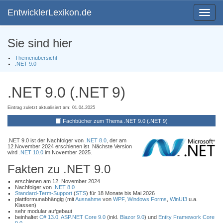
EntwicklerLexikon.de
Toggle
navigat
Sie sind hier
Themenübersicht
.NET 9.0
.NET 9.0 (.NET 9)
Eintrag zuletzt aktualisiert am: 01.04.2025
Fachbücher zum Thema .NET 9.0 (.NET 9)
.NET 9.0 ist der Nachfolger von
.NET 8.0
, der am
12.November 2024 erschienen ist. Nächste Version
wird
.NET 10.0
im November 2025.
Fakten zu .NET 9.0
erschienen am 12. November 2024
Nachfolger von
.NET 8.0
Standard-Term-Support
(
STS
) für 18 Monate bis Mai 2026
plattformunabhängig (mit
Ausnahme
von
WPF
,
Windows Forms
,
WinUI3
u.a.
Klassen)
sehr modular aufgebaut
beinhaltet
C# 13.0
,
ASP.NET Core 9.0
(inkl.
Blazor 9.0
) und
Entity Framework Core