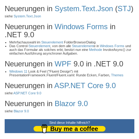
Neuerungen in
System.Text.Json
(
STJ
)
siehe
System.Text.Json
Neuerungen in
Windows Forms
in
.NET 9.0
Mehrfachauswahl im
Steuerelement
FolderBrowserDialog
Das Control-
Steuerelement
, von dem alle
Steuerelement
e in
Windows Forms
und
auch das Formular als solches erbt, besitzt nun eine
Methode
InvokeAsync() zur
einfachen Ausführung asynchroner Aufgaben.
Neuerungen in
WPF
9.0 in .NET 9.0
Windows 11
Look & Feel ("Fluent Design") mit
PresentationFramework.Fluent/Fluent.xaml: Runde Ecken, Farben,
Themes
Neuerungen in
ASP.NET Core 9.0
siehe
ASP.NET Core 9.0
Neuerungen in
Blazor 9.0
siehe
Blazor 9.0
Sind diese Inhalte hilfreich?
Buy me a coffee