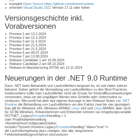
9.0
komplett
Open Source
https://github.com/dotnet/runtime
erfordert
Visual Studio 2022
Version 17.11 oder höher
Versionsgeschichte inkl.
Vorabversionen
Preview 1 am 13.2.2024
Preview 2 am 12.3.2024
Preview 3 am 11.4.2024
Preview 4 am 21.5.2024
Preview 5 am 21.5.2024
Preview 6 am 09.07.2024
Preview 7 am 13.08.2024
Release Candidate 1 am 10.09.2024
Release Candidate 2 am 08.10.2024
Release to Manufacturing (RTM) am 12.11.2024
Neuerungen in der .NET 9.0 Runtime
Dass .NET beim Behandeln von Laufzeitfehlern langsam ist, ist seit vielen Jahren
bekannt. Daher gehört die Vermeidung von Laufzeitfehlern zu den Best Practices.
Insbesondere sollte man Laufzeitfehler nicht als Ersatz für Kontrollflussanweisungen
verwenden, etwa um bei ungültigen Werten eine Schleife oder Unterroutine zu
verlassen. Microsoft hat aber laut eigener Aussage in den Release Notes zur
.NET
Runtime
die Behandlung von Laufzeitfehlern um den Faktor zwei bis vier gesteigert.
Das gilt für Windows x64, Windows ARM64,
Linux
x64 und
Linux
ARM64, aber nicht
für 32-Bit-Windows. Entwicklerinnen und Entwickler können via Umgebungsvariable
DOTNET_Legacy
Exception
Handling = 1
oder Projektdateieinstellung
<RuntimeHostConfigurationOption
Include="System.Runtime.Legacy
Exception
Handling" Value="true" />
die Laufzeitumgebung dazu zwingen, das alte, langsamere
Fehlerbehandlungsverfahren einzusetzen.