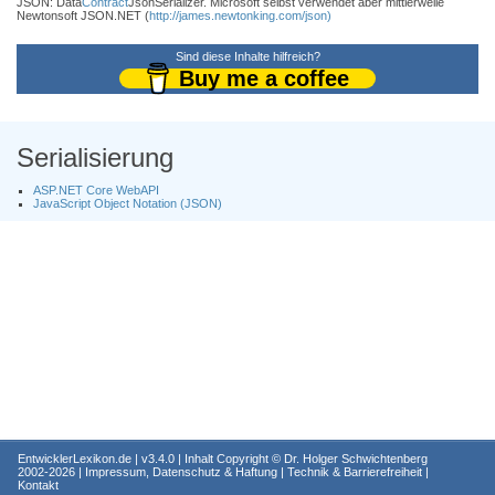
JSON: Data
Contract
JsonSerializer. Microsoft selbst verwendet aber mittlerweile
Newtonsoft JSON.NET (
http://james.newtonking.com/json)
Sind diese Inhalte hilfreich?
Buy me a coffee
Serialisierung
ASP.NET Core WebAPI
JavaScript Object Notation (JSON)
EntwicklerLexikon.de
| v3.4.0 | Inhalt Copyright ©
Dr. Holger Schwichtenberg
2002-2026 |
Impressum, Datenschutz & Haftung
|
Technik & Barrierefreiheit
|
Kontakt