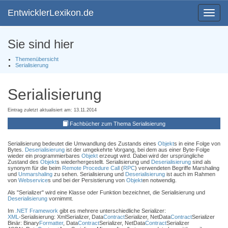
EntwicklerLexikon.de
Toggle
navigat
Sie sind hier
Themenübersicht
Serialisierung
Serialisierung
Eintrag zuletzt aktualisiert am: 13.11.2014
Fachbücher zum Thema Serialisierung
Serialisierung bedeutet die Umwandlung des Zustands eines
Objekt
s in eine Folge von
Bytes.
Deserialisierung
ist der umgekehrte Vorgang, bei dem aus einer Byte-Folge
wieder ein programmierbares
Objekt
erzeugt wird. Dabei wird der ursprüngliche
Zustand des
Objekt
s wiederhergestellt. Serialisierung und
Deserialisierung
sind als
synonym für die beim
Remote Procedure Call
(
RPC
) verwendeten Begriffe Marshaling
und
Unmarshaling
zu sehen. Serialisierung und
Deserialisierung
ist auch im Rahmen
von
Webservice
s und bei der Persistierung von
Objekt
en notwendig.
Als "Serializer" wird eine Klasse oder Funktion bezeichnet, die Serialisierung und
Deserialisierung
vornimmt.
Im
.NET Framework
gibt es mehrere unterschiedliche Serializer:
XML
-Serialisierung: XmlSerializer, Data
Contract
Serializer, NetData
Contract
Serializer
Binär: Binary
Formatter
, Data
Contract
Serializer, NetData
Contract
Serializer