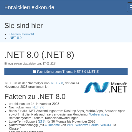
EntwicklerLexikon.de
Sie sind hier
Themenübersicht
.NET 8.0
.NET 8.0 (.NET 8)
Eintrag zuletzt aktualisiert am: 17.03.2024
Fachbücher zum Thema .NET 8.0 (.NET 8)
.NET 8.0 ist der Nachfolger von
.NET 7.0
, der am 14.
November 2023 erschienen ist.
Fakten zu .NET 8.0
erschienen am 14. November 2023
Nachfolger von
.NET 7.0
Basis für alle .NET-Anwendungsarten: Desktop Apps, Mobile Apps, Browser-Apps
sowohl mit client- als auch server-basiertem Rendering,
Webservice
s,
Betriebssystem-Dienste, Konsolenanwendungen
Long-Term-Support (
LTS
) für 36 Monate bis November 2026
plattformunabhängig (mit
Ausnahme
von
WPF
,
Windows Forms
,
WinUI3
u.a.
Klassen)