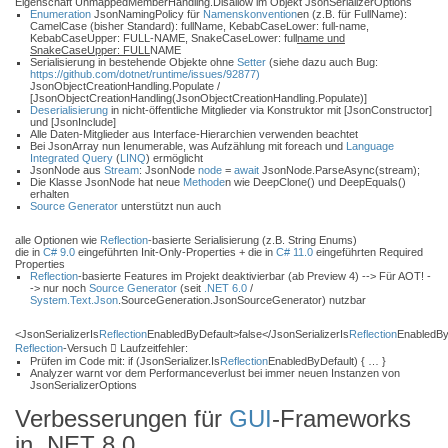
Eigenschaft UnmappedMemberHandling.Disallow im Objekt JsonSerializerOptions
Enumeration
JsonNamingPolicy für
Namenskonvention
en (z.B. für FullName):
CamelCase (bisher Standard): fullName, KebabCaseLower: full-name,
KebabCaseUpper: FULL-NAME, SnakeCaseLower: full
name und
SnakeCaseUpper: FULL
NAME
Serialisierung in bestehende Objekte ohne
Setter
(siehe dazu auch Bug:
https://github.com/dotnet/runtime/issues/92877)
JsonObjectCreationHandling.Populate /
[JsonObjectCreationHandling(JsonObjectCreationHandling.Populate)]
Deserialisierung
in nicht-öffentliche Mitglieder via Konstruktor mit [JsonConstructor]
und [JsonInclude]
Alle Daten-Mitglieder aus Interface-Hierarchien verwenden beachtet
Bei JsonArray nun Ienumerable, was Aufzählung mit foreach und
Language
Integrated Query
(
LINQ
) ermöglicht
JsonNode aus
Stream
: JsonNode
node
=
await
JsonNode.ParseAsync(stream);
Die Klasse JsonNode hat neue
Methode
n wie DeepClone() und DeepEquals()
erhalten
Source Generator
unterstützt nun auch
alle Optionen wie
Reflection
-basierte Serialisierung (z.B. String Enums)
die in
C# 9.0
eingeführten Init-Only-Properties + die in
C# 11.0
eingeführten Required
Properties
Reflection
-basierte Features im Projekt deaktivierbar (ab Preview 4) --> Für AOT! -
-> nur noch
Source Generator
(seit
.NET 6.0
/
System.Text.Json
.SourceGeneration.JsonSourceGenerator) nutzbar
<JsonSerializerIs
Reflection
EnabledByDefault>false</JsonSerializerIs
Reflection
EnabledBy
Reflection
-Versuch  Laufzeitfehler:
Prüfen im Code mit: if (JsonSerializer.Is
Reflection
EnabledByDefault) { … }
Analyzer warnt vor dem Performanceverlust bei immer neuen Instanzen von
JsonSerializerOptions
Verbesserungen für
GUI
-Frameworks
in .NET 8.0