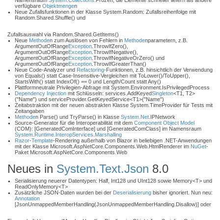
Namensraum
System.Collections
.Frozen, die Elemente schneller liefern als andere
verfügbare
Objektmenge
n
Neue Zufallsfunktionen in der Klasse System.Random: Zufallsreihenfolge mit
Random.Shared.Shuffle() und
Zufallsauswahl via Random.Shared.GetItems()
Neue
Methode
n zum Auslösen von Fehlern in
Methode
nparametern, z.B.
ArgumentOutOfRange
Exception
.ThrowIfZero(),
ArgumentOutOfRange
Exception
.ThrowIfNegative(),
ArgumentOutOfRange
Exception
.ThrowIfNegativeOrZero() und
ArgumentOutOfRange
Exception
.ThrowIfGreaterThan()
Neue Code-Analyzer und
Refactoring
-Funktionen, z.B. hinsichtlich der Verwendung
von Equals() statt Case-Insensitive-Vergleichen mit ToLower()/ToUpper(),
StartsWith() statt IndexOf() == 0 und Length/Count statt Any()
Plattformneutrale Privilegien-Abfrage mit System.Environment.IsPrivilegedProcess
Dependency Injection
mit Schlüsseln: services.AddKeyed
Singleton
<T1, T2>
("Name") und serviceProvider.GetKeyedService<T1>("Name")
Zeitabstraktion mit der neuen abstrakten Klasse System.TimeProvider für Tests mit
Zeitangaben
Methode
n Parse() und TryParse() in Klasse
System.Net
.IPNetwork
Source-Generator für die Interoperabilität mit dem
Component Object Model
(COM): [GeneratedComInterface] und [GeneratedComClass] im Namensraum
System.Runtime.InteropServices
.
Marshalling
Razor
-
Template
-Rendering außerhalb von Blazor in beliebigen .NET-Anwendungen
mit der Klasse Microsoft.AspNetCore.Components.Web.HtmlRenderer im
NuGet
-
Paket Microsoft.AspNetCore.Components.Web
Neues in
System.Text.Json
8.0
Serialisierung neuerer Datentypen: Half, Int128 und UInt128 sowie Memory<T> und
ReadOnlyMemory<T>
Zusätzliche JSON-Daten wurden bei der
Deserialisierung
bisher ignoriert. Nun neu:
Annotation
[JsonUnmappedMemberHandling(JsonUnmappedMemberHandling.Disallow)] oder