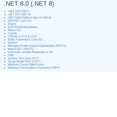
.NET 8.0 (.NET 8)
.NET (DOTNET)
.NET 9.0 (.NET 9)
.NET Multi-Platform App UI (MAUI)
ASP.NET Core 8.0
Aspire
Auto-Rendering-Modus
Blazor 8.0
Casing
CSharp 12.0 (C# 12.0)
Entity Framework Core 8.0
Kestrel
Managed Profile Guided Optimization (MPGO)
Native AOT (NAOT)
Optionale Lambda-Parameter in C#
Polly
System.Text.Json (STJ)
Visual Studio 2022 (VS17)
Windows Forms (WinForms)
Windows Presentation Foundation (WPF)