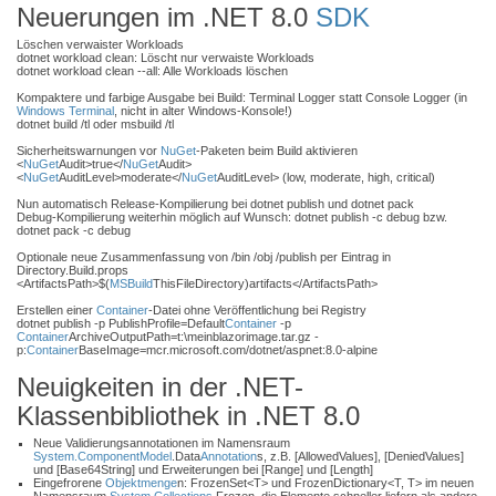
Neuerungen im .NET 8.0
SDK
Löschen verwaister Workloads
dotnet workload clean: Löscht nur verwaiste Workloads
dotnet workload clean --all: Alle Workloads löschen
Kompaktere und farbige Ausgabe bei Build: Terminal Logger statt Console Logger (in
Windows Terminal
, nicht in alter Windows-Konsole!)
dotnet build /tl oder msbuild /tl
Sicherheitswarnungen vor
NuGet
-Paketen beim Build aktivieren
<
NuGet
Audit>true</
NuGet
Audit>
<
NuGet
AuditLevel>moderate</
NuGet
AuditLevel> (low, moderate, high, critical)
Nun automatisch Release-Kompilierung bei dotnet publish und dotnet pack
Debug-Kompilierung weiterhin möglich auf Wunsch: dotnet publish -c debug bzw.
dotnet pack -c debug
Optionale neue Zusammenfassung von /bin /obj /publish per Eintrag in
Directory.Build.props
<ArtifactsPath>$(
MSBuild
ThisFileDirectory)artifacts</ArtifactsPath>
Erstellen einer
Container
-Datei ohne Veröffentlichung bei Registry
dotnet publish -p PublishProfile=Default
Container
-p
Container
ArchiveOutputPath=t:\meinblazorimage.tar.gz -
p:
Container
BaseImage=mcr.microsoft.com/dotnet/aspnet:8.0-alpine
Neuigkeiten in der .NET-
Klassenbibliothek in .NET 8.0
Neue Validierungsannotationen im Namensraum
System.ComponentModel
.Data
Annotation
s, z.B. [AllowedValues], [DeniedValues]
und [Base64String] und Erweiterungen bei [Range] und [Length]
Eingefrorene
Objektmenge
n: FrozenSet<T> und FrozenDictionary<T, T> im neuen