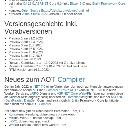
sehr modular aufgebaut
beinhaltet
C# 12.0
,
ASP.NET Core 8.0
(inkl.
Blazor 8.0
) und
Entity Framework Core
8.0
komplett
Open Source
[
https://github.com/dotnet/runtime
]
erfordert
Visual Studio 2022
Version 17.8 oder höher
Versionsgeschichte inkl.
Vorabversionen
Preview 1 am 21.2.2023
Preview 2 am 14.3.2023
Preview 3 am 11.4.2023
Preview 4 am 16.5.2023
Preview 5 am 13.6.2023
Preview 6 am 11.7.2023
Preview 7 am 8.8.2023
Release Candidate 1 am 12.9.2023 mit Go-Live-Lizenz
Release Candidate 2 am 10.10.2023 mit Go-Live-Lizenz
RTM-Version am 14.11.2023
Neues zum AOT-
Compiler
Der im Jahr 2022 in
.NET 7.0
eingeführte, aber dort noch auf Konsolenanwendungen
beschränkte Ahead-of-Timer-
Compiler
"
Native AOT
" kann in .NET 8.0 nun auch
Worker Services,
gRPC
-Dienste und
ASP.NET Core WebAPI
s (aber nur, wenn diese
als Minimal-APIs angelegt sind) übersetzen.
Datenbank
zugriffe sind nur per
ADO.NET
(
DataReader
,
DataSet
, Command etc) möglich; Entity Framework Core funktioniert
noch nicht mit dem AOT-
Compiler
.
Bei dotnet new gibt es einen neuen Parameter: --aot, z.B.
Konsolenanwendung: dotnet new console --aot
Minimal WebAPI: dotnet new api --aot
gRPC
: dotnet new grpc --aot
Worker Service: dotnet new worker --aot