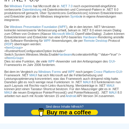
Bei
Windows Forms
hat Microsoft die in
.NET 7.0
noch experimentell eingeführte
verbesserte
Datenbindung
mit Datenkontexten und Command-Pattern in .NET 8.0
produktionsreif gemacht. Über SystemIcons.GetStockIcon() können Entwicklerinnen
und Entwickler jetzt die in Windows integrierten
Symbol
e in eigene Anwendungen
integrieren.
Die
Windows Presentation Foundation
(
WPF
), die in den letzten .NET-Versionen
keinerlei nennenswerte Verbesserung erhielt, bekam in .NET 8.0 einen neuen Dialog
zum Öffnen von Ordnern (Klasse
Microsoft.Win32
.OpenFolderDialog). Zudem können
Entwicklerinnen und Entwickler nun eine GPU-basiertes
Hardware
-Rendering anstelle
des Software-Rendering für
WPF
-Anwendungen, die per
Remote Desktop
Protocol
(
RDP
) übertragen werden:
<
ItemGroup
>
<RuntimeHostConfigurationOption Include="
Switch.System.Windows.Media.Enable
Hardware
AccelerationInRdp " Value="true" />
</
ItemGroup
>
Dies ist eine Funktion, die viele
WPF
-Anwender seit den Anfangstagen des
GUI
-
Frameworks im Jahr 2006 forderten.
Bei dem im Vergleich zu
Windows Forms
und
WPF
noch jungen
Cross-Platform
-
GUI
-
Framework .NET
MAUI
hat sich Microsoft auf die Fehlerbehebung und
Leistungsoptimierung konzentriert, was das Framework auch dringend nötig hatte.
Daneben gibt es noch wenige neue Funktionen: In .NET
MAUI
8.0 funktionieren nun
auch Layouts mit Rechts-nach-Links-Ausrichtung. Menüeinträge in .NET
MAUI
können jetzt einen Tastatur-Shortcut besitzen. Für den Mauszeiger gibt es in .NET
MAUI
die neuen Ereignisse PointerPressed() und PointerReleased(). .NET
MAUI
8.0
arbeitet nun auch mit Xcode-Version 15 und
Android
API-Version 34 zusammen.
Sind diese Inhalte hilfreich?
Buy me a coffee