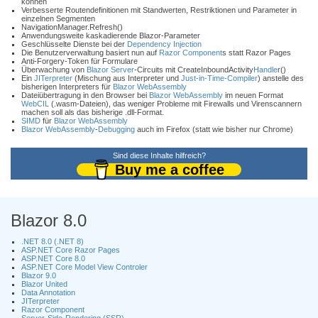
können
Verbesserte Routendefinitionen mit Standwerten, Restriktionen und Parameter in
einzelnen Segmenten
NavigationManager.Refresh()
Anwendungsweite kaskadierende Blazor-Parameter
Geschlüsselte Dienste bei der
Dependency Injection
Die Benutzerverwaltung basiert nun auf
Razor Component
s statt Razor Pages
Anti-Forgery-Token für Formulare
Überwachung von
Blazor Server
-Circuits mit CreateInboundActivity
Handle
r()
Ein
JITerpreter
(Mischung aus Interpreter und
Just-in-Time-Compiler
) anstelle des
bisherigen Interpreters für
Blazor WebAssembly
Dateiübertragung in den Browser bei
Blazor WebAssembly
im neuen Format
WebCIL
(.wasm-Dateien), das weniger Probleme mit Firewalls und Virenscannern
machen soll als das bisherige .dll-Format.
SIMD
für
Blazor WebAssembly
Blazor WebAssembly
-
Debugging
auch im Firefox (statt wie bisher nur Chrome)
Sind diese Inhalte hilfreich?
Buy me a coffee
Blazor 8.0
.NET 8.0 (.NET 8)
ASP.NET Core Razor Pages
ASP.NET Core 8.0
ASP.NET Core Model View Controler
Blazor 9.0
Blazor United
Data Annotation
JITerpreter
Razor Component