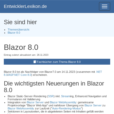
EntwicklerLexikon.de
Toggle
navigat
Sie sind hier
Themenübersicht
Blazor 8.0
Blazor 8.0
Eintrag zuletzt aktualisiert am: 28.11.2023
Fachbücher zum Thema Blazor 8.0
Blazor 8.0 ist als Nachfolger von Blazor7.0 am 14.11.2023 (zusammen mit
.NET
8.0
/
ASP.NET Core 8.0
) erscheinen.
Die wichtigsten Neuerungen in Blazor
8.0
Blazor Static-Server-Rendering (
SSR
) inkl.
Stream
ing, Enhanced Navigation und
Formularen mit Validierung
Integration von
Blazor Server
und
Blazor WebAssembly
: gemeinsame
Projektvorlage "Blazor Web App" und nahtloser Übergang von
Blazor Server
zu
Blazor WebAssembly
zur Laufzeit ("
Auto-Rendering-Modus
")
Sektionen in Layoutseiten, die in abgeleiteten Seiten mit Inhalten gefüllt werden