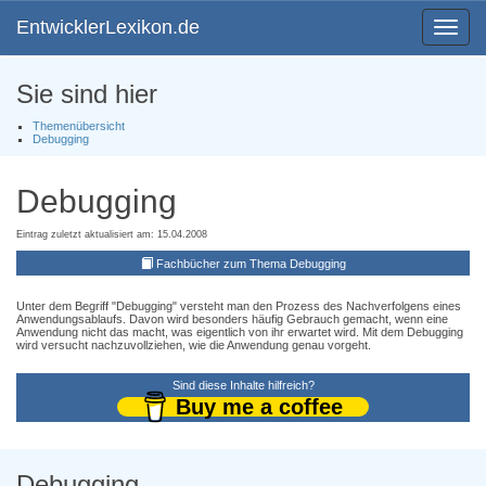
EntwicklerLexikon.de
Toggle
navigat
Sie sind hier
Themenübersicht
Debugging
Debugging
Eintrag zuletzt aktualisiert am: 15.04.2008
Fachbücher zum Thema Debugging
Unter dem Begriff "Debugging" versteht man den Prozess des Nachverfolgens eines
Anwendungsablaufs. Davon wird besonders häufig Gebrauch gemacht, wenn eine
Anwendung nicht das macht, was eigentlich von ihr erwartet wird. Mit dem Debugging
wird versucht nachzuvollziehen, wie die Anwendung genau vorgeht.
Sind diese Inhalte hilfreich?
Buy me a coffee
Debugging