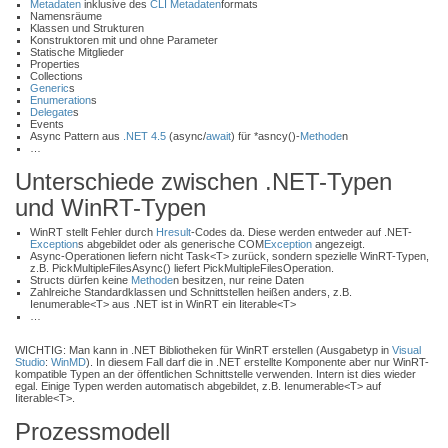
Metadaten
inklusive des
CLI
Metadaten
formats
Namensräume
Klassen und Strukturen
Konstruktoren mit und ohne Parameter
Statische Mitglieder
Properties
Collections
Generic
s
Enumeration
s
Delegate
s
Events
Async Pattern aus
.NET 4.5
(async/
await
) für *asncy()-
Methode
n
…
Unterschiede zwischen .NET-Typen
und WinRT-Typen
WinRT stellt Fehler durch
Hresult
-Codes da. Diese werden entweder auf .NET-
Exception
s abgebildet oder als generische COM
Exception
angezeigt.
Async-Operationen liefern nicht Task<T> zurück, sondern spezielle WinRT-Typen,
z.B. PickMultipleFilesAsync() liefert PickMultipleFilesOperation.
Structs dürfen keine
Methode
n besitzen, nur reine Daten
Zahlreiche Standardklassen und Schnittstellen heißen anders, z.B.
Ienumerable<T> aus .NET ist in WinRT ein Iiterable<T>
…
WICHTIG: Man kann in .NET Bibliotheken für WinRT erstellen (Ausgabetyp in
Visual
Studio
:
WinMD
). In diesem Fall darf die in .NET erstellte Komponente aber nur WinRT-
kompatible Typen an der öffentlichen Schnittstelle verwenden. Intern ist dies wieder
egal. Einige Typen werden automatisch abgebildet, z.B. Ienumerable<T> auf
Iiterable<T>.
Prozessmodell