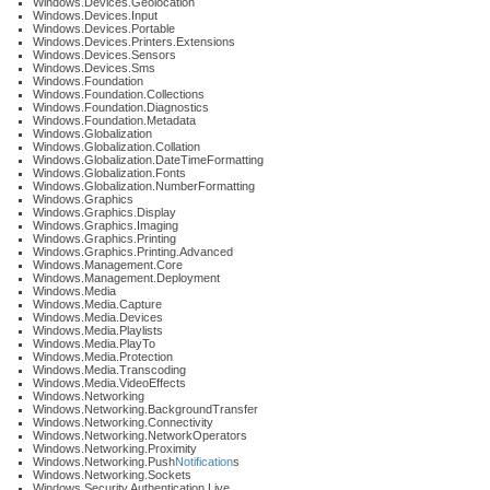
Windows.Devices.Geolocation
Windows.Devices.Input
Windows.Devices.Portable
Windows.Devices.Printers.Extensions
Windows.Devices.Sensors
Windows.Devices.Sms
Windows.Foundation
Windows.Foundation.Collections
Windows.Foundation.Diagnostics
Windows.Foundation.Metadata
Windows.Globalization
Windows.Globalization.Collation
Windows.Globalization.DateTimeFormatting
Windows.Globalization.Fonts
Windows.Globalization.NumberFormatting
Windows.Graphics
Windows.Graphics.Display
Windows.Graphics.Imaging
Windows.Graphics.Printing
Windows.Graphics.Printing.Advanced
Windows.Management.Core
Windows.Management.Deployment
Windows.Media
Windows.Media.Capture
Windows.Media.Devices
Windows.Media.Playlists
Windows.Media.PlayTo
Windows.Media.Protection
Windows.Media.Transcoding
Windows.Media.VideoEffects
Windows.Networking
Windows.Networking.BackgroundTransfer
Windows.Networking.Connectivity
Windows.Networking.NetworkOperators
Windows.Networking.Proximity
Windows.Networking.Push
Notification
s
Windows.Networking.Sockets
Windows.Security.Authentication.Live