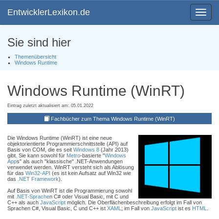
EntwicklerLexikon.de
Toggle
navigat
Sie sind hier
Themenübersicht
Windows Runtime
Windows Runtime (WinRT)
Eintrag zuletzt aktualisiert am: 05.01.2022
Fachbücher zum Thema Windows Runtime (WinRT)
Die Windows Runtime (WinRT) ist eine neue
objektorientierte Programmierschnittstelle (API) auf
Basis von COM, die es seit
Windows 8
(Jahr 2013)
gibt. Sie kann sowohl für
Metro
-basierte "
Windows
App
s" als auch "klassische" .NET-Anwendungen
verwendet werden. WinRT versteht sich als Ablösung
für das
Win32-API
(es ist kein Aufsatz auf Win32 wie
das
.NET Framework
).
Auf Basis von WinRT ist die Programmierung sowohl
mit
.NET-Sprache
n C# oder Visual Basic, mit C und
C++ als auch
JavaScript
möglich. Die Oberflächenbeschreibung erfolgt im Fall von
Sprachen C#, Visual Basic, C und C++ ist
XAML
; im Fall von
JavaScript
ist es
HTML
.