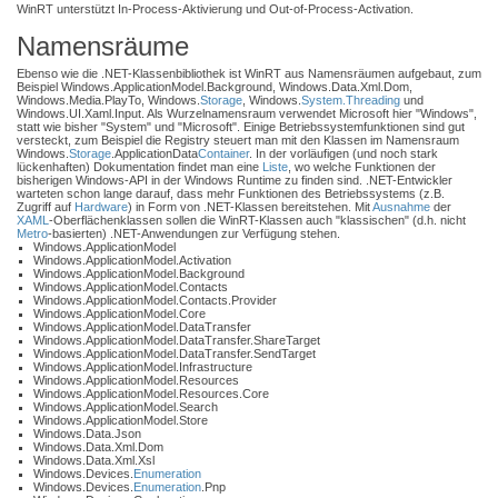
WinRT unterstützt In-Process-Aktivierung und Out-of-Process-Activation.
Namensräume
Ebenso wie die .NET-Klassenbibliothek ist WinRT aus Namensräumen aufgebaut, zum
Beispiel Windows.ApplicationModel.Background, Windows.Data.Xml.Dom,
Windows.Media.PlayTo, Windows.
Storage
, Windows.
System.Threading
und
Windows.UI.Xaml.Input. Als Wurzelnamensraum verwendet Microsoft hier "Windows",
statt wie bisher "System" und "Microsoft". Einige Betriebssystemfunktionen sind gut
versteckt, zum Beispiel die Registry steuert man mit den Klassen im Namensraum
Windows.
Storage
.ApplicationData
Container
. In der vorläufigen (und noch stark
lückenhaften) Dokumentation findet man eine
Liste
, wo welche Funktionen der
bisherigen Windows-API in der Windows Runtime zu finden sind. .NET-Entwickler
warteten schon lange darauf, dass mehr Funktionen des Betriebssystems (z.B.
Zugriff auf
Hardware
) in Form von .NET-Klassen bereitstehen. Mit
Ausnahme
der
XAML
-Oberflächenklassen sollen die WinRT-Klassen auch "klassischen" (d.h. nicht
Metro
-basierten) .NET-Anwendungen zur Verfügung stehen.
Windows.ApplicationModel
Windows.ApplicationModel.Activation
Windows.ApplicationModel.Background
Windows.ApplicationModel.Contacts
Windows.ApplicationModel.Contacts.Provider
Windows.ApplicationModel.Core
Windows.ApplicationModel.DataTransfer
Windows.ApplicationModel.DataTransfer.ShareTarget
Windows.ApplicationModel.DataTransfer.SendTarget
Windows.ApplicationModel.Infrastructure
Windows.ApplicationModel.Resources
Windows.ApplicationModel.Resources.Core
Windows.ApplicationModel.Search
Windows.ApplicationModel.Store
Windows.Data.Json
Windows.Data.Xml.Dom
Windows.Data.Xml.Xsl
Windows.Devices.
Enumeration
Windows.Devices.
Enumeration
.Pnp