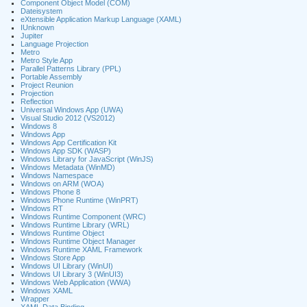
Component Object Model (COM)
Dateisystem
eXtensible Application Markup Language (XAML)
IUnknown
Jupiter
Language Projection
Metro
Metro Style App
Parallel Patterns Library (PPL)
Portable Assembly
Project Reunion
Projection
Reflection
Universal Windows App (UWA)
Visual Studio 2012 (VS2012)
Windows 8
Windows App
Windows App Certification Kit
Windows App SDK (WASP)
Windows Library for JavaScript (WinJS)
Windows Metadata (WinMD)
Windows Namespace
Windows on ARM (WOA)
Windows Phone 8
Windows Phone Runtime (WinPRT)
Windows RT
Windows Runtime Component (WRC)
Windows Runtime Library (WRL)
Windows Runtime Object
Windows Runtime Object Manager
Windows Runtime XAML Framework
Windows Store App
Windows UI Library (WinUI)
Windows UI Library 3 (WinUI3)
Windows Web Application (WWA)
Windows XAML
Wrapper