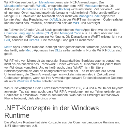
WinRT-Klassen besitzen
Metadaten
genau wie .NET-Anwendungen. Das
Metadaten
format heißt
WinMD
, entspricht aber dem .NET-
Metadaten
format. Die
Abfrage der
Metadaten
zur Laufzeit (
Reflection
) wird unterstützt. Ziel bei WinRT war
ein geringer Overhead und maximale Leistung – sicherlich ein Tribut an die größere
Menge C++-Entwickler, die Microsoft bisher nicht von
Managed Code
begeistern
konnte. Auch das Rendering von
XAML
ist in der WinRT nun in nativem Code realisiert
und hat damit das Potenzial, schneller zu sein als
WPF
und Silverlight.
Im Fall von in C# oder Visual Basic geschriebenen
Metro
Apps führt wie bisher die
Common Language Runtime
(
CLR
) den
Managed Code
aus. Es steht aber nur eine
Teilmenge der .NET-Klassen zur Verfügung. Die Darstellung in WinRT erfolgt nicht via
GDI
, sondern mit
DirectX
. Eine Message Loop gibt es nicht mehr.
Metro
Apps kennen nicht das Konzept einer gemeinsamen Bibliothek (Shared Library),
das heißt, jede
Metro
App muss ihre
DLL
s selbst mitliefern. Nur die WinRT-
DLL
s sind
geteilt.
WinRT wird von Microsoft als integraler Bestandteil des Betriebssystems betrachtet,
nicht als ein zusätzliches Framework. Daher wird WinRT zusammen mit jedem Build
von Windows kompiliert. Und es heißt auch, dass WinRT nicht für ältere
Betriebssysteme als Add-on nachgeliefert werden soll – so ist der aktuelle Stand.
Unternehmen, die Client-Anwendungen entwickeln, müssen also in Zukunft zwei
Codebasen pflegen, wenn sie ihre Anwendungen sowohl für den klassischen Desktop
als auch
Windows 8
Metro
anbieten wollen.
WinRT ist verfügbar für die Prozessorarchitekturen x86, x64 und ARM. In der Keynote
am ersten Tag sah man auch, dass WinRT-Anwendungen mit nur "einer geänderten
Codezeile" auf Windows Phone laufen können. Was das für Silverlight auf Windows
Phone bedeutet, blieb allerdings offen.
.NET-Konzepte in der Windows
Runtime
Die Windows Runtime hat viele Konzepte aus der Common Languange Runtime und
.NET übernommen, z.B.