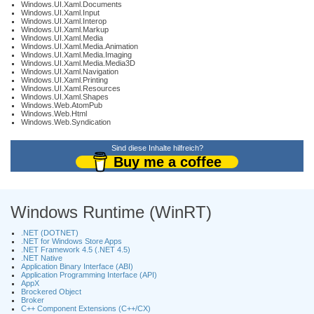
Windows.UI.Xaml.Documents
Windows.UI.Xaml.Input
Windows.UI.Xaml.Interop
Windows.UI.Xaml.Markup
Windows.UI.Xaml.Media
Windows.UI.Xaml.Media.Animation
Windows.UI.Xaml.Media.Imaging
Windows.UI.Xaml.Media.Media3D
Windows.UI.Xaml.Navigation
Windows.UI.Xaml.Printing
Windows.UI.Xaml.Resources
Windows.UI.Xaml.Shapes
Windows.Web.AtomPub
Windows.Web.Html
Windows.Web.Syndication
Sind diese Inhalte hilfreich?
Buy me a coffee
Windows Runtime (WinRT)
.NET (DOTNET)
.NET for Windows Store Apps
.NET Framework 4.5 (.NET 4.5)
.NET Native
Application Binary Interface (ABI)
Application Programming Interface (API)
AppX
Brockered Object
Broker
C++ Component Extensions (C++/CX)