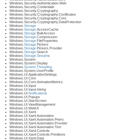
Windows.Security.Authentication.Web
Windows.Security.Credentials
Windows.Security.Cryptography
Windows.Security.Cryptography.Certificates
Windows.Security.Cryptography.Core
Windows.Security.Cryptography.DataProtection
Windows.
Storage
Windows.
Storage
.AccessCache
Windows.
Storage
.BulkAccess
Windows.
Storage
.Compression
Windows.
Storage
.FileProperties
Windows.
Storage
.Pickers
Windows.
Storage
.Pickers.Provider
Windows.
Storage
.Search
Windows.
Storage
.
Stream
s
Windows.System
Windows.System.Display
Windows.
System.Threading
Windows.System.UserProfile
Windows.UI.ApplicationSettings
Windows.UI.Core
Windows.UI.Core.AnimationMetrics
Windows.UI.Input
Windows.UI.Input.Inking
Windows.UI.
Notification
s
Windows.UI.Popups
Windows.UI.StartScreen
Windows.UI.ViewManagement
Windows.UI.WebUI
Windows.UI.Xaml
Windows.UI.Xaml.Automation
Windows.UI.Xaml.Automation.Peers
Windows.UI.Xaml.Automation.Provider
Windows.UI.Xaml.Automation.Text
Windows.UI.Xaml.Controls
Windows.UI.Xaml.Controls.Primitives
Windows.UI.Xaml.Data