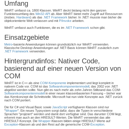
Umfang
WinRT umfasst ca. 1800 Klassen. WinRT deckt bislang nicht den ganzen
Funktionsumfang des
Win32-API
ab. Aber WinRT bietet mehr Zugriff auf Ressourcen
(insbes.
Hardware
) als das
.NET Framework
bisher. In .NET musste man bisher die
objekorientierte Welt verlassen und mit
P/Invoke
arbeiten.
WinRT umfasst auch Funktionen, die es im
.NET Framework
schon gibt.
Einsatzgebiete
Metro
-basierte Anwendungen können grundsätzlich nur WinRT verwenden.
Klassische Desktop-Anwendungen auf .NET-Basis können WinRT zusätzlich zum
.NET Framework
verwenden.
Hintergrundinfos: Nativer Code,
basierend auf einer neuen Version von
COM
WinRT ist in C++ als eine
COM-Komponente
implementiert und liegt komplett in
nativem Code vor. COM ist das
Softwarekomponentenmodell
, das 2002 von .NET
abgelöst werden sollte. Nun gibt es nach mehr als zehn Jahren Stillstand das COM-
Softwarekomponentenmodell
in einer neuen klassenbasierten Fassung – bisher war
das Kernkonzept die Schnittstelle. Microsoft hat nun viele Konzepte aus .NET zurück
nach COM portiert.
Die für C# und Visual Basic sowie
JavaScript
verfügbaren Klassen sind nur
"
Wrapper
". Ein neues Typsystem sorgt dafür, dass die Typen in verschiedene
Sprachen "projiziert" werden und damit dort verfügbar sind. Das darunter COM liegt,
erkennt man auch an den HRESULT-Werten. Die WinRT verwendet das alte
HRESULT-Konzept. Die
Wrapper
-Klassen bilden einige HRESULT-Werte auf
Exception
-Klassen ab und den Rest auf die generische COM-
Exception
.