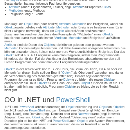
Ein
Objekt
kann drei verschiedene Arten von Bestandteilen haben. Diesen
Bestandteilen hat man folgende Fachbegriffe gegeben:
Attribut
e (auch: Eigenschaften, Felder), engl.:
Attribut
es/Properties/
Field
s
Methode
n, engl.: Methods
Ereignisse, engl.: Events
Man sagt, ein
Objekt
hat (oder besitzt)
Attribut
e,
Methode
n und Ereignisse, wobei ein
Objekt
jeweils beliebig viele
Attribut
e,
Methode
n oder Ereignisse besitzen kann. Es ist
nicht zwingend notwendig, dass ein
Objekt
alle drei Arten besitzen muss.
Zusammenfassend werden diese drei Konzepte als "Mitglieder" eines
Objekt
s
bezeichnet, damit man nicht immer "
Attribut
e,
Methode
n und Ereignisse" aufzählen
muss.
Attribut
e sind die Daten des
Objekt
s; sie können gelesen oder gesetzt werden.
Methode
n können aufgerufen werden und dabei Parameter übergeben bekommen. Sie
können entweder einen, keinen oder mehrere Werte zurückliefern. Ereignisse löst das
Objekt
selbst aus. Auf Ereignisse kann man reagieren, indem man Programmcode
hinterlegt, der für den Fall der Auslösung des Ereignisses abgearbeitet werden soll.
Diesen Programmcode nennt man eine Ereignisbehandlungsroutine.
Objekt
e in der realen Welt sind z. B. ein Haus, ein Baum, ein Tisch, ein Auto oder ein
Mensch (an dieser Stelle soll der Begriff "
Objekt
" als Oberbegriff zu sehen und daher
die Versachlichung des Menschen gestattet sein). Bei der objektorientierten
Programmierung ist es üblich, Programm-
Objekt
e zu bilden, die realen
Objekt
en
entsprechen: ein Haus-
Objekt
für ein Haus, ein Baum-
Objekt
für einen Baum etc. Es
ist aber natürlich auch möglich, Programm-
Objekt
e zu bilden, die es in der Realität
nicht gibt.
OO in .NET und
PowerShell
.NET und
PowerShell
arbeitet durchweg mit
Objekt
orientierung und
Objekt
en.
Objekt
e
bei .NET und der
PowerShell
sind zum Beispiel eine Datei (engl. File), ein Benutzer
(engl. User), eine Domäne (engl. Domain) oder eine
Netzwerk
karte (engl. Network
Adapter). Dies sind
Objekt
e, die in der Realwelt "Betriebssystem" vorkommen.
Daneben gibt es bei der .NET und
PowerShell
auch
Objekt
e wie System.Environment,
das verschiedene Funktionen zusammenfasst, die in der Realwelt so nicht
zusammengefasst existieren.