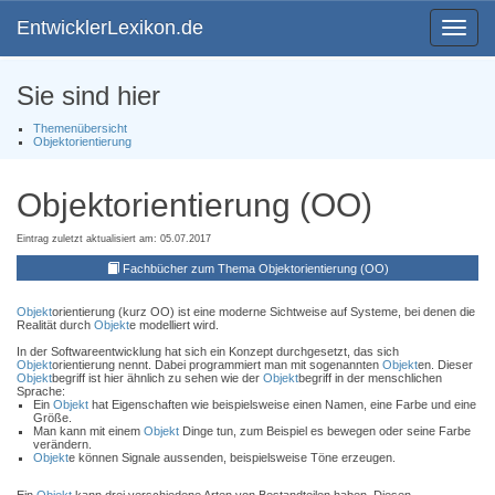
EntwicklerLexikon.de
Toggle
navigat
Sie sind hier
Themenübersicht
Objektorientierung
Objektorientierung (OO)
Eintrag zuletzt aktualisiert am: 05.07.2017
Fachbücher zum Thema Objektorientierung (OO)
Objekt
orientierung (kurz OO) ist eine moderne Sichtweise auf Systeme, bei denen die
Realität durch
Objekt
e modelliert wird.
In der Softwareentwicklung hat sich ein Konzept durchgesetzt, das sich
Objekt
orientierung nennt. Dabei programmiert man mit sogenannten
Objekt
en. Dieser
Objekt
begriff ist hier ähnlich zu sehen wie der
Objekt
begriff in der menschlichen
Sprache:
Ein
Objekt
hat Eigenschaften wie beispielsweise einen Namen, eine Farbe und eine
Größe.
Man kann mit einem
Objekt
Dinge tun, zum Beispiel es bewegen oder seine Farbe
verändern.
Objekt
e können Signale aussenden, beispielsweise Töne erzeugen.