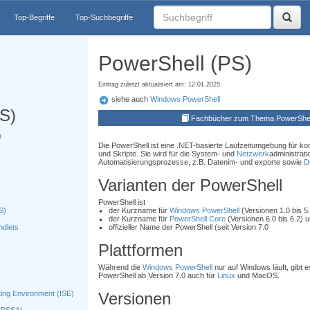
Top-Begriffe
Top-Suchbegriffe
PowerShell (PS)
Eintrag zuletzt aktualisiert am: 12.01.2025
siehe auch
Windows PowerShell
S)
Fachbücher zum Thema PowerShel
)
Die PowerShell ist eine .NET-basierte Laufzeitumgebung für k
und Skripte. Sie wird für die System- und
Netzwerk
administrati
Automatisierungsprozesse, z.B. Datenim- und exporte sowie
D
Varianten der PowerShell
PowerShell ist
S)
der Kurzname für
Windows PowerShell
(Versionen 1.0 bis 5
der Kurzname für
PowerShell Core
(Versionen 6.0 bis 6.2) 
dlets
offizieller Name der PowerShell (seit Version 7.0
Plattformen
Während die
Windows PowerShell
nur auf Windows läuft, gibt e
PowerShell ab Version 7.0 auch für
Linux
und MacOS.
ting Environment (ISE)
Versionen