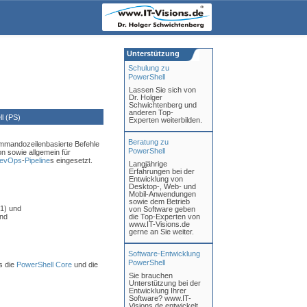
Unterstützung
Schulung zu
PowerShell
Lassen Sie sich von
Dr. Holger
Schwichtenberg und
anderen Top-
l (PS)
Experten weiterbilden.
Beratung zu
ommandozeilenbasierte Befehle
PowerShell
on sowie allgemein für
evOps
-
Pipeline
s eingesetzt.
Langjährige
Erfahrungen bei der
Entwicklung von
Desktop-, Web- und
Mobil-Anwendungen
sowie dem Betrieb
.1) und
von Software geben
und
die Top-Experten von
www.IT-Visions.de
gerne an Sie weiter.
Software-Entwicklung
PowerShell
s die
PowerShell Core
und die
Sie brauchen
Unterstützung bei der
Entwicklung Ihrer
Software? www.IT-
Visions.de entwickelt