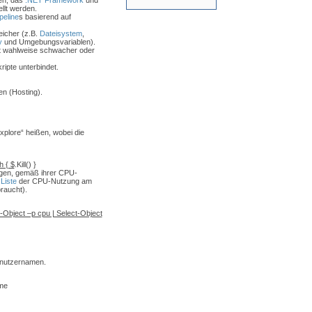
en, das
.NET Framework
und
ellt werden.
peline
s basierend auf
eicher (z.B.
Dateisystem
,
y
und Umgebungsvariablen).
it wahlweise schwacher oder
ipte unterbindet.
en (Hosting).
iexplore“ heißen, wobei die
h { $
.Kill() }
agen, gemäß ihrer CPU-
n
Liste
der CPU-Nutzung am
raucht).
rt-Object –p cpu | Select-Object
nutzernamen.
me