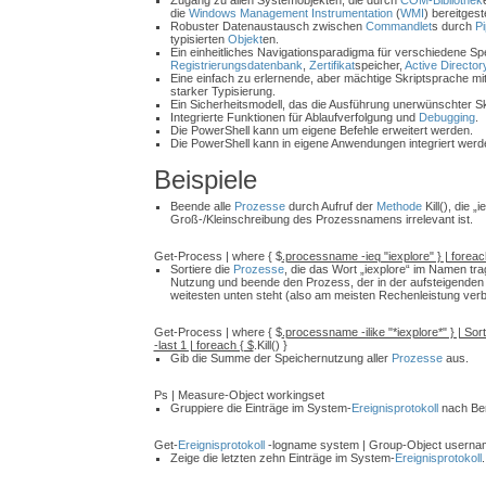
Zugang zu allen Systemobjekten, die durch
COM-Bibliothek
die
Windows Management Instrumentation
(
WMI
) bereitgest
Robuster Datenaustausch zwischen
Commandlet
s durch
Pi
typisierten
Objekt
en.
Ein einheitliches Navigationsparadigma für verschiedene Sp
Registrierungsdatenbank
,
Zertifikat
speicher,
Active Director
Eine einfach zu erlernende, aber mächtige Skriptsprache m
starker Typisierung.
Ein Sicherheitsmodell, das die Ausführung unerwünschter Skr
Integrierte Funktionen für Ablaufverfolgung und
Debugging
.
Die PowerShell kann um eigene Befehle erweitert werden.
Die PowerShell kann in eigene Anwendungen integriert werd
Beispiele
Beende alle
Prozesse
durch Aufruf der
Methode
Kill(), die „
Groß-/Kleinschreibung des Prozessnamens irrelevant ist.
Get-Process | where { $
.processname -ieq "iexplore" } | foreac
Sortiere die
Prozesse
, die das Wort „iexplore“ im Namen tr
Nutzung und beende den Prozess, der in der aufsteigende
weitesten unten steht (also am meisten Rechenleistung verb
Get-Process | where { $
.processname -ilike "*iexplore*" } | So
-last 1 | foreach { $
.Kill() }
Gib die Summe der Speichernutzung aller
Prozesse
aus.
Ps | Measure-Object workingset
Gruppiere die Einträge im System-
Ereignisprotokoll
nach Be
Get-
Ereignisprotokoll
-logname system | Group-Object userna
Zeige die letzten zehn Einträge im System-
Ereignisprotokoll
.