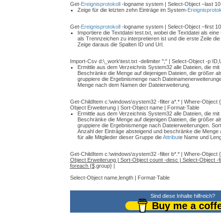
Get-
Ereignisprotokoll
-logname system | Select-Object –last 10
Zeige für die letzten zehn Einträge im System-
Ereignisprotok
Get-
Ereignisprotokoll
-logname system | Select-Object –first 10
Importiere die Textdatei test.txt, wobei die Textdatei als eine
als Trennzeichen zu interpretieren ist und die erste Zeile d
Zeige daraus die Spalten ID und Url.
Import-Csv d:\_work\test.txt -delimiter ";" | Select-Object -p ID,
Ermittle aus dem Verzeichnis System32 alle Dateien, die mi
Beschränke die Menge auf diejenigen Dateien, die größer al
gruppiere die Ergebnismenge nach Dateinamenerweiterungen.
Menge nach dem Namen der Dateierweiterung.
Get-ChildItem c:\windows\system32 -filter a*.* | Where-Object 
Object Erweiterung | Sort-Object name | Format-Table
Ermittle aus dem Verzeichnis System32 alle Dateien, die mi
Beschränke die Menge auf diejenigen Dateien, die größer al
gruppiere die Ergebnismenge nach Dateierweiterungen. Sort
Anzahl der Einträge absteigend und beschränke die Menge 
für alle Mitglieder dieser Gruppe die
Attribut
e Name und Leng
Get-ChildItem c:\windows\system32 -filter b*.* | Where-Object 
Object Erweiterung | Sort-Object count -desc | Select-Object -fi
foreach {$
.group} |
Select-Object name,length | Format-Table
Sind diese Inhalte hilfreich?
Buy me a coff