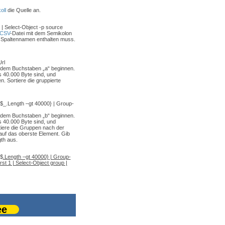
oll
die Quelle an.
 | Select-Object -p source
CSV
-Datei mit dem Semikolon
ie Spaltennamen enthalten muss.
Url
t dem Buchstaben „a“ beginnen.
s 40.000 Byte sind, und
 Sortiere die gruppierte
{$_.Length –gt 40000} | Group-
t dem Buchstaben „b“ beginnen.
s 40.000 Byte sind, und
iere die Gruppen nach der
auf das oberste Element. Gib
th aus.
{$
.Length –gt 40000} | Group-
rst 1 | Select-Object group |
ee