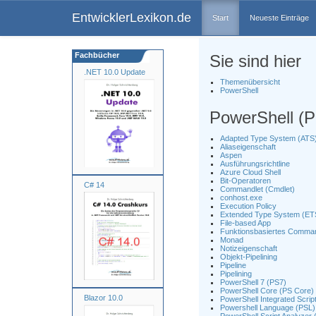
EntwicklerLexikon.de
Start
Neueste Einträge
Fachbücher
Sie sind hier
.NET 10.0 Update
Themenübersicht
PowerShell
PowerShell (P
Adapted Type System (ATS
Aliaseigenschaft
Aspen
Ausführungsrichtline
Azure Cloud Shell
Bit-Operatoren
C# 14
Commandlet (Cmdlet)
conhost.exe
Execution Policy
Extended Type System (ET
File-based App
Funktionsbasiertes Comman
Monad
Notizeigenschaft
Objekt-Pipelining
Pipeline
Pipelining
PowerShell 7 (PS7)
PowerShell Core (PS Core)
Blazor 10.0
PowerShell Integrated Scrip
Powershell Language (PSL)