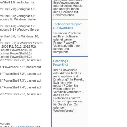
Shell 1.0; verfügbar für:
Ihre Anwendungen
oder einzelne Module
und übergibt Ihnen
Shell 2.0; verfügbar für:
den Quellcode mit
Dokumentation.
Shell 3.0; verfügbar für:
indows 8 / Windows Server
Technischer Support
Shell 4.0; verfügbar für:
zu PowerShell
indows 8.1 / Windows Server
Sie haben Probleme
rShell 5.0; für Windows 10;
mit Ihrer Software
oder einzelne
)
Fragen? www.IT-
rShell 5.1; in Windows Server
Visions.de hilft Ihnen
 2008 R2, 2012, 2012 R2)
schnell und
ich mit PowerShell 6.0)
kompetent.
ich mit PowerShell 6.1)
ich mit PowerShell 6.2)
 "PowerShell 7.0", basiert auf
Coaching zu
PowerShell
 "PowerShell 7.1", basiert auf
Ihren Entwicklern
oder Admins fehlt es
 "PowerShell 7.2", basiert auf
an Know-how und
Erfahrung? Ihr Projekt
 "PowerShell 7.3", basiert auf
läuft nicht wie
geplant? Oder Sie
 "PowerShell 7.4", basiert auf
wollen schon im
Vorhinein verhindern,
 "PowerShell 7.5", basiert auf
dass es zu
Problemen kommt?
Unsere Experten sind
für Sie da (Vor Ort
oder per
Webkonferenz)!
werden.