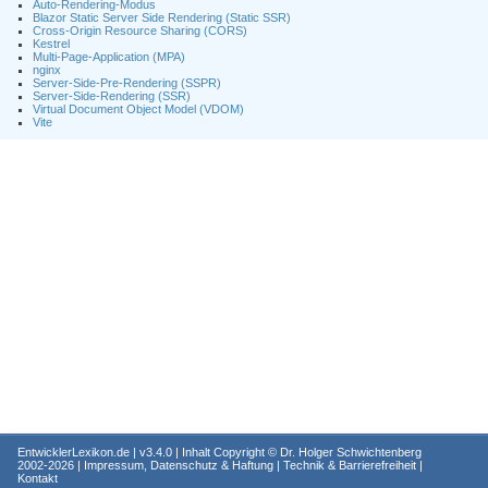
Auto-Rendering-Modus
Blazor Static Server Side Rendering (Static SSR)
Cross-Origin Resource Sharing (CORS)
Kestrel
Multi-Page-Application (MPA)
nginx
Server-Side-Pre-Rendering (SSPR)
Server-Side-Rendering (SSR)
Virtual Document Object Model (VDOM)
Vite
EntwicklerLexikon.de
| v3.4.0 | Inhalt Copyright ©
Dr. Holger Schwichtenberg
2002-2026 |
Impressum, Datenschutz & Haftung
|
Technik & Barrierefreiheit
|
Kontakt