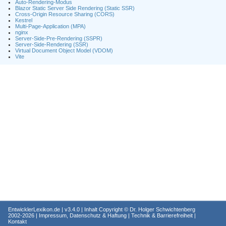
Auto-Rendering-Modus
Blazor Static Server Side Rendering (Static SSR)
Cross-Origin Resource Sharing (CORS)
Kestrel
Multi-Page-Application (MPA)
nginx
Server-Side-Pre-Rendering (SSPR)
Server-Side-Rendering (SSR)
Virtual Document Object Model (VDOM)
Vite
EntwicklerLexikon.de
| v3.4.0 | Inhalt Copyright ©
Dr. Holger Schwichtenberg
2002-2026 |
Impressum, Datenschutz & Haftung
|
Technik & Barrierefreiheit
|
Kontakt