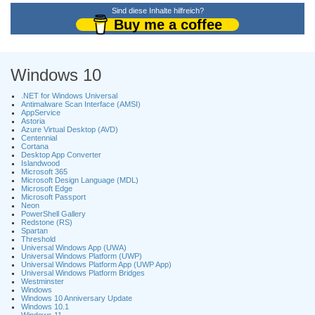
Sind diese Inhalte hilfreich?
Buy me a coffee
Windows 10
.NET for Windows Universal
Antimalware Scan Interface (AMSI)
AppService
Astoria
Azure Virtual Desktop (AVD)
Centennial
Cortana
Desktop App Converter
Islandwood
Microsoft 365
Microsoft Design Language (MDL)
Microsoft Edge
Microsoft Passport
Neon
PowerShell Gallery
Redstone (RS)
Spartan
Threshold
Universal Windows App (UWA)
Universal Windows Platform (UWP)
Universal Windows Platform App (UWP App)
Universal Windows Platform Bridges
Westminster
Windows
Windows 10 Anniversary Update
Windows 10.1