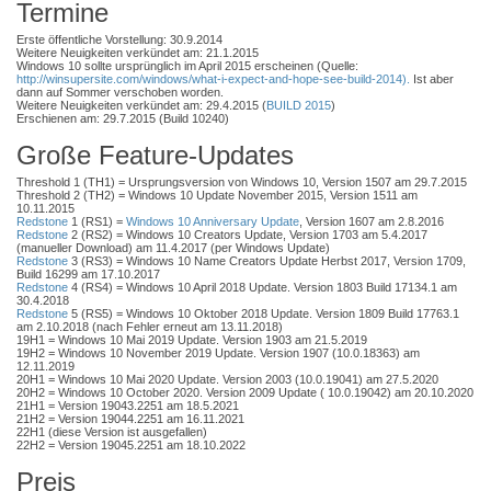
Termine
Erste öffentliche Vorstellung: 30.9.2014
Weitere Neuigkeiten verkündet am: 21.1.2015
Windows 10 sollte ursprünglich im April 2015 erscheinen (Quelle:
http://winsupersite.com/windows/what-i-expect-and-hope-see-build-2014).
Ist aber
dann auf Sommer verschoben worden.
Weitere Neuigkeiten verkündet am: 29.4.2015 (
BUILD 2015
)
Erschienen am: 29.7.2015 (Build 10240)
Große Feature-Updates
Threshold 1 (TH1) = Ursprungsversion von Windows 10, Version 1507 am 29.7.2015
Threshold 2 (TH2) = Windows 10 Update November 2015, Version 1511 am
10.11.2015
Redstone
1 (RS1) =
Windows 10 Anniversary Update
, Version 1607 am 2.8.2016
Redstone
2 (RS2) = Windows 10 Creators Update, Version 1703 am 5.4.2017
(manueller Download) am 11.4.2017 (per Windows Update)
Redstone
3 (RS3) = Windows 10 Name Creators Update Herbst 2017, Version 1709,
Build 16299 am 17.10.2017
Redstone
4 (RS4) = Windows 10 April 2018 Update. Version 1803 Build 17134.1 am
30.4.2018
Redstone
5 (RS5) = Windows 10 Oktober 2018 Update. Version 1809 Build 17763.1
am 2.10.2018 (nach Fehler erneut am 13.11.2018)
19H1 = Windows 10 Mai 2019 Update. Version 1903 am 21.5.2019
19H2 = Windows 10 November 2019 Update. Version 1907 (10.0.18363) am
12.11.2019
20H1 = Windows 10 Mai 2020 Update. Version 2003 (10.0.19041) am 27.5.2020
20H2 = Windows 10 October 2020. Version 2009 Update ( 10.0.19042) am 20.10.2020
21H1 = Version 19043.2251 am 18.5.2021
21H2 = Version 19044.2251 am 16.11.2021
22H1 (diese Version ist ausgefallen)
22H2 = Version 19045.2251 am 18.10.2022
Preis