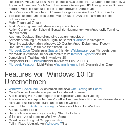
Desktop/Keyboard-Modus, wenn es keine Maus und eine Tastatur angesteckt bzw.
Abgesteckt werden. Auch Anschluss eines Geräts per HDMI an größeren Screen
möglich. Apps passen sich dann an den größeren Screen an.
Die in Windows 8 eingeführte Charms Bar gibt es in Windows 10 nicht mehr
Virtuelle Desktop-Unterstützung (Multi-Desktop-System) - umschalten mit
crtl+windows+pfeile
Mehr Touchpad-Gesten
Task View zeigt laufende Anwendungen und Apps
Action Center an der Seite mit Benachrichtigungungen von Apps (z.B. Termine,
Nachrichten).
App- und Desktop-Einstellung sind zusammengefasst
Spracherkennung / Persoanl Digital Asisstent "
Cortana
" ist integriert
Roaming zwischen allen Windows 10-Geräte: Apps, Dokumente, Recent
Document-
Liste
, Besuchte Webseiten u.a.
Microsoft Edge
(Codename
Spartan
) ist der
Webbrowser
von Microsoft, den
Microsoft in Windows 10 als Alternative zum
Internet Explorer
einführt.
Jump Lists in Taskbar wie in windows 10
Integrierter PDF-
Drucker
treiber (Microsoft Print-to-PDF)
Microsoft Passport
: Multi-Faktor-
Authentifizierung
inkl. Biometrischer Daten
Features von Windows 10 für
Unternehmen
Windows PowerShell
5.x enthalten inklusive
Unit Testing
mit
Pester
Copy&Paste-Unterstützung in der Eingabeaufforderung
Autorisierung von Code möglich (nur signierter Code darf laufen)
Autorisierung von Apps für den Zugriff auf Firmendaten. Nutzen von Firmendaten in
nicht autorisierten Apps kann unterbunden werden.
Zwei-Faktoren-
Authentifizierung
mit Windows Phone für Windows-
Benutzeranmeldung
Unternehmen können eigenen App Store betreiben
Volumen-Lizensierung im Windows Store
Geräteverwaltung mit Gruppenrichtlinien
Full In-Place-Upgrade von
Windows 7
/8.x