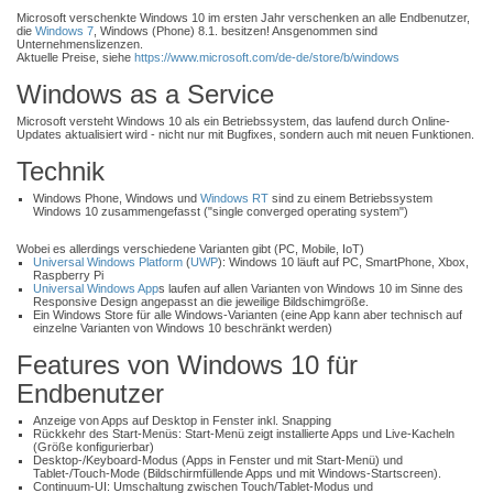
Microsoft verschenkte Windows 10 im ersten Jahr verschenken an alle Endbenutzer,
die
Windows 7
, Windows (Phone) 8.1. besitzen! Ansgenommen sind
Unternehmenslizenzen.
Aktuelle Preise, siehe
https://www.microsoft.com/de-de/store/b/windows
Windows as a Service
Microsoft versteht Windows 10 als ein Betriebssystem, das laufend durch Online-
Updates aktualisiert wird - nicht nur mit Bugfixes, sondern auch mit neuen Funktionen.
Technik
Windows Phone, Windows und
Windows RT
sind zu einem Betriebssystem
Windows 10 zusammengefasst ("single converged operating system")
Wobei es allerdings verschiedene Varianten gibt (PC, Mobile, IoT)
Universal Windows Platform
(
UWP
): Windows 10 läuft auf PC, SmartPhone, Xbox,
Raspberry Pi
Universal Windows App
s laufen auf allen Varianten von Windows 10 im Sinne des
Responsive Design angepasst an die jeweilige Bildschimgröße.
Ein Windows Store für alle Windows-Varianten (eine App kann aber technisch auf
einzelne Varianten von Windows 10 beschränkt werden)
Features von Windows 10 für
Endbenutzer
Anzeige von Apps auf Desktop in Fenster inkl. Snapping
Rückkehr des Start-Menüs: Start-Menü zeigt installierte Apps und Live-Kacheln
(Größe konfigurierbar)
Desktop-/Keyboard-Modus (Apps in Fenster und mit Start-Menü) und
Tablet-/Touch-Mode (Bildschirmfüllende Apps und mit Windows-Startscreen).
Continuum-UI: Umschaltung zwischen Touch/Tablet-Modus und