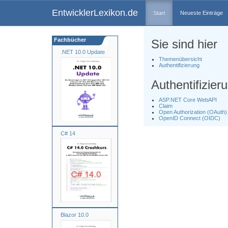
EntwicklerLexikon.de
Start
Neueste Einträge
Fachbücher
Sie sind hier
.NET 10.0 Update
Themenübersicht
Authentifizierung
Authentifizier
ASP.NET Core WebAPI
Claim
Open Authorization (OAuth)
OpenID Connect (OIDC)
C# 14
Blazor 10.0