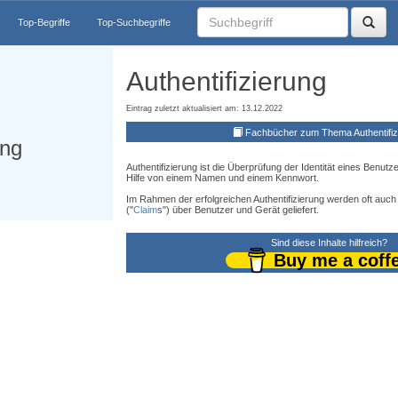
Top-Begriffe
Top-Suchbegriffe
Authentifizierung
Eintrag zuletzt aktualisiert am: 13.12.2022
Fachbücher zum Thema Authentifiz
ung
Authentifizierung ist die Überprüfung der Identität eines Benutz
Hilfe von einem Namen und einem Kennwort.
Im Rahmen der erfolgreichen Authentifizierung werden oft auch
("
Claim
s") über Benutzer und Gerät geliefert.
Sind diese Inhalte hilfreich?
Buy me a coff