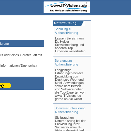
Unterstützung
Schulung zu
Authentifizierung
Lassen Sie sich von
Dr. Holger
ierung
Schwichtenberg und
anderen Top-
Experten weiterbilden.
ers oder eines Gerätes, oft mit
Beratung zu
Authentifizierung
 Informationen/Eigenschaft
Langjährige
Erfahrungen bei der
Entwicklung von
Desktop-, Web- und
Mobil-Anwendungen
ee
sowie dem Betrieb
von Software geben
die Top-Experten von
www.IT-Visions.de
gerne an Sie weiter.
Software-Entwicklung
Authentifizierung
Sie brauchen
Unterstützung bei der
Entwicklung Ihrer
Software? www.IT-
Visions.de entwickelt