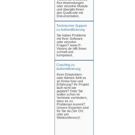
Ihre Anwendungen
oder einzelne Module
und übergibt Ihnen
den Quellcode mit
Dokumentation.
Technischer Support
zu Authentifizierung
Sie haben Probleme
mit Ihrer Software
oder einzelne
Fragen? www.IT-
Visions.de hilft Ihnen
schnell und
kompetent.
Coaching zu
Authentifizierung
Ihren Entwicklern
oder Admins fehlt es
an Know-how und
Erfahrung? Ihr Projekt
läuft nicht wie
geplant? Oder Sie
wollen schon im
Vorhinein verhindern,
dass es zu
Problemen kommt?
Unsere Experten sind
für Sie da (Vor Ort
oder per
Webkonferenz)!