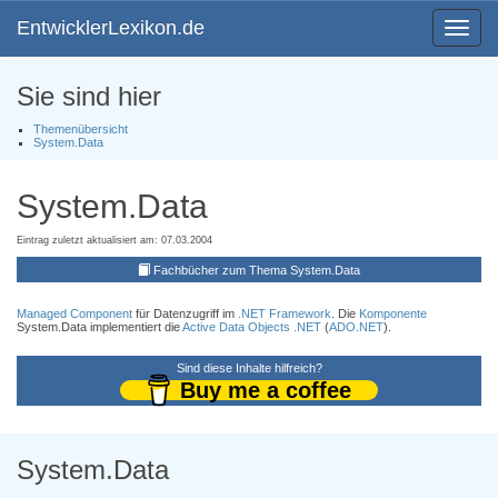
EntwicklerLexikon.de
Toggle
navigat
Sie sind hier
Themenübersicht
System.Data
System.Data
Eintrag zuletzt aktualisiert am: 07.03.2004
Fachbücher zum Thema System.Data
Managed Component
für Datenzugriff im
.NET Framework
. Die
Komponente
System.Data implementiert die
Active Data Objects .NET
(
ADO.NET
).
Sind diese Inhalte hilfreich?
Buy me a coffee
System.Data