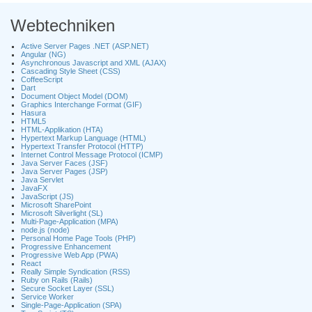
Webtechniken
Active Server Pages .NET (ASP.NET)
Angular (NG)
Asynchronous Javascript and XML (AJAX)
Cascading Style Sheet (CSS)
CoffeeScript
Dart
Document Object Model (DOM)
Graphics Interchange Format (GIF)
Hasura
HTML5
HTML-Applikation (HTA)
Hypertext Markup Language (HTML)
Hypertext Transfer Protocol (HTTP)
Internet Control Message Protocol (ICMP)
Java Server Faces (JSF)
Java Server Pages (JSP)
Java Servlet
JavaFX
JavaScript (JS)
Microsoft SharePoint
Microsoft Silverlight (SL)
Multi-Page-Application (MPA)
node.js (node)
Personal Home Page Tools (PHP)
Progressive Enhancement
Progressive Web App (PWA)
React
Really Simple Syndication (RSS)
Ruby on Rails (Rails)
Secure Socket Layer (SSL)
Service Worker
Single-Page-Application (SPA)