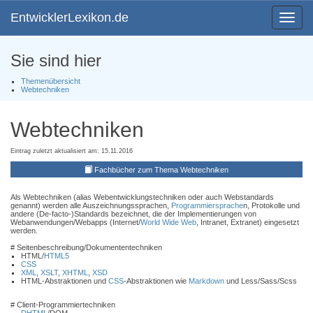
EntwicklerLexikon.de
Toggle
navigat
Sie sind hier
Themenübersicht
Webtechniken
Webtechniken
Eintrag zuletzt aktualisiert am: 15.11.2016
Fachbücher zum Thema Webtechniken
Als Webtechniken (alias Webentwicklungstechniken oder auch Webstandards
genannt) werden alle Auszeichnungssprachen,
Programmiersprache
n, Protokolle und
andere (De-facto-)Standards bezeichnet, die der Implementierungen von
Webanwendungen/Webapps (Internet/
World Wide Web
, Intranet, Extranet) eingesetzt
werden.
# Seitenbeschreibung/Dokumententechniken
HTML/
HTML5
CSS
XML
,
XSLT
,
XHTML
,
XSD
HTML-Abstraktionen und
CSS
-Abstraktionen wie
Markdown
und Less/Sass/Scss
# Client-Programmiertechniken