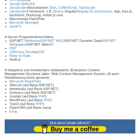
DHTML
/DOM
JavaScript
/
AJAX
JavaScript
-Abstraktionen:
Dart
,
CoffeeScript
,
TypeScript
JavaScript
-Framework: z.B.
jQuery
, Angular/
AngularJS
,
knockout.js
, dojo, less.js,
backbone, Bootstrap, ember.js usw.
Macromedia Flash/Flex
Microsoft Silverlight
JavaFX
# Server-Programmiertechniken
ASP.NET
Webforms
/
ASP.NET MVC
/ASP.NET Dynamic Data/
ASP.NET
Webpages
/ASP.NET Web
API
PHP
JSP
/
Java Servlet
s/
JSF
Ruby on Rails
Node.js
# Integrierte und erweiterbare webbasierte (Enterprise Content-
Management-)Systeme (alias: Web-Content-Management-System, oft auch
Redaktionssysteme genannt)
Microsoft SharePoint
Sitecore (auf Basis ASP.NET)
dotnetnuke (auf Basis ASP.NET)
Umbraco (auf Basis ASP.NET)
Joomla! (auf Basis
PHP
)
WordPress (auf Basis
PHP
)
Typo3 (auf Basis
PHP
)
OpenCMS (auf Basis Java)
u.v.a.
Sind diese Inhalte hilfreich?
Buy me a coffee