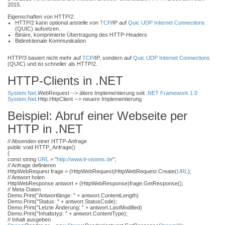
2015.
Eigenschaften von HTTP/2:
HTTP/2 kann optional anstelle von
TCP
/IP auf
Quic UDP Internet Connections
(QUIC) aufsetzen.
Binäre, komprimierte Übertragung des HTTP-Headers
Bidirektionale Kommunikation
HTTP/3 basiert nicht mehr auf
TCP
/IP, sondern auf
Quic UDP Internet Connections
(QUIC) und ist schneller als HTTP/2.
HTTP-Clients in .NET
System.Net
.WebRequest --> ältere Implementierung seit
.NET Framework 1.0
System.Net
.Http.HttpClient --> neuere Implementierung
Beispiel: Abruf einer Webseite per
HTTP in .NET
// Absenden einer HTTP-Anfrage
public void HTTP_Anfrage()
{
const string
URL
= "
http://www.it-visions.de
";
// Anfrage definieren
HttpWebRequest frage = (HttpWebRequest)HttpWebRequest.Create(
URL
);
// Antwort holen
HttpWebResponse antwort = (HttpWebResponse)frage.GetResponse();
// Meta-Daten
Demo.Print("Antwortlänge: " + antwort.ContentLength)
Demo.Print("Status: " + antwort.StatusCode);
Demo.Print("Letzte Änderung: " + antwort.LastModified)
Demo.Print("Inhaltstyp: " + antwort.ContentType);
// Inhalt ausgeben