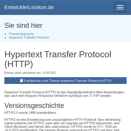
EntwicklerLexikon.de
Toggle
navigat
Sie sind hier
Themenübersicht
Hypertext Transfer Protocol
Hypertext Transfer Protocol
(HTTP)
Eintrag zuletzt aktualisiert am: 15.09.2022
Fachbücher zum Thema Hypertext Transfer Protocol (HTTP)
Hypertext Transfer Protocol (HTTP) ist das Standardprotokoll in Web-Anwendungen,
das nach dem Request-Response-Verfahren auf Basis von
TCP
/IP arbeitet.
Versionsgeschichte
HTTP/1.0 wurde 1996 standardisiert.
HTTP/2 ist eine Erweiterung zum ursprünglichen HTTP-Protokoll. Eine Verbindung
startet weiterhin mit HTTP/1, kann aber ein Upgrade auf HTTP/2 bekommen, weil
Client (Browser) und Server dies unterstützen. HTTP/2 wurde im
RFC
7540 am
14.5.2015 veröffentlicht. Die meisten Browser unterstützen HTTP/2 seit dem Jahr