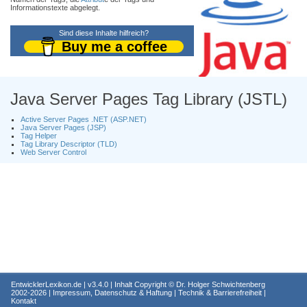
Informationstexte abgelegt.
Sind diese Inhalte hilfreich?
Buy me a coffee
Java Server Pages Tag Library (JSTL)
Active Server Pages .NET (ASP.NET)
Java Server Pages (JSP)
Tag Helper
Tag Library Descriptor (TLD)
Web Server Control
EntwicklerLexikon.de
| v3.4.0 | Inhalt Copyright ©
Dr. Holger Schwichtenberg
2002-2026 |
Impressum, Datenschutz & Haftung
|
Technik & Barrierefreiheit
|
Kontakt