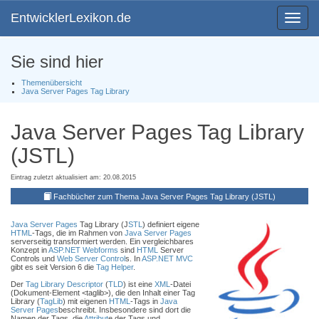
EntwicklerLexikon.de
Toggle
navigat
Sie sind hier
Themenübersicht
Java Server Pages Tag Library
Java Server Pages Tag Library
(JSTL)
Eintrag zuletzt aktualisiert am: 20.08.2015
Fachbücher zum Thema Java Server Pages Tag Library (JSTL)
Java Server Pages
Tag Library (J
STL
) definiert eigene
HTML
-Tags, die im Rahmen von
Java Server Pages
serverseitig transformiert werden. Ein vergleichbares
Konzept in
ASP
.NET
Webforms
sind
HTML
Server
Controls und
Web Server Control
s. In
ASP
.NET
MVC
gibt es seit Version 6 die
Tag Helper
.
Der
Tag Library Descriptor
(
TLD
) ist eine
XML
-Datei
(Dokument-Element <taglib>), die den Inhalt einer Tag
Library (
TagLib
) mit eigenen
HTML
-Tags in
Java
Server Pages
beschreibt. Insbesondere sind dort die
Namen der Tags, die
Attribut
e der Tags und