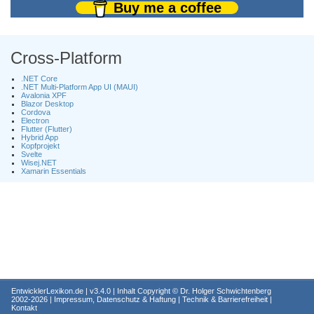
Buy me a coffee
Cross-Platform
.NET Core
.NET Multi-Platform App UI (MAUI)
Avalonia XPF
Blazor Desktop
Cordova
Electron
Flutter (Flutter)
Hybrid App
Kopfprojekt
Svelte
Wisej.NET
Xamarin Essentials
EntwicklerLexikon.de
| v3.4.0 | Inhalt Copyright ©
Dr. Holger Schwichtenberg
2002-2026 |
Impressum, Datenschutz & Haftung
|
Technik & Barrierefreiheit
|
Kontakt