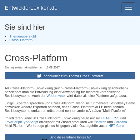
EntwicklerLexikon.de
Toggle
navigat
Sie sind hier
Themenübersicht
Cross-Platform
Cross-Platform
Eintrag zuletzt aktualisiert am: 13.08.2017
Fachbücher zum Thema Cross-Platform
Als Cross-Platform-Entwicklung (auch Cross-Plattform-Entwicklung geschrieben)
bezeichnet man die Entwicklung einer Anwendung für mehrere verschiedene
Betriebssysteme. Auch der
Webbrowser
wird dabei als eine Plattform aufgefasst.
Einige Experten sprechen von Cross-Platform, wenn sie für mehrere Betriebssysteme
entwickelt. Andere Experten betonen, dass Cross-Plattform ALLE bedeutenden
Betriebssysteme umfassen müsse und nennen andere Ansätze "Multi-Plattform"
Im letzteren Sinne ist Cross-Platform-Entwicklung heute nur mit
HTML
,
CSS
und
JavaScript
/
TypeScript
erreichbar mit Zusatzprodukten wie
Electron
und
Cordova
.
Multi-Platform-Werkzeuge gibt es hingegen viele. Dazu gehört auch
.NET Core
.
Sind diese Inhalte hilfreich?