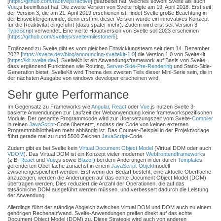
[
https://github.com/ractivejs/ractive
] gearbeitet hat, welches sowohl Svelte als auch
Vue
.js beeinflusst hat. Die zweite Version von Svelte folgte am 19. April 2018. Erst seit
der Version 3, die am 21. April 2019 erschienen ist, findet Svelte große Beachtung in
der Entwicklergemeinde, denn erst mit dieser Version wurde ein innovatives Konzept
für die Reaktivität eingeführt (dazu später mehr). Zudem wird erst seit Version 3
TypeScript
verwendet. Eine vierte Hauptversion von Svelte soll 2023 erscheinen
[
https://github.com/sveltejs/svelte/milestone/6
].
Ergänzend zu Svelte gibt es vom gleichen Entwicklungsteam seit dem 14. Dezember
2022 [
https://svelte.dev/blog/announcing-sveltekit-1.0
] die Version 1.0 von SvelteKit
[
https://kit.svelte.dev
]. SvelteKit ist ein Anwendungsframework auf Basis von Svelte,
dass ergänzend Funktionen wie Routing,
Server-Side-Pre-Rendering
und Static-Side-
Generation bietet. SvelteKit wird Thema des zweiten Teils dieser Mini-Serie sein, die in
der nächsten Ausgabe von windows developer erscheinen wird.
Sehr gute Performance
Im Gegensatz zu Frameworks wie
Angular
,
React
oder
Vue
.js nutzen Svelte 3-
basierte Anwendungen zur Laufzeit der Webanwendung keine frameworkspezifischen
Module. Der gesamte Programmcode wird zur Übersetzungszeit vom Svelte-
Compiler
in reinen
JavaScript
-Code übersetzt, sodass der Code von keinen externen
Programmbibliotheken mehr abhängig ist. Das Counter-Beispiel in der Projektvorlage
führt gerade mal zu rund 5500 Zeichen
JavaScript
-Code.
Zudem gibt es bei Svelte kein
Virtual Document Object Model
(Virtual DOM oder auch
VDOM
). Das Virtual DOM ist ein Konzept vieler moderner
Webfrontendframework
s
(z.B.
React
und
Vue
.js sowie
Blazor
) bei dem Änderungen in der durch
Template
s
gerenderten Oberfläche zunächst in einem
JavaScript
-
Objekt
modell
zwischengespeichert werden. Erst wenn der Bedarf besteht, eine aktuelle Oberfläche
anzuzeigen, werden die Änderungen auf das echte Document Object Model (DOM)
übertragen werden. Dies reduziert die Anzahl der Operationen, die auf das
tatsächliche DOM ausgeführt werden müssen, und verbessert dadurch die Leistung
der Anwendung.
Allerdings führt der ständige Abgleich zwischen Virtual DOM und DOM auch zu einem
gehörigen Rechenaufwand. Svelte-Anwendungen greifen direkt auf das echte
Document Object Model (DOM) zu. Diese Strategie wird auch von anderen