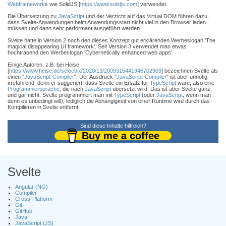
Webframework
s wie SolidJS [
https://www.solidjs.com
] verwendet.
Die Übersetzung zu
JavaScript
und der Verzicht auf das Virtual DOM führen dazu,
dass Svelte-Anwendungen beim Anwendungsstart nicht viel in den Browser laden
müssen und dann sehr performant ausgeführt werden.
Svelte hatte in Version 2 noch den dieses Konzept gut erklärenden Werbeslogan 'The
magical disappearing UI framework'. Seit Version 3 verwendet man etwas
hochtrabend den Werbeslogan 'Cybernetically enhanced web apps'.
Einige Autoren, z.B. bei Heise
[
https://www.heise.de/select/ix/2020/13/2009315441946702909
] bezeichnen Svelte als
einen "
JavaScript
-
Compiler
". Der Ausdruck "
JavaScript
-
Compiler
" ist aber unnötig
irreführend, denn er suggeriert, dass Svelte ein Ersatz für
TypeScript
wäre, also eine
Programmiersprache
, die nach
JavaScript
übersetzt wird. Das ist aber Svelte ganz
und gar nicht: Svelte programmiert man mit
TypeScript
(oder
JavaScript
, wenn man
denn es unbedingt will), lediglich die Abhängigkeit von einer Runtime wird durch das
Kompilieren in Svelte entfernt.
Sind diese Inhalte hilfreich?
Buy me a coffee
Svelte
Angular (NG)
Compiler
Cross-Platform
Git
GitHub
Java
JavaScript (JS)