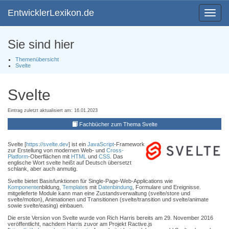
EntwicklerLexikon.de
Toggle
navigat
Sie sind hier
Themenübersicht
Svelte
Svelte
Eintrag zuletzt aktualisiert am: 16.01.2023
Fachbücher zum Thema Svelte
Svelte [
https://svelte.dev
] ist ein
JavaScript
-Framework
zur Erstellung von modernen Web- und
Cross-
Platform
-Oberflächen mit
HTML
und
CSS
. Das
englische Wort svelte heißt auf Deutsch übersetzt
schlank, aber auch anmutig.
Svelte bietet Basisfunktionen für Single-Page-Web-Applications wie
Komponente
nbildung,
Template
s mit
Datenbindung
, Formulare und Ereignisse.
mitgelieferte Module kann man eine Zustandsverwaltung (svelte/store und
svelte/motion), Animationen und Transitionen (svelte/transition und svelte/animate
sowie svelte/easing) einbauen.
Die erste Version von Svelte wurde von Rich Harris bereits am 29. November 2016
veröffentlicht, nachdem Harris zuvor am Projekt Ractive.js