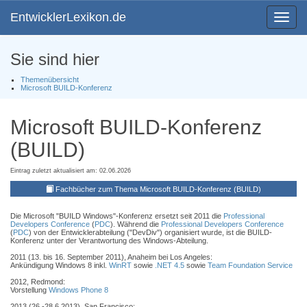
EntwicklerLexikon.de
Toggle
navigat
Sie sind hier
Themenübersicht
Microsoft BUILD-Konferenz
Microsoft BUILD-Konferenz
(BUILD)
Eintrag zuletzt aktualisiert am: 02.06.2026
Fachbücher zum Thema Microsoft BUILD-Konferenz (BUILD)
Die Microsoft "BUILD Windows"-Konferenz ersetzt seit 2011 die
Professional
Developers Conference
(
PDC
). Während die
Professional Developers Conference
(
PDC
) von der Entwicklerabteilung ("DevDiv") organisiert wurde, ist die BUILD-
Konferenz unter der Verantwortung des Windows-Abteilung.
2011 (13. bis 16. September 2011), Anaheim bei Los Angeles:
Ankündigung Windows 8 inkl.
WinRT
sowie
.NET 4.5
sowie
Team Foundation Service
2012, Redmond:
Vorstellung
Windows Phone 8
2013 (26.-28.6.2013), San Francisco: