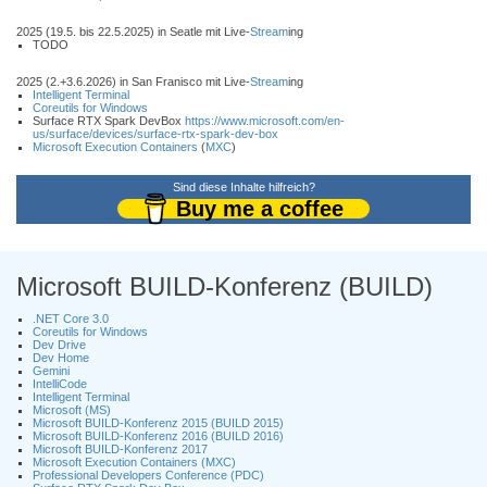
2025 (19.5. bis 22.5.2025) in Seatle mit Live-
Stream
ing
TODO
2025 (2.+3.6.2026) in San Franisco mit Live-
Stream
ing
Intelligent Terminal
Coreutils for Windows
Surface RTX Spark DevBox
https://www.microsoft.com/en-
us/surface/devices/surface-rtx-spark-dev-box
Microsoft Execution Containers
(
MXC
)
Sind diese Inhalte hilfreich?
Buy me a coffee
Microsoft BUILD-Konferenz (BUILD)
.NET Core 3.0
Coreutils for Windows
Dev Drive
Dev Home
Gemini
IntelliCode
Intelligent Terminal
Microsoft (MS)
Microsoft BUILD-Konferenz 2015 (BUILD 2015)
Microsoft BUILD-Konferenz 2016 (BUILD 2016)
Microsoft BUILD-Konferenz 2017
Microsoft Execution Containers (MXC)
Professional Developers Conference (PDC)