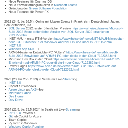
Neue Features für Cosmos DB
Neue Entwicklermöglichkeiten in
Microsoft Teams
Gründung der
Green Software Foundation
Neue Features für Power FX
2022 (24.5. bis 26.5.), Online mit lokalen Events in Frankreich, Deutschland, Japan,
Großbritannien, u.a.
SQL Server
2022: erster öffentlicher Preview
https://www.heise.de/news/Microsoft-
Build-2022-Erste-oeffentliche-Version-von-SQL-Server-2022-erschienen-
7121755.html
.NET MAUI - erste RTM-Version
https://www.heise.de/news/NET-MAUI-Microsofts-
neue-GUI-Bibliothek-fuer-Windows-Android-iOS-und-macOS-7121152.html
.NET 7.0
Windows App SDK
1.1
ARM64-basierter Entwickler-PC "Voltera"
https://www.heise.de/news/Microsoft-
Build-2022-Entwickeln-auf-ARM64-PC-oder-direkt-in-der-Cloud-7122382.html
Microsoft Dev Box in der Cloud
https://www.heise.de/news/Microsoft-Build-2022-
Entwickeln-auf-ARM64-PC-oder-direkt-in-der-Cloud-7122382.html
Power Pages
https://www.heise.de/news/Microsoft-Build-2022-Entwickeln-auf-
ARM64-PC-oder-direkt-in-der-Cloud-7122382.html
2023 (23. bis 25.5.2023) in Seatle mit Live-
Stream
ing
.NET 8.0
Copilot für Windows
Azure Linux
als
AKS
-Host
Microsoft Fabric
Dev Home
Dev Drive
2024 (21.5. bis 23.5.2024) in Seatle mit Live-
Stream
ing
.NET 9.0
Preview 4
Git
hub Copilot for Azure
Team Copilot
PyTorch in Windows
Windows Copilot Runtime