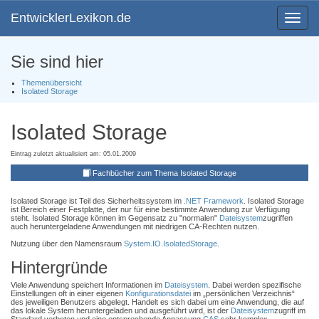
EntwicklerLexikon.de
Toggle
navigat
Sie sind hier
Themenübersicht
Isolated Storage
Isolated Storage
Eintrag zuletzt aktualisiert am: 05.01.2009
Fachbücher zum Thema Isolated Storage
Isolated Storage ist Teil des Sicherheitssystem im
.NET Framework
. Isolated Storage
ist Bereich einer Festplatte, der nur für eine bestimmte Anwendung zur Verfügung
steht. Isolated Storage können im Gegensatz zu "normalen"
Dateisystem
zugriffen
auch heruntergeladene Anwendungen mit niedrigen CA-Rechten nutzen.
Nutzung über den Namensraum
System.IO.IsolatedStorage
.
Hintergründe
Viele Anwendung speichert Informationen im
Dateisystem
. Dabei werden spezifische
Einstellungen oft in einer eigenen
Konfigurationsdatei
im „persönlichen Verzeichnis“
des jeweiligen Benutzers abgelegt. Handelt es sich dabei um eine Anwendung, die auf
das lokale System heruntergeladen und ausgeführt wird, ist der
Dateisystem
zugriff im