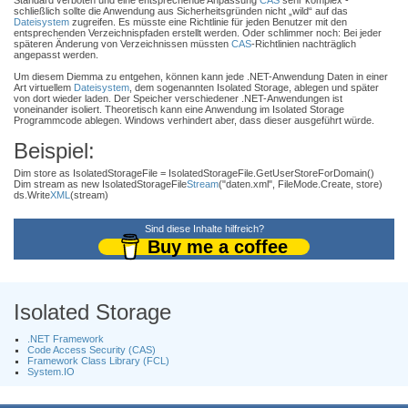
Standard verboten und eine entsprechende Anpassung
CAS
sehr komplex -
schließlich sollte die Anwendung aus Sicherheitsgründen nicht „wild“ auf das
Dateisystem
zugreifen. Es müsste eine Richtlinie für jeden Benutzer mit den
entsprechenden Verzeichnispfaden erstellt werden. Oder schlimmer noch: Bei jeder
späteren Änderung von Verzeichnissen müssten
CAS
-Richtlinien nachträglich
angepasst werden.
Um diesem Diemma zu entgehen, können kann jede .NET-Anwendung Daten in einer
Art virtuellem
Dateisystem
, dem sogenannten Isolated Storage, ablegen und später
von dort wieder laden. Der Speicher verschiedener .NET-Anwendungen ist
voneinander isoliert. Theoretisch kann eine Anwendung im Isolated Storage
Programmcode ablegen. Windows verhindert aber, dass dieser ausgeführt würde.
Beispiel:
Dim store as IsolatedStorageFile = IsolatedStorageFile.GetUserStoreForDomain()
Dim stream as new IsolatedStorageFile
Stream
("daten.xml", FileMode.Create, store)
ds.Write
XML
(stream)
Sind diese Inhalte hilfreich?
Buy me a coffee
Isolated Storage
.NET Framework
Code Access Security (CAS)
Framework Class Library (FCL)
System.IO