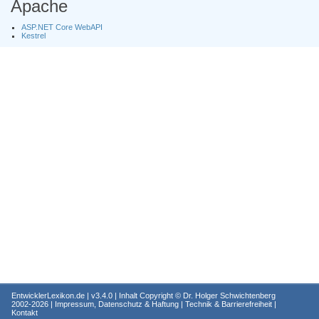
Apache
ASP.NET Core WebAPI
Kestrel
EntwicklerLexikon.de
| v3.4.0 | Inhalt Copyright ©
Dr. Holger Schwichtenberg
2002-2026 |
Impressum, Datenschutz & Haftung
|
Technik & Barrierefreiheit
|
Kontakt