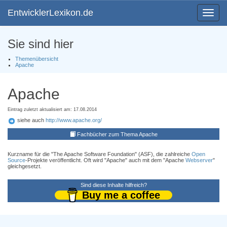
EntwicklerLexikon.de
Toggle
navigat
Sie sind hier
Themenübersicht
Apache
Apache
Eintrag zuletzt aktualisiert am: 17.08.2014
siehe auch
http://www.apache.org/
Fachbücher zum Thema Apache
Kurzname für die "The Apache Software Foundation" (ASF), die zahlreiche
Open
Source
-Projekte veröffentlicht. Oft wird "Apache" auch mit dem "Apache
Webserver
"
gleichgesetzt.
Sind diese Inhalte hilfreich?
Buy me a coffee