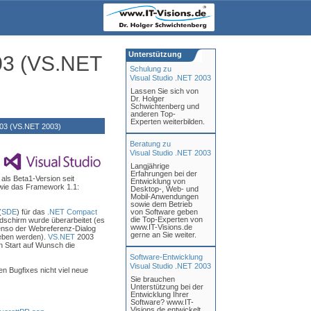
Unterstützung
03 (VS.NET
Schulung zu
Visual Studio .NET 2003
Lassen Sie sich von
Dr. Holger
Schwichtenberg und
anderen Top-
Experten weiterbilden.
003 (VS.NET 2003)
Beratung zu
Visual Studio .NET 2003
Langjährige
Erfahrungen bei der
 als Beta1-Version seit
Entwicklung von
 wie das Framework 1.1:
Desktop-, Web- und
Mobil-Anwendungen
sowie dem Betrieb
(
SDE
) für das
.NET Compact
von Software geben
die Top-Experten von
ildschirm wurde überarbeitet (es
www.IT-Visions.de
benso der Webreferenz-Dialog
gerne an Sie weiter.
geben werden).
VS.NET
2003
n Start auf Wunsch die
Software-Entwicklung
Visual Studio .NET 2003
 Bugfixes nicht viel neue
Sie brauchen
Unterstützung bei der
Entwicklung Ihrer
Software? www.IT-
Visions.de entwickelt