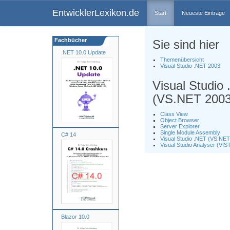
EntwicklerLexikon.de
Start
Neueste Einträge
Fachbücher
Sie sind hier
.NET 10.0 Update
Themenübersicht
Visual Studio .NET 2003
Visual Studio
(VS.NET 2003
Class View
Object Browser
Server Explorer
Single Module Assembly
C# 14
Visual Studio .NET (VS.NET
Visual Studio Analyser (VIS
Blazor 10.0