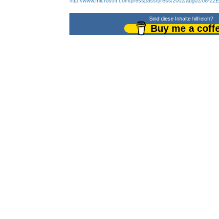
http://www.microsoft.com/presspass/press/2002/aug02/08-22
Sind diese Inhalte hilfreich?
Buy me a coff