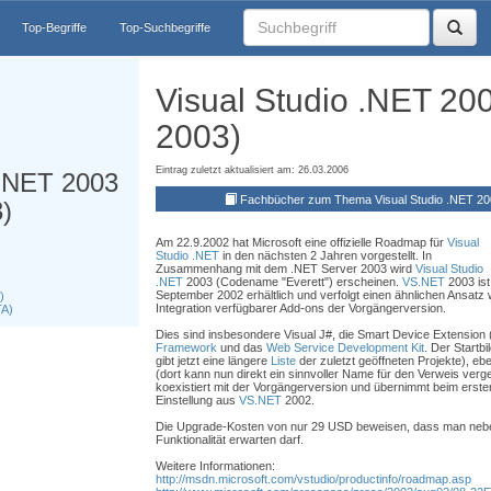
Top-Begriffe
Top-Suchbegriffe
Visual Studio .NET 20
2003)
Eintrag zuletzt aktualisiert am: 26.03.2006
 .NET 2003
Fachbücher zum Thema Visual Studio .NET 2
)
Am 22.9.2002 hat Microsoft eine offizielle Roadmap für
Visual
Studio .NET
in den nächsten 2 Jahren vorgestellt. In
Zusammenhang mit dem .NET Server 2003 wird
Visual Studio
.NET
2003 (Codename "Everett") erscheinen.
VS.NET
2003 ist
September 2002 erhältlich und verfolgt einen ähnlichen Ansatz
)
Integration verfügbarer Add-ons der Vorgängerversion.
TA)
Dies sind insbesondere Visual J#, die Smart Device Extension 
Framework
und das
Web Service Development Kit
. Der Startb
gibt jetzt eine längere
Liste
der zuletzt geöffneten Projekte), e
(dort kann nun direkt ein sinnvoller Name für den Verweis ver
koexistiert mit der Vorgängerversion und übernimmt beim erste
Einstellung aus
VS.NET
2002.
Die Upgrade-Kosten von nur 29 USD beweisen, dass man neben
Funktionalität erwarten darf.
Weitere Informationen:
http://msdn.microsoft.com/vstudio/productinfo/roadmap.asp