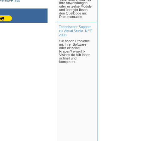
EverettPR.asp
Ihre Anwendungen
oder einzelne Module
und übergibt Ihnen
den Quellcode mit
ee
Dokumentation.
Technischer Support
zu Visual Studio .NET
2003
Sie haben Probleme
mit Ihrer Software
oder einzelne
Fragen? www.IT-
Visions.de hilft Ihnen
schnell und
kompetent.