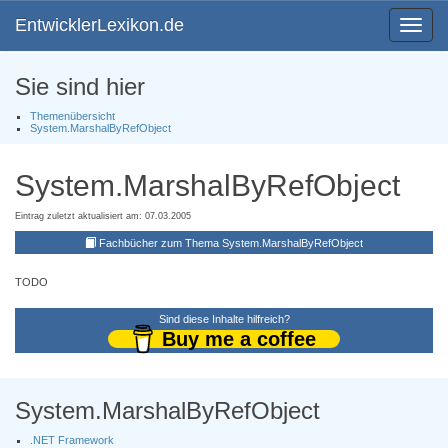
EntwicklerLexikon.de
Toggle
navigat
Sie sind hier
Themenübersicht
System.MarshalByRefObject
System.MarshalByRefObject
Eintrag zuletzt aktualisiert am: 07.03.2005
Fachbücher zum Thema System.MarshalByRefObject
TODO
Sind diese Inhalte hilfreich?
Buy me a coffee
System.MarshalByRefObject
.NET Framework