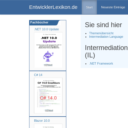
EntwicklerLexikon.de
Start
Neueste Einträge
Fachbücher
Sie sind hier
.NET 10.0 Update
Themenübersicht
Intermediation Language
Intermediatio
(IL)
.NET Framework
C# 14
Blazor 10.0