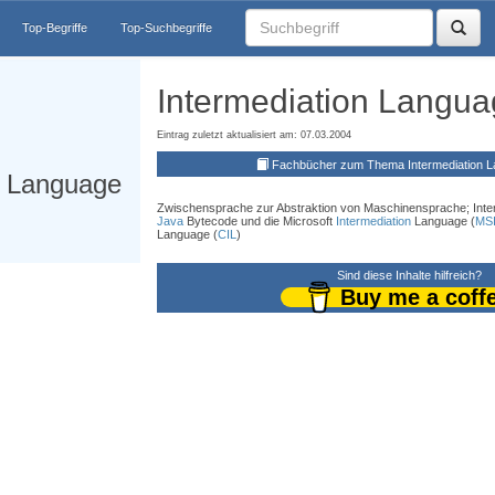
Top-Begriffe
Top-Suchbegriffe
Intermediation Languag
Eintrag zuletzt aktualisiert am: 07.03.2004
Fachbücher zum Thema Intermediation L
n Language
Zwischensprache zur Abstraktion von Maschinensprache; Inte
Java
Bytecode und die Microsoft
Intermediation
Language (
MS
Language (
CIL
)
Sind diese Inhalte hilfreich?
Buy me a coff