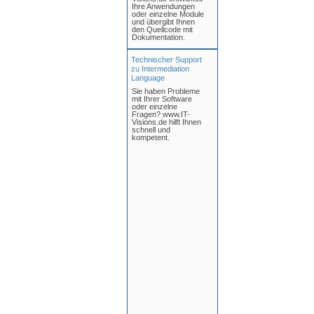
Ihre Anwendungen
oder einzelne Module
und übergibt Ihnen
den Quellcode mit
Dokumentation.
Technischer Support
zu Intermediation
Language
Sie haben Probleme
mit Ihrer Software
oder einzelne
Fragen? www.IT-
Visions.de hilft Ihnen
schnell und
kompetent.