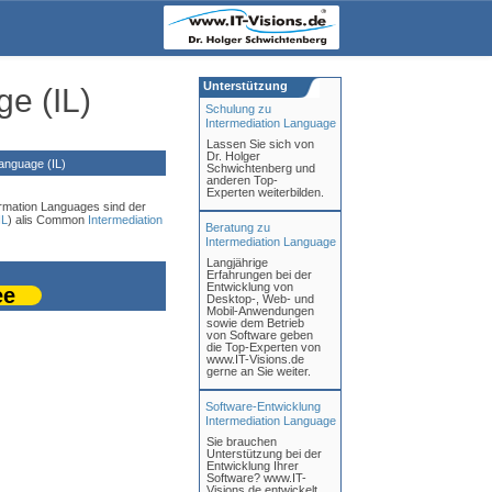
Unterstützung
e (IL)
Schulung zu
Intermediation Language
Lassen Sie sich von
Dr. Holger
anguage (IL)
Schwichtenberg und
anderen Top-
Experten weiterbilden.
rmation Languages sind der
IL
) alis Common
Intermediation
Beratung zu
Intermediation Language
Langjährige
Erfahrungen bei der
Entwicklung von
ee
Desktop-, Web- und
Mobil-Anwendungen
sowie dem Betrieb
von Software geben
die Top-Experten von
www.IT-Visions.de
gerne an Sie weiter.
Software-Entwicklung
Intermediation Language
Sie brauchen
Unterstützung bei der
Entwicklung Ihrer
Software? www.IT-
Visions.de entwickelt