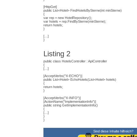
[HttpGet]
public List<Hotel> FindHotelsBySterne(int minSterne)
{
var rep = new HotelRepository();
var hotels = rep.FindBySterne(minSterne);
return hotels;
}
[…]
}
Listing 2
public class HotelsController : ApiController
{
[…]
[AcceptVerbs("X-ECHO")]
public List<Hotel> EchoHotels(List<Hotel> hotels)
{
return hotels;
}
[AcceptVerbs("X-INFO")]
[ActionName("ImplementationInfo")]
public string GetImplementationInfo()
{
[…]
}
}
Sind diese Inhalte hilfreich?