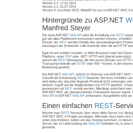
Version 2.1: 17.01.2014
Version 2.1: 01.07.2014
Version 6: erscheint 2015; WebAPI ist nun in ASP.NET MVC 6 kom
Hintergründe zu ASP.NET
W
Manfred Steyer
Die neue ASP.NET
Web API
wird die Erstellung von
REST
-basi
gut wie allen Plattformen konsumiert werden können, erheblich
Einsatz der
WCF
werden Details des darunterliegenden Protokol
weswegen der Entwickler volle Kontrolle über die auf HTTP-ba
Egal ob auf mobilen Geräten, in Web-Browsern oder bei Cloud-
Plattform, unter
PHP
oder .NET: HTTP wird überall unterstützt. 
warum die
REST
-Bewegung, die den puren Einsatz von HTTP o
Transportprotokolle wie
SOAP
oder WS-* fordert, in den letzt
Bedeutung gewinnt.
Die ASP.NET
Web API
, welche im Rahmen von ASP.NET MVC 4 
Zukunft die Entwicklung
REST
-basierter Services erheblich ve
wird dabei das darunter liegende Protokoll nicht verborgen und 
direkter Zugriff auf die Möglichkeiten von HTTP gewährt. Ursprü
gemeinsam mit
WCF
verteilt werden. Allerdings entschied man 
ASP.NET MVC als übergeordnetes Framework besser eignet.
Web API
in ASP.NET
Web API
umbenannt. Ausgeliefert wird si
Einen einfachen
REST
-Servi
Möchte man
REST
-Services über einen Web-Server zur Verfügu
ASP.NET MVC 4-Projekt anzulegen. Alternativ dazu kann sich de
unten beschrieben, selbst um das Hosting kümmern. In diesen 
Server, der im Lieferumfang der
Web API
enthalten ist, in eine
gestartet.