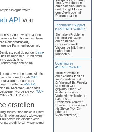
Ihre Anwendungen
oder einzelne Module
und übergibt Ihnen
plett integriert wird.
den Quellcode mit
Dokumentation.
eb API
von
Technischer Support
zu ASP.NET Web API
Sie haben Probleme
erten Services, welche auf so
mit Ihrer Software
 vereinfachen. Anders als beim
oder einzelne
ls nicht abstrahiert,
Fragen? www.IT-
sierende Kommunikation hat.
Visions.de hilft Ihnen
schnell und
Services, egal ob auf der
Java
-
kompetent.
Dies ist auch der Grund dafür,
hne zusätzliche
en Jahren zunehmend an
Coaching zu
ASP.NET Web API
Ihren Entwicklern
genutzt werden kann, wird in
oder Admins fehlt es
reinfachen. Anders als
WCF
an Know-how und
abstrahiert, sondern ein
Erfahrung? Ihr Projekt
nglich sollte die
Web API
läuft nicht wie
sich bei Microsoft, dass sich
geplant? Oder Sie
 Deswegen wurde sie von
WCF
wollen schon im
e mit ASP.NET MVC 4.
Vorhinein verhindern,
dass es zu
Problemen kommt?
ce erstellen
Unsere Experten sind
für Sie da (Vor Ort
oder per
ng stellen, sind diese in einem
Webkonferenz)!
r Entwickler auch, wie weiter
Fällen wird ein eigener Web-
r benutzerdefinierten Anwendung