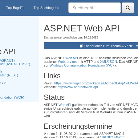
Top-Begriffe
Top-Suchbegriffe
ASP.NET Web API
Eintrag zuletzt aktualisiert am: 19.02.2015
Fachbücher zum Thema ASP.NET W
 API
Das ASP.NET
Web API
ist eine .NET-basierte Bibliothek von Mi
(ASP.NET)
basierter
Webservice
s mit HTTP und
XML
/
JSON
. Das ASP.N
oler (ASP.NET MVC)
zur
Windows Communication Foundation
(
WCF
).
S)
Links
nsfer (REST)
erver
Paket:
https://www.nuget.org/packages/Microsoft.AspNet.Web
Website:
http://www.asp.net/web-api
Status
undation (WCF)
ASP.NET
Web API
galt immer schon als Teil von ASP.NET MVC
einige Unterschiede gab, die auf die Implementierung durch v
zurückzuführen sind. Ab Version 6 ist WebAPI ist nun in ASP.N
wird.
Erscheinungstermine
Version 1: 11.08.2012 zusammen mit ASP.NET MVC 4
Version 2: 17.10.2013 zusammen mit
ASP.NET MVC 5