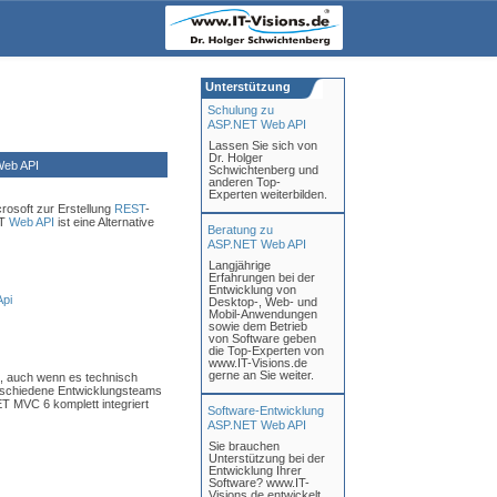
Unterstützung
Schulung zu
ASP.NET Web API
Lassen Sie sich von
Dr. Holger
eb API
Schwichtenberg und
anderen Top-
Experten weiterbilden.
crosoft zur Erstellung
REST
-
ET
Web API
ist eine Alternative
Beratung zu
ASP.NET Web API
Langjährige
Erfahrungen bei der
Entwicklung von
Api
Desktop-, Web- und
Mobil-Anwendungen
sowie dem Betrieb
von Software geben
die Top-Experten von
www.IT-Visions.de
gerne an Sie weiter.
, auch wenn es technisch
erschiedene Entwicklungsteams
ET MVC 6 komplett integriert
Software-Entwicklung
ASP.NET Web API
Sie brauchen
Unterstützung bei der
Entwicklung Ihrer
Software? www.IT-
Visions.de entwickelt