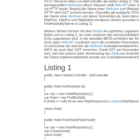
REST
-Services leiten von ApiController ab (siehe Listing 1). Di
bereitgestellten
Methode
n dieser Klassen stellt
Web API
unter V
via HTTP bereit. Beginnt der Name einer
Methode
zum Beispiel 
HTTP-Verb GET erreicht werden. Dasselbe gilt analog für P
der Name einer
Methode
von dieser Konvention ab, kann diese
HttpPost, HttpPut und HttpDelete mit diesen Verben assoziiert 
FindHotelsBySterne in Listing 1).
Weitere Verben können mit dem
Attribut
AcceptVerbs zugewiesen
finden sich in Listing 2, wo unter anderem das benutzerdefini
Echo zugewiesen wird. In der aktuellen BETA verhindert der E
nicht, dass
Web API
zusätzlich auch die erwähnten Konventio
Grund könnte der Aufrufer die
Methode
GetImplementationInfo i
INFO als auch über GET erreichen. Damit GET per Konvention
wird, wird hier jedoch unter Verwendung des
Attribut
es ActionN
der Name ImplementationInfo anstatt von GetImplementationInf
Listing 1
public class HotelsController : ApiController
{
public Hotel GetHotel(int id)
{
var rep = new HotelRepository();
var hotel = rep.FindById(id);
if (hotel == null) throw new HttpResponse
Exception
(HttpStatus
return hotel;
}
public Hotel PostHotel(Hotel hotel)
{
var rep = new HotelRepository();
rep.Create(hotel);
return hotel;
}