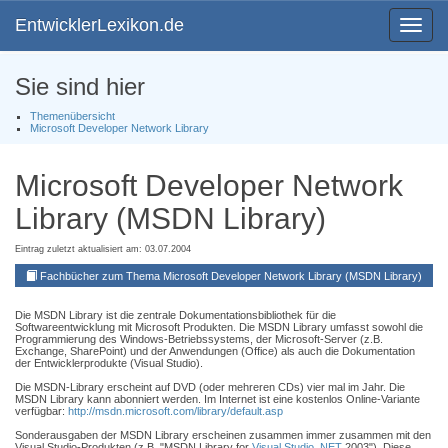
EntwicklerLexikon.de
Toggle
navigat
Sie sind hier
Themenübersicht
Microsoft Developer Network Library
Microsoft Developer Network
Library (MSDN Library)
Eintrag zuletzt aktualisiert am: 03.07.2004
Fachbücher zum Thema Microsoft Developer Network Library (MSDN Library)
Die MSDN Library ist die zentrale Dokumentationsbibliothek für die
Softwareentwicklung mit Microsoft Produkten. Die MSDN Library umfasst sowohl die
Programmierung des Windows-Betriebssystems, der Microsoft-Server (z.B.
Exchange, SharePoint) und der Anwendungen (Office) als auch die Dokumentation
der Entwicklerprodukte (Visual Studio).
Die MSDN-Library erscheint auf DVD (oder mehreren CDs) vier mal im Jahr. Die
MSDN Library kann abonniert werden. Im Internet ist eine kostenlos Online-Variante
verfügbar:
http://msdn.microsoft.com/library/default.asp
Sonderausgaben der MSDN Library erscheinen zusammen immer zusammen mit den
Visual Studio-Produkten (z.B. "MSDN Library for
Visual Studio .NET
2003"). Diese