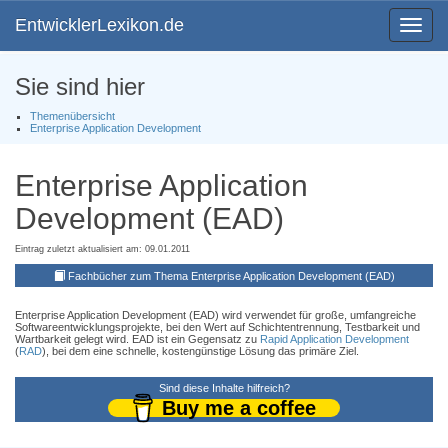
EntwicklerLexikon.de
Toggle
navigat
Sie sind hier
Themenübersicht
Enterprise Application Development
Enterprise Application
Development (EAD)
Eintrag zuletzt aktualisiert am: 09.01.2011
Fachbücher zum Thema Enterprise Application Development (EAD)
Enterprise Application Development (EAD) wird verwendet für große, umfangreiche
Softwareentwicklungsprojekte, bei den Wert auf Schichtentrennung, Testbarkeit und
Wartbarkeit gelegt wird. EAD ist ein Gegensatz zu
Rapid Application Development
(
RAD
), bei dem eine schnelle, kostengünstige Lösung das primäre Ziel.
Sind diese Inhalte hilfreich?
Buy me a coffee