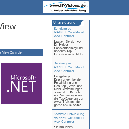
Unterstützung
View
Schulung zu
ASP.NET Core Model
View Controler
Lassen Sie sich von
Dr. Holger
Schwichtenberg und
anderen Top-
 View Controler
Experten weiterbilden.
Beratung zu
ASP.NET Core Model
View Controler
Langjährige
Erfahrungen bei der
Entwicklung von
Desktop-, Web- und
Mobil-Anwendungen
sowie dem Betrieb
von Software geben
die Top-Experten von
www.IT-Visions.de
gerne an Sie weiter.
Software-Entwicklung
ASP.NET Core Model
View Controler
Sie brauchen