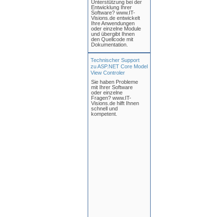
Unterstützung bei der
Entwicklung Ihrer
Software? www.IT-
Visions.de entwickelt
Ihre Anwendungen
oder einzelne Module
und übergibt Ihnen
den Quellcode mit
Dokumentation.
Technischer Support
zu ASP.NET Core Model
View Controler
Sie haben Probleme
mit Ihrer Software
oder einzelne
Fragen? www.IT-
Visions.de hilft Ihnen
schnell und
kompetent.