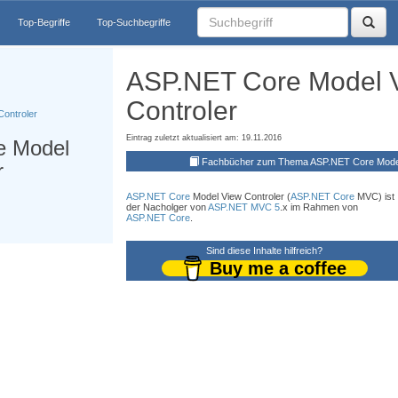
Top-Begriffe
Top-Suchbegriffe
ASP.NET Core Model 
Controler
ontroler
Eintrag zuletzt aktualisiert am: 19.11.2016
e Model
Fachbücher zum Thema ASP.NET Core Model
r
ASP.NET Core
Model View Controler (
ASP.NET Core
MVC) ist
der Nacholger von
ASP.NET MVC 5
.x im Rahmen von
ASP.NET Core
.
Sind diese Inhalte hilfreich?
Buy me a coffee