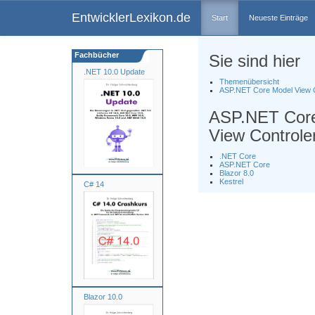
EntwicklerLexikon.de
Start
Neueste Einträge
Fachbücher
Sie sind hier
.NET 10.0 Update
Themenübersicht
ASP.NET Core Model View C
ASP.NET Cor
View Controle
.NET Core
ASP.NET Core
Blazor 8.0
Kestrel
C# 14
Blazor 10.0